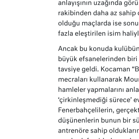
anlayışının uzağında gör
rakibinden daha az sahip 
olduğu maçlarda ise sonu
fazla eleştirilen isim haliy
Ancak bu konuda kulübün e
büyük efsanelerinden biri
tavsiye geldi. Kocaman “Ba
mecraları kullanarak Mou
hamleler yapmalarını anla
‘çirkinleşmediği sürece’ e
Fenerbahçelilerin, gerçek
düşünenlerin bunun bir sü
antrenöre sahip oldukların