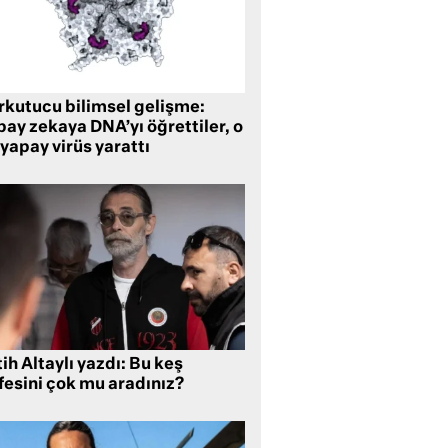
rkutucu bilimsel gelişme:
ay zekaya DNA’yı öğrettiler, o
yapay virüs yarattı
ih Altaylı yazdı: Bu keş
fesini çok mu aradınız?