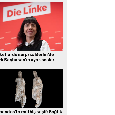
etlerde sürpriz: Berlin’de
rk Başbakan’ın ayak sesleri
pendos’ta müthiş keşif: Sağlık