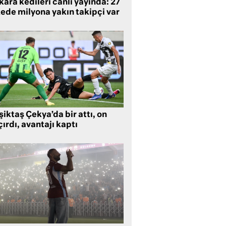
ara kedileri canlı yayında: 27
kede milyona yakın takipçi var
iktaş Çekya’da bir attı, on
ırdı, avantajı kaptı