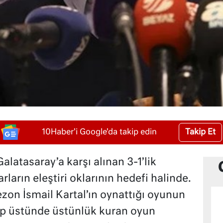
Takip Et
10Haber'i Google'da takip edin
alatasaray’a karşı alınan 3-1’lik
arların eleştiri oklarının hedefi halinde.
zon İsmail Kartal’ın oynattığı oyunun
kip üstünde üstünlük kuran oyun