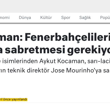
nomi
Dünya
Kültür
Spor
Sağlık
Popü
an: Fenerbahçeliler
 sabretmesi gerekiy
 isimlerinden Aykut Kocaman, sarı-laci
rın teknik direktör Jose Mourinho'ya sa
ıl önce yayınlandı