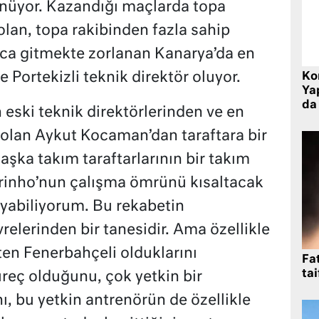
ünüyor. Kazandığı maçlarda topa
olan, topa rakibinden fazla sahip
ca gitmekte zorlanan Kanarya’da en
le Portekizli teknik direktör oluyor.
Ko
Yap
da 
ski teknik direktörlerinden ve en
 olan Aykut Kocaman’dan taraftara bir
şka takım taraftarlarının bir takım
rinho’nun çalışma ömrünü kısaltacak
yabiliyorum. Bu rekabetin
vrelerinden bir tanesidir. Ama özellikle
ten Fenerbahçeli olduklarını
Fat
tai
reç olduğunu, çok yetkin bir
ı, bu yetkin antrenörün de özellikle