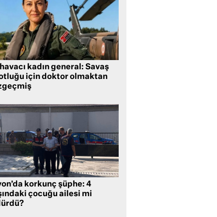
 havacı kadın general: Savaş
lotluğu için doktor olmaktan
zgeçmiş
yon’da korkunç şüphe: 4
şındaki çocuğu ailesi mi
dürdü?