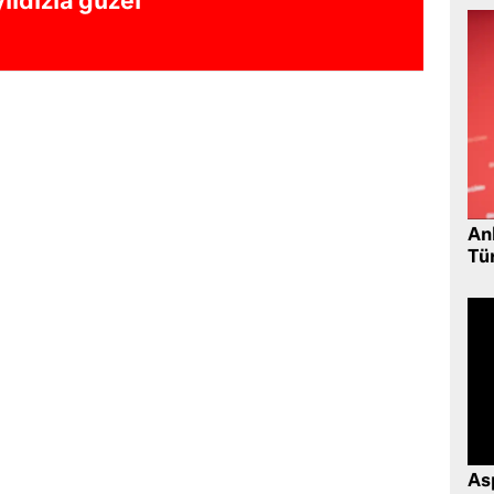
yıldızla güzel
Ank
Tü
As