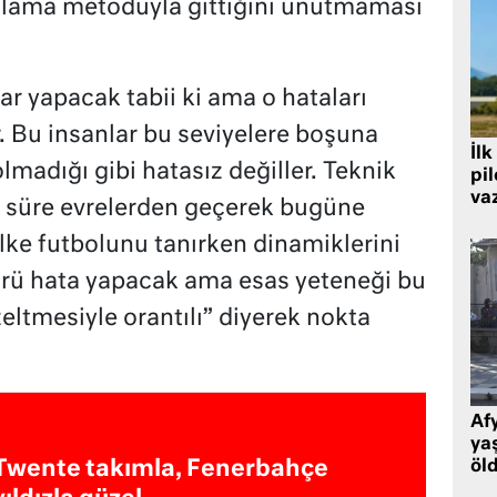
lama metoduyla gittiğini unutmaması
r yapacak tabii ki ama o hataları
. Bu insanlar bu seviyelere boşuna
İlk
lmadığı gibi hatasız değiller. Teknik
pi
va
ir süre evrelerden geçerek bugüne
 ülke futbolunu tanırken dinamiklerini
ürü hata yapacak ama esas yeteneği bu
eltmesiyle orantılı” diyerek nokta
Af
ya
Twente takımla, Fenerbahçe
öl