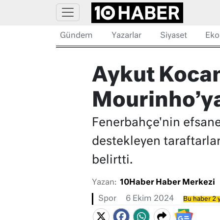
Gündem
Yazarlar
Siyaset
Eko
Aykut Kocam
Mourinho’ya
Fenerbahçe'nin efsane
destekleyen taraftarla
belirtti.
Yazan:
10Haber Haber Merkezi
Spor
6 Ekim 2024
Bu haber 2 y