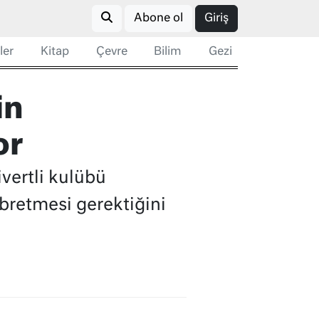
Abone ol
Giriş
ler
Kitap
Çevre
Bilim
Gezi
in
or
vertli kulübü
bretmesi gerektiğini