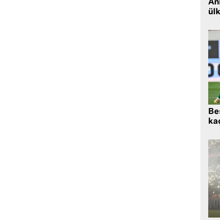
Ank
ül
Beş
kaç