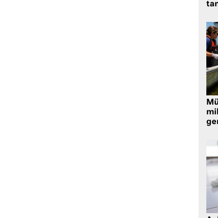
tan
Müt
mi
ger