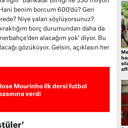
a ilgili “Bankalar Birliği ile 330 milyon
. Hani benim borcum 600’dü? Geri
erede? Niye yalan söylüyorsunuz?
bıraktığım borç durumundan daha da
nerbahçe’den alacağım yok’ diyor. Bu
alacağı gözüküyor. Gelsin, açıklasın her
Me
bağ
sil
af
Jose Mourinho ilk dersi futbol
basınına verdi
tüler’