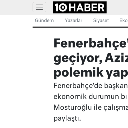
Gündem
Yazarlar
Siyaset
Eko
Fenerbahçe’
geçiyor, Azi
polemik yap
Fenerbahçe'de başkan a
ekonomik durumun bıra
Mosturoğlu ile çalışmay
paylaştı.