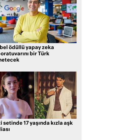
bel ödüllü yapay zeka
oratuvarını bir Türk
netecek
i setinde 17 yaşında kızla aşk
iası