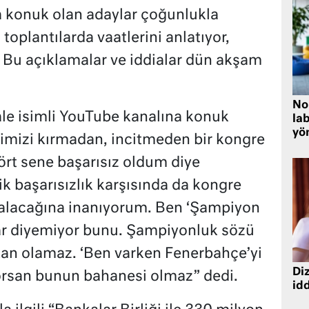
a konuk olan adaylar çoğunlukla
toplantılarda vaatlerini anlatıyor,
. Bu açıklamalar ve iddialar dün akşam
No
ale isimli YouTube kanalına konuk
lab
yö
rimizi kırmadan, incitmeden bir kongre
ört sene başarısız oldum diye
ik başarısızlık karşısında da kongre
 alacağına inanıyorum. Ben ‘Şampiyon
r diyemiyor bunu. Şampiyonluk sözü
kan olamaz. ‘Ben varken Fenerbahçe’yi
Diz
rsan bunun bahanesi olmaz” dedi.
idd