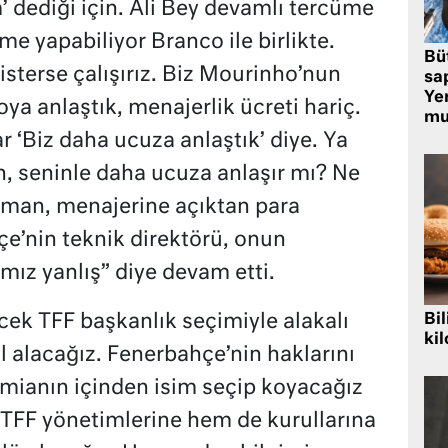
 dediği için. Ali Bey devamlı tercüme
rme yapabiliyor Branco ile birlikte.
Bü
sterse çalışırız. Biz Mourinho’nun
sa
Yer
oya anlaştık, menajerlik ücreti hariç.
mu
 ‘Biz daha ucuza anlaştık’ diye. Ya
n, seninle daha ucuza anlaşır mı? Ne
man, menajerine açıktan para
çe’nin teknik direktörü, onun
ız yanlış” diye devam etti.
ek TFF başkanlık seçimiyle alakalı
Bil
kil
 alacağız. Fenerbahçe’nin haklarını
mianın içinden isim seçip koyacağız
 TFF yönetimlerine hem de kurullarına