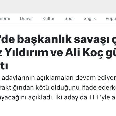
nomi
Dünya
Kültür
Spor
Sağlık
Popü
de başkanlık savaşı 
z Yıldırım ve Ali Koç 
tı
daylarının açıklamaları devam ediyor. 
ktığından kötü olduğunu ifade ederke
acağını açıkladı. İki aday da TFF'yle al