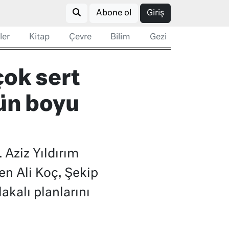
Abone ol
Giriş
ler
Kitap
Çevre
Bilim
Gezi
çok sert
gün boyu
Aziz Yıldırım
n Ali Koç, Şekip
akalı planlarını