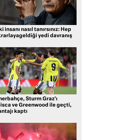
i insanı nasıl tanırsınız: Hep
krarlayageldiği yedi davranış
nerbahçe, Sturm Graz’ı
lisca ve Greenwood ile geçti,
ntajı kaptı