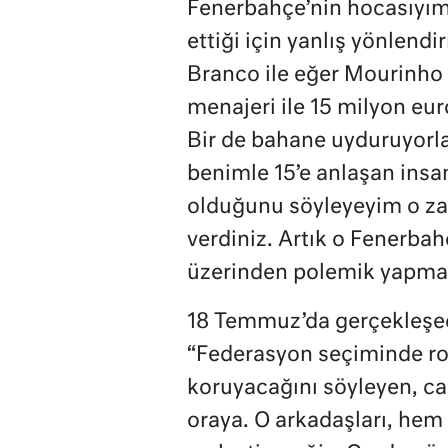
Fenerbahçe’nin hocasıyım’
ettiği için yanlış yönlendi
Branco ile eğer Mourinho i
menajeri ile 15 milyon eur
Bir de bahane uyduruyorlar
benimle 15’e anlaşan insa
olduğunu söyleyeyim o za
verdiniz. Artık o Fenerbah
üzerinden polemik yapmam
18 Temmuz’da gerçekleşec
“Federasyon seçiminde rol
koruyacağını söyleyen, ca
oraya. O arkadaşları, hem