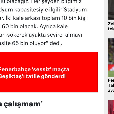
lü olacağız. Her şeyden bilgimiz
dyum kapasitesiyle ilgili “Stadyum
ar. İki kale arkası toplam 10 bin kişi
Zek
 60 bin olacak. Ayrıca kale
te
ları sökerek ayakta seyirci almayı
site 65 bin oluyor” dedi.
Fenerbahçe ‘sessiz’ maçta
Beşiktaş’ı tatile gönderdi
Fe
Ta
ava
a çalışmam’