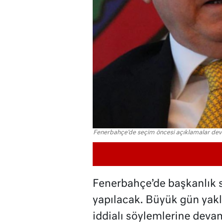
Fenerbahçe'de seçim öncesi açıklamalar dev
Fenerbahçe’de başkanlık 
yapılacak. Büyük gün yakla
iddialı söylemlerine deva