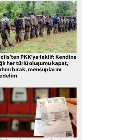
clis’ten PKK’ya teklif: Kendine
lı her türlü oluşumu kapat,
ahını bırak, mensuplarını
fedelim