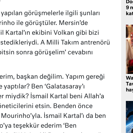
Do
9 m
yapılan görüşmelerle ilgili şunları
kat
inho ile görüştüler. Mersin’de
l Kartal’ın ekibini Volkan gibi bizi
tedikleriydi. A Milli Takım antrenörü
 bitsin sonra görüşelim’ cevabını
iderim, başkan değilim. Yapım gereği
Wa
Ta
 yaptılar? Ben ‘Galatasaray’ı
hay
miydik? İsmail Kartal beni Allah’a
neticilerini etsin. Benden önce
 Mourinho’yla. İsmail Kartal’ı da ben
o’ya teşekkür ederim ‘Ben