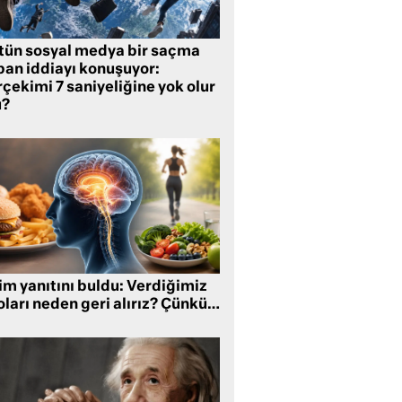
tün sosyal medya bir saçma
pan iddiayı konuşuyor:
çekimi 7 saniyeliğine yok olur
?
im yanıtını buldu: Verdiğimiz
oları neden geri alırız? Çünkü…