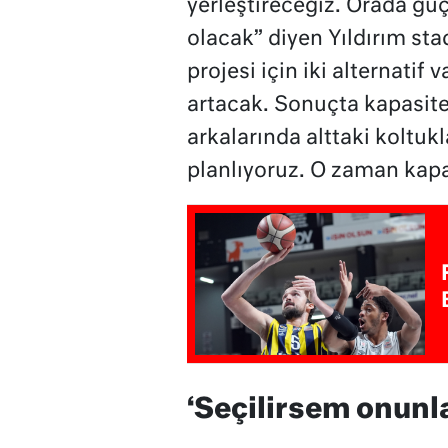
yerleştireceğiz. Orada güç
olacak” diyen Yıldırım sta
projesi için iki alternatif v
artacak. Sonuçta kapasite
arkalarında alttaki koltuk
planlıyoruz. O zaman kapa
‘Seçilirsem onunl