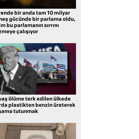
rende bir anda tam 10 milyar
neş gücünde bir parlama oldu,
im bu parlamanın sırrını
zmeye çalışıyor
vaş ölüme terk edilen ülkede
rda plastikten benzin üreterek
şama tutunmak