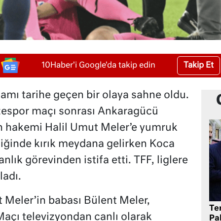
Takip Et
10Haber'i Google'da takip edin
şamı tarihe geçen bir olaya sahne oldu.
izespor maçı sonrası Ankaragücü
 hakemi Halil Umut Meler’e yumruk
miğinde kırık meydana gelirken Koca
lık görevinden istifa etti. TFF, liglere
ladı.
t Meler’in babası Bülent Meler,
Te
açı televizyondan canlı olarak
Pak