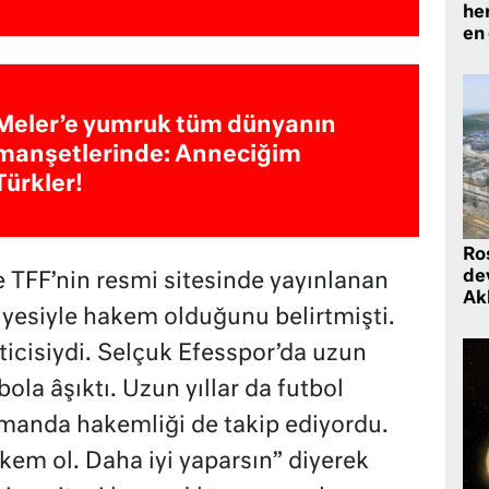
he
en
Meler’e yumruk tüm dünyanın
manşetlerinde: Anneciğim
Türkler!
Ro
de
TFF’nin resmi sitesinde yayınlanan
Ak
iyesiyle hakem olduğunu belirtmişti.
icisiydi. Selçuk Efesspor’da uzun
tbola âşıktı. Uzun yıllar da futbol
amanda hakemliği de takip ediyordu.
em ol. Daha iyi yaparsın” diyerek