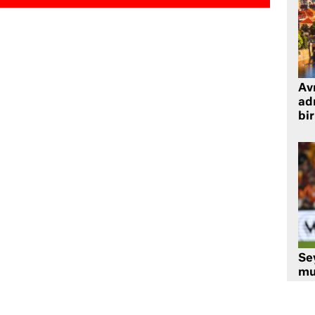
Avr
adr
bir
Se
mu