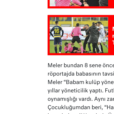
Meler bundan 8 sene önce 
röportajda babasının tavs
Meler “Babam kulüp yönet
yıllar yöneticilik yaptı. Fu
oynamışlığı vardı. Aynı z
Çocukluğumdan beri, “Hak