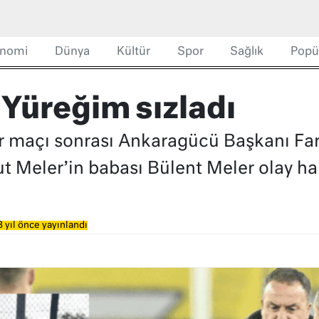
nomi
Dünya
Kültür
Spor
Sağlık
Popü
 Yüreğim sızladı
r maçı sonrası Ankaragücü Başkanı Fa
ut Meler’in babası Bülent Meler olay h
 yıl önce yayınlandı