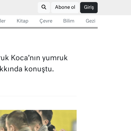
Abone ol
Giriş
ler
Kitap
Çevre
Bilim
Gezi
ruk Koca’nın yumruk
akkında konuştu.