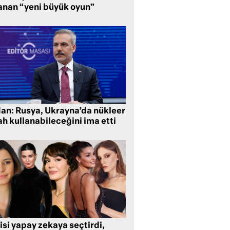
anan “yeni büyük oyun”
dan: Rusya, Ukrayna’da nükleer
ah kullanabileceğini ima etti
isi yapay zekaya seçtirdi,