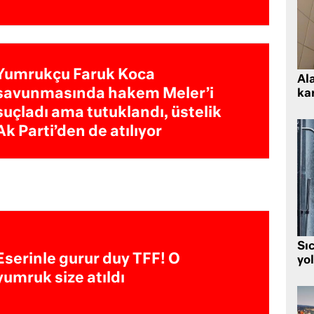
Yumrukçu Faruk Koca
Al
savunmasında hakem Meler’i
kar
suçladı ama tutuklandı, üstelik
Ak Parti’den de atılıyor
Sı
Eserinle gurur duy TFF! O
yo
yumruk size atıldı