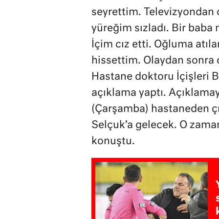
seyrettim. Televizyondan
yüreğim sızladı. Bir baba
İçim cız etti. Oğluma atı
hissettim. Olaydan sonra
Hastane doktoru İçişleri Ba
açıklama yaptı. Açıklamay
(Çarşamba) hastaneden çı
Selçuk’a gelecek. O zaman
konuştu.