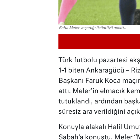
Baba Meler yaşadığı üzüntüyü anlattı.
Türk futbolu pazartesi ak
1-1 biten Ankaragücü – R
Başkanı Faruk Koca maçın
attı. Meler’in elmacık ke
tutuklandı, ardından başkan
süresiz ara verildiğini açık
Konuyla alakalı Halil Umu
Sabah’a konuştu. Meler “M