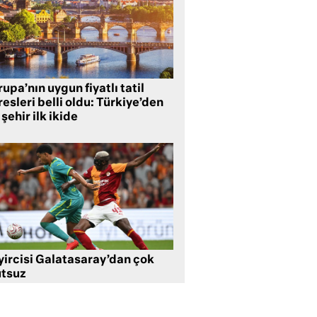
upa’nın uygun fiyatlı tatil
esleri belli oldu: Türkiye’den
 şehir ilk ikide
yircisi Galatasaray’dan çok
tsuz