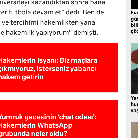
niversiteyi kazandıktan sonra bana
ster futbola devam et” dedi. Ben de
Ev
gü
ve tercihimi hakemlikten yana
bil
çö
 de hakemlik yapıyorum” demişti.
Hakemlerin isyanı: Biz maçlara
çıkmıyoruz, isterseniz yabancı
hakem getirin
Ya
hu
ya
Yumruk gecesinin ‘chat odası’:
Hakemlerin WhatsApp
grubunda neler oldu?