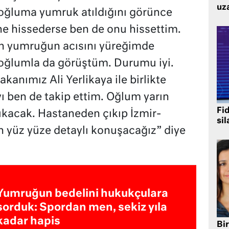
uz
 oğluma yumruk atıldığını görünce
 ne hissederse ben de onu hissettim.
lan yumruğun acısını yüreğimde
 oğlumla da görüştüm. Durumu iyi.
kanımız Ali Yerlikaya ile birlikte
ı ben de takip ettim. Oğlum yarın
Fi
kacak. Hastaneden çıkıp İzmir-
sil
 yüz yüze detaylı konuşacağız” diye
Yumruğun bedelini hukukçulara
sorduk: Spordan men, sekiz yıla
kadar hapis
Bir