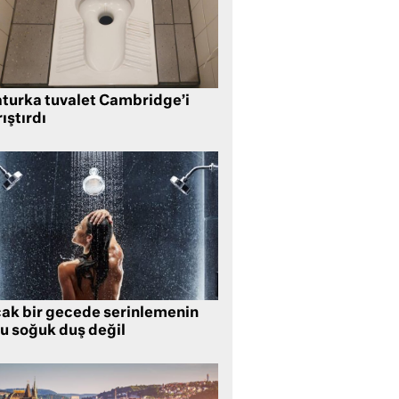
aturka tuvalet Cambridge’i
ıştırdı
cak bir gecede serinlemenin
lu soğuk duş değil