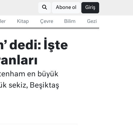
Abone ol
Giriş
ler
Kitap
Çevre
Bilim
Gezi
 dedi: İşte
anları
ottenham en büyük
ük sekiz, Beşiktaş