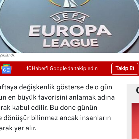
ıklandı.
Takip Et
10Haber'i Google'da takip edin
aftaya değişkenlik gösterse de o gün
un en büyük favorisini anlamak adına
arak kabul edilir. Bu done günün
 dönüşür bilinmez ancak insanların
arak yer alır.