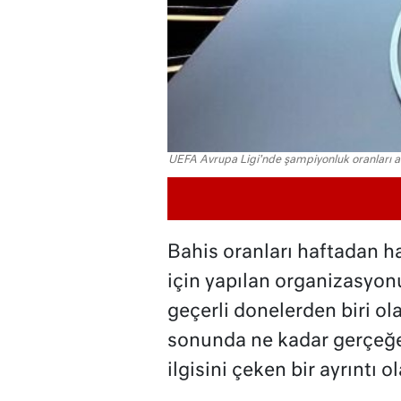
UEFA Avrupa Ligi'nde şampiyonluk oranları aç
Bahis oranları haftadan h
için yapılan organizasyon
geçerli donelerden biri ol
sonunda ne kadar gerçeğe
ilgisini çeken bir ayrıntı ol