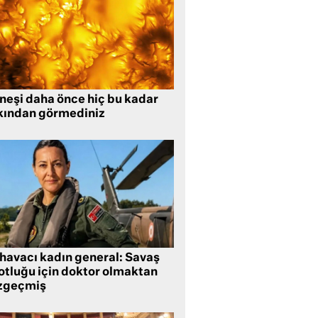
neşi daha önce hiç bu kadar
kından görmediniz
 havacı kadın general: Savaş
lotluğu için doktor olmaktan
zgeçmiş