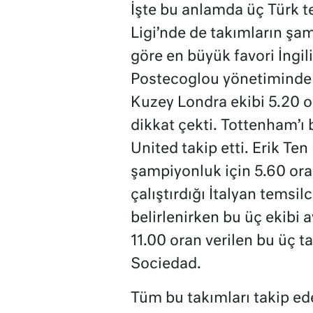
İşte bu anlamda üç Türk t
Ligi’nde de takımların şa
göre en büyük favori İngi
Postecoglou yönetiminde s
Kuzey Londra ekibi 5.20 o
dikkat çekti. Tottenham’ı 
United takip etti. Erik T
şampiyonluk için 5.60 oran
çalıştırdığı İtalyan temsil
belirlenirken bu üç ekibi a
11.00 oran verilen bu üç t
Sociedad.
Tüm bu takımları takip ede