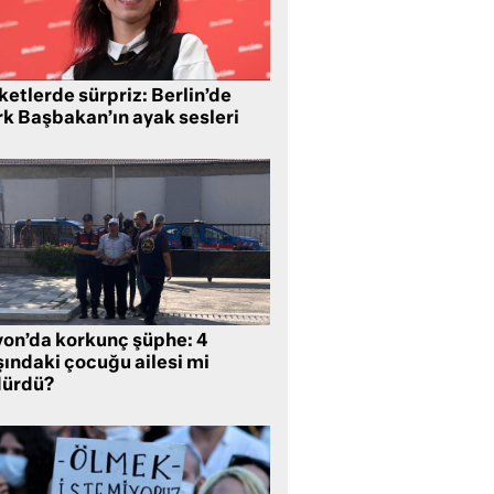
etlerde sürpriz: Berlin’de
rk Başbakan’ın ayak sesleri
yon’da korkunç şüphe: 4
şındaki çocuğu ailesi mi
dürdü?