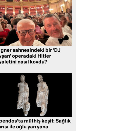
gner sahnesindeki bir ‘DJ
vşan’ operadaki Hitler
aletini nasıl kovdu?
pendos’ta müthiş keşif: Sağlık
rısı ile oğlu yan yana