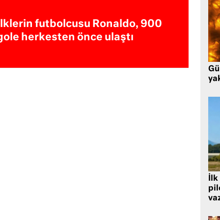
İlklerin futbolcusu Ronaldo, 900
gole herkesten önce ulaştı
Gü
ya
İlk
pi
va