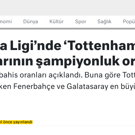
nomi
Dünya
Kültür
Spor
Sağlık
Popü
 Ligi’nde ‘Tottenham’
arının şampiyonluk or
bahis oranları açıklandı. Buna göre T
irken Fenerbahçe ve Galatasaray en büy
ıl önce yayınlandı