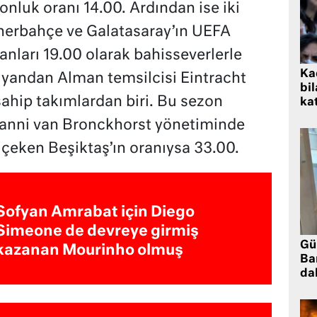
nluk oranı 14.00. Ardından ise iki
Fenerbahçe ve Galatasaray’ın UEFA
nları 19.00 olarak bahisseverlerle
Kad
 yandan Alman temsilcisi Eintracht
bil
sahip takımlardan biri. Bu sezon
kat
ovanni van Bronckhorst yönetiminde
 çeken Beşiktaş’ın oranıysa 33.00.
Sofyan Amrabat için Diego
Simeone de devreye girmiş
Gü
kazanan Mourinho olmuş
Ba
da