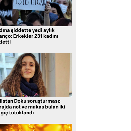
ına şiddette yedi aylık
anço: Erkekler 231 kadını
letti
listan Doku soruşturması:
rajda not ve makas bulan iki
lgıç tutuklandı