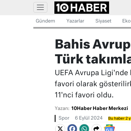
Gündem
Yazarlar
Siyaset
Eko
Bahis Avrupa
Türk takıml
UEFA Avrupa Ligi'nde 
favori olarak gösteril
11'nci favori oldu.
Yazan:
10Haber Haber Merkezi
Spor
6 Eylül 2024
Bu haber 2 y