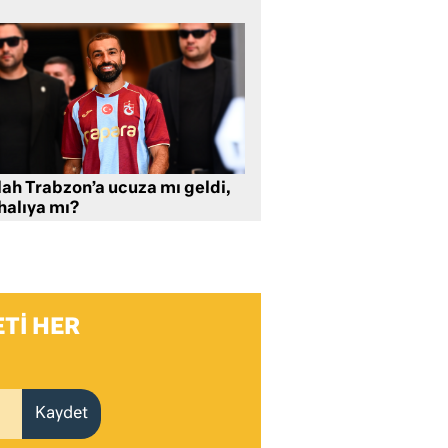
lah Trabzon’a ucuza mı geldi,
halıya mı?
TI HER
Kaydet