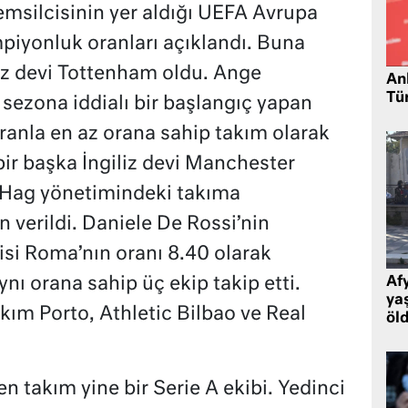
emsilcisinin yer aldığı UEFA Avrupa
mpiyonluk oranları açıklandı. Buna
liz devi Tottenham oldu. Ange
Ank
Tü
ezona iddialı bir başlangıç yapan
ranla en az orana sahip takım olarak
bir başka İngiliz devi Manchester
en Hag yönetimindeki takıma
 verildi. Daniele De Rossi’nin
cisi Roma’nın oranı 8.40 olarak
ynı orana sahip üç ekip takip etti.
Af
ya
akım Porto, Athletic Bilbao ve Real
öl
n takım yine bir Serie A ekibi. Yedinci