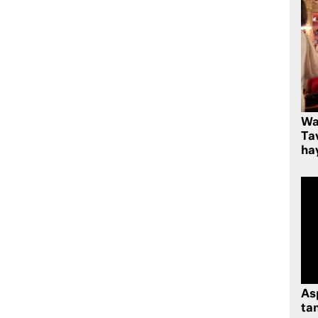
Wa
Ta
hay
As
tan