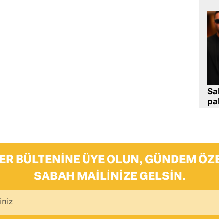
Sa
pa
ER BÜLTENINE ÜYE OLUN, GÜNDEM ÖZE
SABAH MAILINIZE GELSIN.