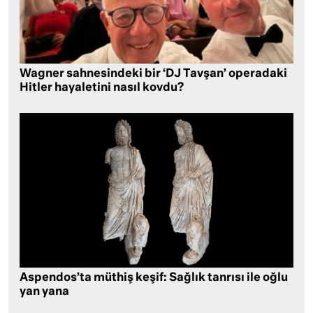
Wagner sahnesindeki bir ‘DJ Tavşan’ operadaki
Hitler hayaletini nasıl kovdu?
Aspendos’ta müthiş keşif: Sağlık tanrısı ile oğlu
yan yana