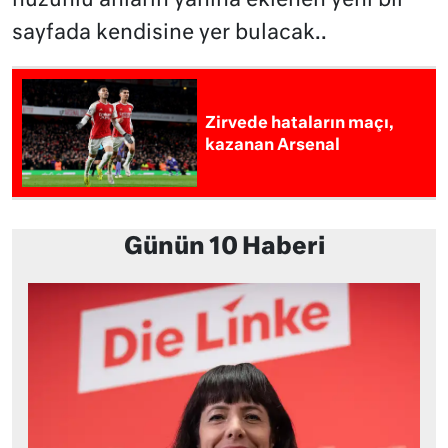
hüzünlü anların yanına eklenen yeni bir
sayfada kendisine yer bulacak..
Zirvede hataların maçı,
kazanan Arsenal
Günün 10 Haberi