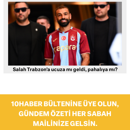
Salah Trabzon’a ucuza mı geldi, pahalıya mı?
10HABER BÜLTENINE ÜYE OLUN,
GÜNDEM ÖZETI HER SABAH
MAILINIZE GELSIN.