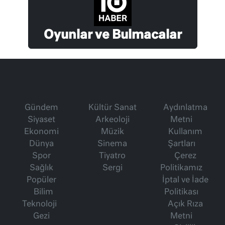
Oyunlar ve Bulmacalar
Gündem
Kültür Sanat
Aydınlatma
Siyaset
Arkeoloji
Metni
Ekonomi
Müzik
Kullanım
Dünya
Sinema
Şartları
Spor
Tiyatro
Çerez
Sağlık
Sergi
Politikamız
Popüler
İptal ve İade
Bilim
Politikası
Teknoloji
Açık Rıza
Gezi
Metni