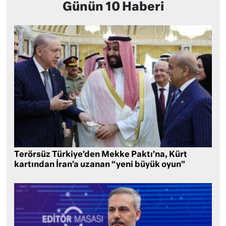
Günün 10 Haberi
Terörsüz Türkiye’den Mekke Paktı’na, Kürt
kartından İran’a uzanan “yeni büyük oyun”