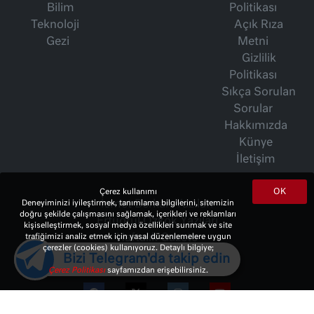
Bilim
Politikası
Teknoloji
Açık Rıza
Gezi
Metni
Gizlilik
Politikası
Sıkça Sorulan
Sorular
Hakkımızda
Künye
İletişim
OK
Çerez kullanımı
İsmet Berkan Yazıları
Deneyiminizi iyileştirmek, tanımlama bilgilerini, sitemizin
doğru şekilde çalışmasını sağlamak, içerikleri ve reklamları
Ertuğrul Özkök Yazıları
kişiselleştirmek, sosyal medya özellikleri sunmak ve site
Haftalık Gazete
trafiğimizi analiz etmek için yasal düzenlemelere uygun
çerezler (cookies) kullanıyoruz. Detaylı bilgiye;
Bizi Telegram'da takip edin
Çerez Politikası
sayfamızdan erişebilirsiniz.