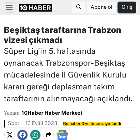
Abone ol
Giriş
Beşiktaş taraftarına Trabzon
vizesi çıkmadı
Süper Lig'in 5. haftasında
oynanacak Trabzonspor-Beşiktaş
mücadelesinde İl Güvenlik Kurulu
kararı gereği deplasman takım
taraftarının alınmayacağı açıklandı.
Yazan:
10Haber Haber Merkezi
Spor
13 Eylül 2023
Bu haber 3 yıl önce yayınlandı