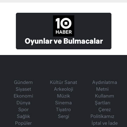
Oyunlar ve Bulmacalar
Gündem
Kültür Sanat
Aydınlatma
Siyaset
Arkeoloji
Metni
Ekonomi
Müzik
Kullanım
Dünya
Sinema
Şartları
Spor
Tiyatro
Çerez
Sağlık
Sergi
Politikamız
Popüler
İptal ve İade