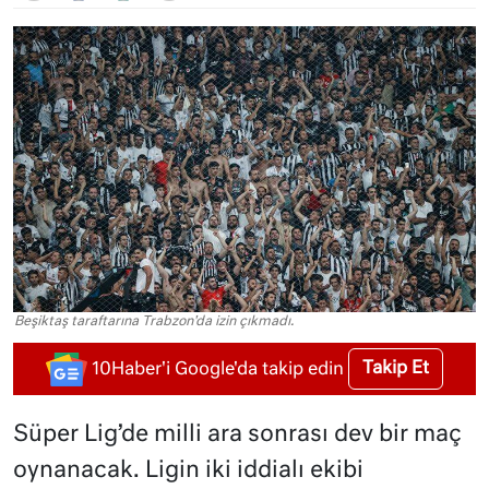
Beşiktaş taraftarına Trabzon'da izin çıkmadı.
Takip Et
10Haber'i Google'da takip edin
Süper Lig’de milli ara sonrası dev bir maç
oynanacak. Ligin iki iddialı ekibi