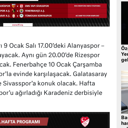
ı 9 Ocak Salı 17.00’deki Alanyaspor –
Öz
Yen
yacak. Aynı gün 20.00’de Rizespor
ge
acak. Fenerbahçe 10 Ocak Çarşamba
’la evinde karşılaşacak. Galatasaray
 Sivasspor’a konuk olacak. Hafta
r’u ağırladığı Karadeniz derbisiyle
Ba
has