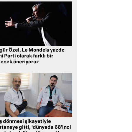
gür Özel, Le Monde’a yazdı:
i Parti olarak farklı bir
lecek öneriyoruz
ş dönmesi şikayetiyle
taneye gitti, ‘dünyada 68’inci