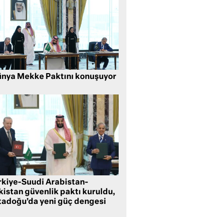
nya Mekke Paktını konuşuyor
rkiye-Suudi Arabistan-
kistan güvenlik paktı kuruldu,
tadoğu’da yeni güç dengesi