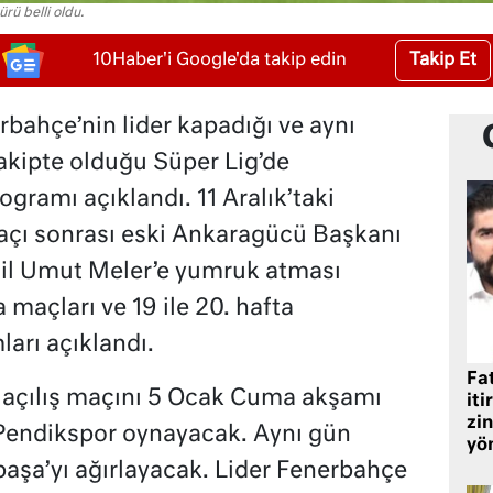
ürü belli oldu.
Takip Et
10Haber'i Google'da takip edin
erbahçe’nin lider kapadığı ve aynı
akipte olduğu Süper Lig’de
gramı açıklandı. 11 Aralık’taki
çı sonrası eski Ankaragücü Başkanı
il Umut Meler’e yumruk atması
 maçları ve 19 ile 20. hafta
arı açıklandı.
Fat
ın açılış maçını 5 Ocak Cuma akşamı
iti
zin
 Pendikspor oynayacak. Aynı gün
yö
aşa’yı ağırlayacak. Lider Fenerbahçe