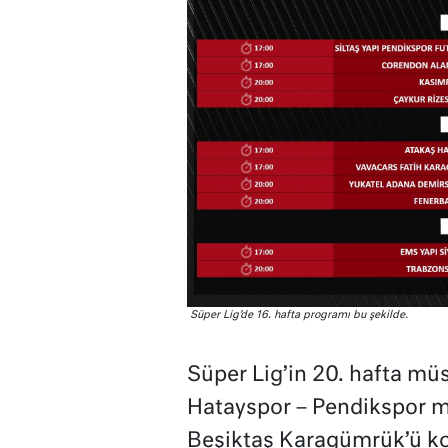
Süper Lig’de 16. hafta programı bu şekilde.
Süper Lig’in 20. hafta mü
Hatayspor – Pendikspor ma
Beşiktaş Karagümrük’ü k