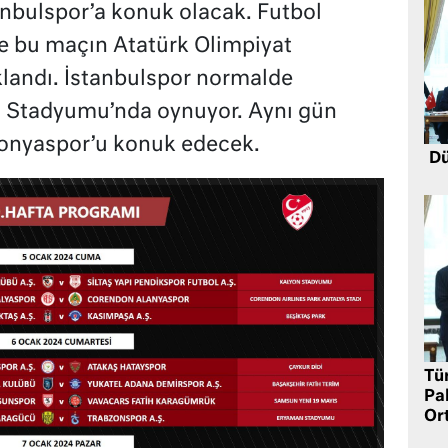
anbulspor’a konuk olacak. Futbol
e bu maçın Atatürk Olimpiyat
landı. İstanbulspor normalde
 Stadyumu’nda oynuyor. Aynı gün
Konyaspor’u konuk edecek.
Dü
Tü
Pa
Or