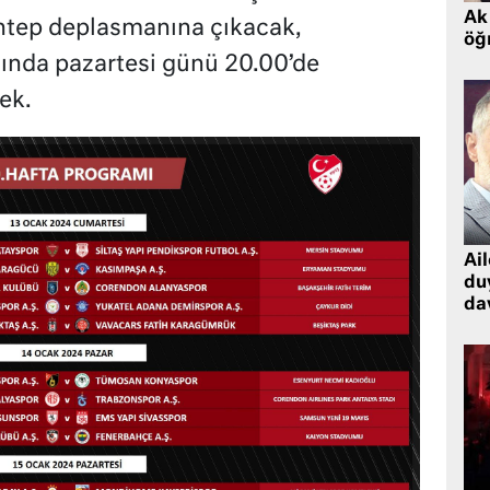
Ak 
antep deplasmanına çıkacak,
öğr
ında pazartesi günü 20.00’de
ek.
Ai
du
dav