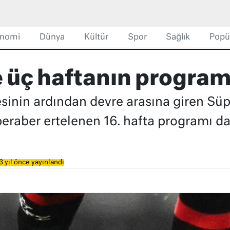
nomi
Dünya
Kültür
Spor
Sağlık
Popü
 üç haftanın program
sinin ardından devre arasına giren Süpe
eraber ertelenen 16. hafta programı da
3 yıl önce yayınlandı