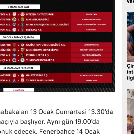
vak
Çin
in
ilg
sabakaları 13 Ocak Cumartesi 13.30’da
çıyla başlıyor. Aynı gün 19.00’da
onuk edecek. Fenerbahçe 14 Ocak