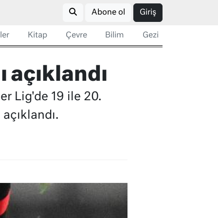
Abone ol
Giriş
ler
Kitap
Çevre
Bilim
Gezi
ı açıklandı
r Lig'de 19 ile 20.
 açıklandı.