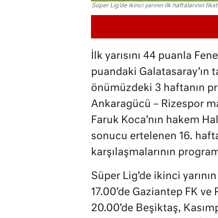
Süper Lig'de ikinci yarının ilk haftalarının fikst
İlk yarısını 44 puanla Fen
puandaki Galatasaray’ın t
önümüzdeki 3 haftanın pro
Ankaragücü – Rizespor ma
Faruk Koca’nın hakem Hal
sonucu ertelenen 16. hafta
karşılaşmalarının programl
Süper Lig’de ikinci yarın
17.00’de Gaziantep FK ve
20.00’de Beşiktaş, Kasımp