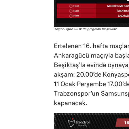
Süper Lig’de 19. hafta programı bu şekilde.
Ertelenen 16. hafta maçlar
Ankaragücü maçıyla başla
Beşiktaş’la evinde oynay
akşamı 20.00’de Konyaspor
11 Ocak Perşembe 17.00’de
Trabzonspor’un Samsunspo
kapanacak.