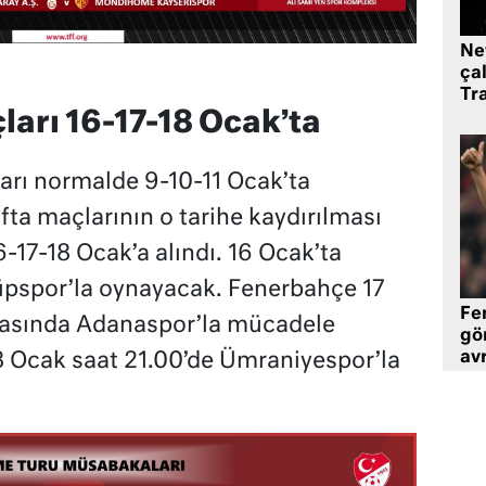
Ne
çal
Tr
ları 16-17-18 Ocak’ta
ları normalde 9-10-11 Ocak’ta
ta maçlarının o tarihe kaydırılması
-17-18 Ocak’a alındı. 16 Ocak’ta
üpspor’la oynayacak. Fenerbahçe 17
Fe
hasında Adanaspor’la mücadele
gö
avr
8 Ocak saat 21.00’de Ümraniyespor’la