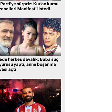
Parti’ye sürpriz: Kur’an kursu
encileri Manifest’i istedi
lede herkes davalık: Baba suç
yurusu yaptı, anne boşanma
ası açtı