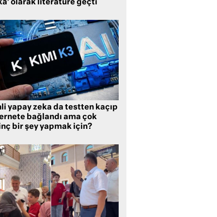
a’ olarak literatüre geçti
li yapay zeka da testten kaçıp
ternete bağlandı ama çok
inç bir şey yapmak için?