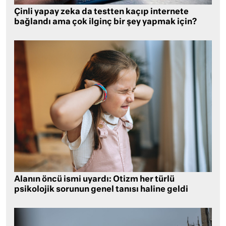
Çinli yapay zeka da testten kaçıp internete
bağlandı ama çok ilginç bir şey yapmak için?
Alanın öncü ismi uyardı: Otizm her türlü
psikolojik sorunun genel tanısı haline geldi