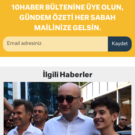
10HABER BÜLTENINE ÜYE OLUN,
GÜNDEM ÖZETI HER SABAH
MAILINIZE GELSIN.
Kaydet
İlgili Haberler