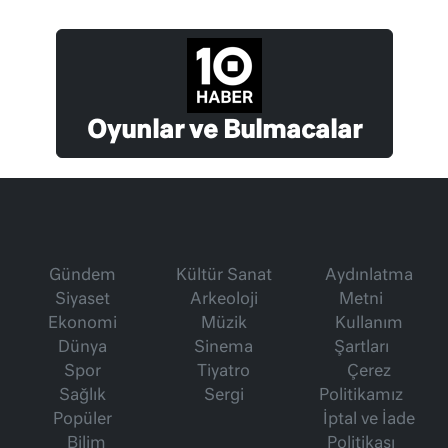
Oyunlar ve Bulmacalar
Gündem
Kültür Sanat
Aydınlatma
Siyaset
Arkeoloji
Metni
Ekonomi
Müzik
Kullanım
Dünya
Sinema
Şartları
Spor
Tiyatro
Çerez
Sağlık
Sergi
Politikamız
Popüler
İptal ve İade
Bilim
Politikası