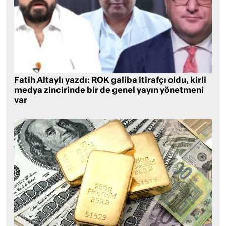
Fatih Altaylı yazdı: ROK galiba itirafçı oldu, kirli
medya zincirinde bir de genel yayın yönetmeni
var