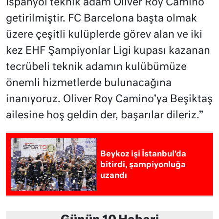
İspanyol teknik adam Oliver Roy Camino
getirilmiştir. FC Barcelona başta olmak
üzere çeşitli kulüplerde görev alan ve iki
kez EHF Şampiyonlar Ligi kupası kazanan
tecrübeli teknik adamın kulübümüze
önemli hizmetlerde bulunacağına
inanıyoruz. Oliver Roy Camino’ya Beşiktaş
ailesine hoş geldin der, başarılar dileriz.”
Beykoz işi İstanbul’da
bitirdi, şampiyonluğa
uzandı