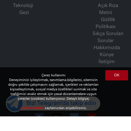
Teknoloji
Açık Rıza
Gezi
Metni
Gizlilik
Politikası
Sıkça Sorulan
Sorular
Hakkımızda
Künye
İletişim
OK
Çerez kullanımı
Deneyiminizi iyileştirmek, tanımlama bilgilerini, sitemizin
İsmet Berkan Yazıları
doğru şekilde çalışmasını sağlamak, içerikleri ve reklamları
Ertuğrul Özkök Yazıları
kişiselleştirmek, sosyal medya özellikleri sunmak ve site
trafiğimizi analiz etmek için yasal düzenlemelere uygun
Haftalık Gazete
çerezler (cookies) kullanıyoruz. Detaylı bilgiye;
Bizi Telegram'da takip edin
Çerez Politikası
sayfamızdan erişebilirsiniz.
© 2023 Copyright:
10Haber