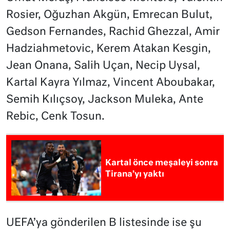
Rosier, Oğuzhan Akgün, Emrecan Bulut,
Gedson Fernandes, Rachid Ghezzal, Amir
Hadziahmetovic, Kerem Atakan Kesgin,
Jean Onana, Salih Uçan, Necip Uysal,
Kartal Kayra Yılmaz, Vincent Aboubakar,
Semih Kılıçsoy, Jackson Muleka, Ante
Rebic, Cenk Tosun.
Kartal önce meşaleyi sonra
Tirana’yı yaktı
UEFA’ya gönderilen B listesinde ise şu