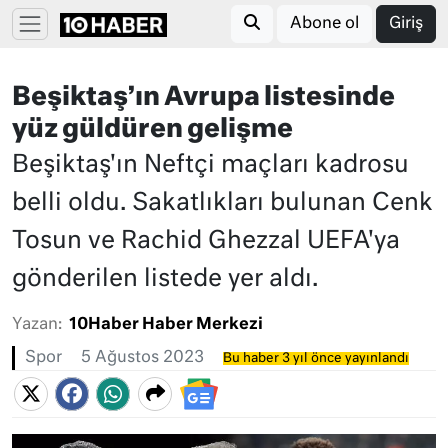
Abone ol
Giriş
Beşiktaş’ın Avrupa listesinde
yüz güldüren gelişme
Beşiktaş'ın Neftçi maçları kadrosu
belli oldu. Sakatlıkları bulunan Cenk
Tosun ve Rachid Ghezzal UEFA'ya
gönderilen listede yer aldı.
Yazan:
10Haber Haber Merkezi
Spor
5 Ağustos 2023
Bu haber 3 yıl önce yayınlandı