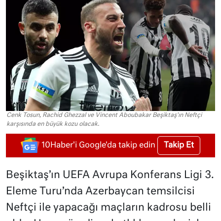
Cenk Tosun, Rachid Ghezzal ve Vincent Aboubakar Beşiktaş'ın Neftçi
karşısında en büyük kozu olacak.
Takip Et
10Haber'i Google'da takip edin
Beşiktaş’ın UEFA Avrupa Konferans Ligi 3.
Eleme Turu’nda Azerbaycan temsilcisi
Neftçi ile yapacağı maçların kadrosu belli