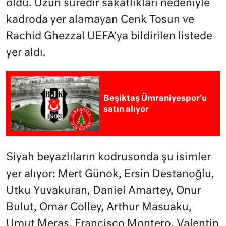
oldu. Uzun süredir sakatlıkları nedeniyle
kadroda yer alamayan Cenk Tosun ve
Rachid Ghezzal UEFA’ya bildirilen listede
yer aldı.
Beşiktaş Ümraniyespor’u
satın alıyor
Siyah beyazlıların kodrusonda şu isimler
yer alıyor: Mert Günok, Ersin Destanoğlu,
Utku Yuvakuran, Daniel Amartey, Onur
Bulut, Omar Colley, Arthur Masuaku,
Umut Meraş, Francisco Montero, Valentin