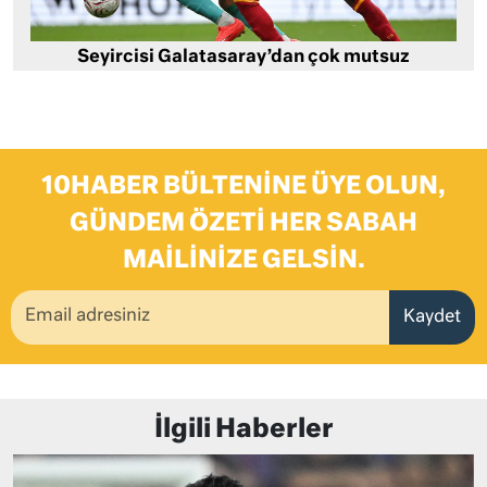
Seyircisi Galatasaray’dan çok mutsuz
10HABER BÜLTENINE ÜYE OLUN,
GÜNDEM ÖZETI HER SABAH
MAILINIZE GELSIN.
Kaydet
İlgili Haberler