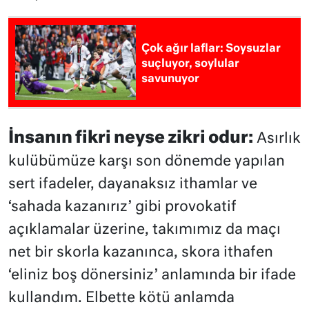
Çok ağır laflar: Soysuzlar
suçluyor, soylular
savunuyor
İnsanın fikri neyse zikri odur:
Asırlık
kulübümüze karşı son dönemde yapılan
sert ifadeler, dayanaksız ithamlar ve
‘sahada kazanırız’ gibi provokatif
açıklamalar üzerine, takımımız da maçı
net bir skorla kazanınca, skora ithafen
‘eliniz boş dönersiniz’ anlamında bir ifade
kullandım. Elbette kötü anlamda