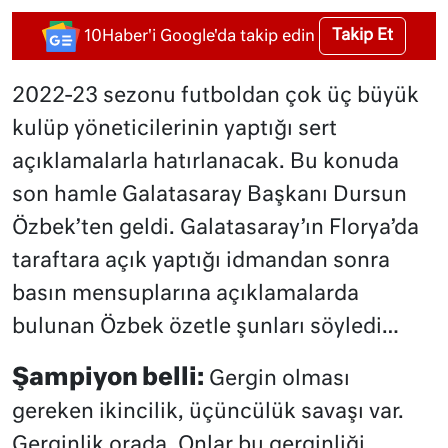
Takip Et
10Haber'i Google'da takip edin
2022-23 sezonu futboldan çok üç büyük
kulüp yöneticilerinin yaptığı sert
açıklamalarla hatırlanacak. Bu konuda
son hamle Galatasaray Başkanı Dursun
Özbek’ten geldi. Galatasaray’ın Florya’da
taraftara açık yaptığı idmandan sonra
basın mensuplarına açıklamalarda
bulunan Özbek özetle şunları söyledi…
Şampiyon belli:
Gergin olması
gereken ikincilik, üçüncülük savaşı var.
Gerginlik orada. Onlar bu gerginliği