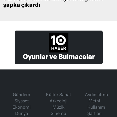
şapka çıkardı
Oyunlar ve Bulmacalar
Gündem
Kültür Sanat
Aydınlatma
Siyaset
Arkeoloji
Metni
Ekonomi
Müzik
Kullanım
Dünya
Sinema
Şartları