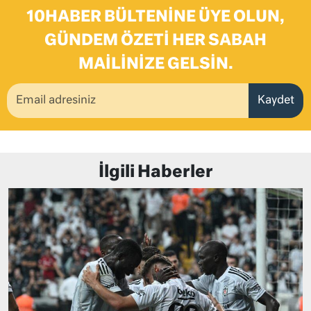
10HABER BÜLTENINE ÜYE OLUN,
GÜNDEM ÖZETI HER SABAH
MAILINIZE GELSIN.
Kaydet
İlgili Haberler