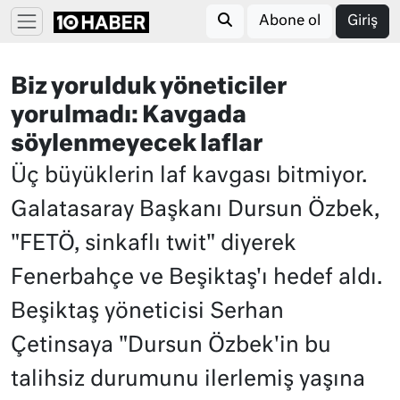
Abone ol
Giriş
Biz yorulduk yöneticiler
yorulmadı: Kavgada
söylenmeyecek laflar
Üç büyüklerin laf kavgası bitmiyor.
Galatasaray Başkanı Dursun Özbek,
"FETÖ, sinkaflı twit" diyerek
Fenerbahçe ve Beşiktaş'ı hedef aldı.
Beşiktaş yöneticisi Serhan
Çetinsaya "Dursun Özbek'in bu
talihsiz durumunu ilerlemiş yaşına