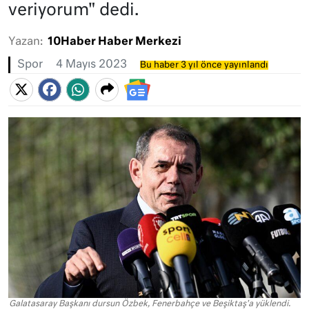
veriyorum" dedi.
Yazan:
10Haber Haber Merkezi
Spor
4 Mayıs 2023
Bu haber 3 yıl önce yayınlandı
Galatasaray Başkanı dursun Özbek, Fenerbahçe ve Beşiktaş'a yüklendi.