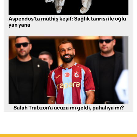
Aspendos’ta müthiş keşif: Sağlık tanrısı ile oğlu
yan yana
Salah Trabzon’a ucuza mı geldi, pahalıya mı?