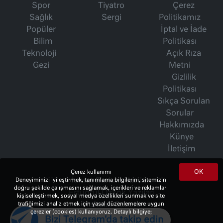
Spor
Tiyatro
Çerez
Sağlık
Sergi
Politikamız
Popüler
İptal ve İade
Bilim
Politikası
Teknoloji
Açık Rıza
Gezi
Metni
Gizlilik
Politikası
Sıkça Sorulan
Sorular
Hakkımızda
Künye
İletişim
OK
Çerez kullanımı
Deneyiminizi iyileştirmek, tanımlama bilgilerini, sitemizin
İsmet Berkan Yazıları
doğru şekilde çalışmasını sağlamak, içerikleri ve reklamları
Ertuğrul Özkök Yazıları
kişiselleştirmek, sosyal medya özellikleri sunmak ve site
trafiğimizi analiz etmek için yasal düzenlemelere uygun
Haftalık Gazete
çerezler (cookies) kullanıyoruz. Detaylı bilgiye;
Bizi Telegram'da takip edin