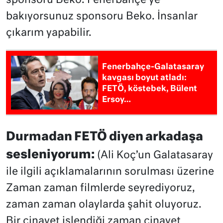
sponsoru Beko. Fenerbahçe’ye
bakıyorsunuz sponsoru Beko. İnsanlar
çıkarım yapabilir.
Fenerbahçe-Galatasaray
kavgası boyut atladı:
FETÖ, köstebek, Bülent
Ersoy…
Durmadan FETÖ diyen arkadaşa
sesleniyorum:
(Ali Koç’un Galatasaray
ile ilgili açıklamalarının sorulması üzerine
Zaman zaman filmlerde seyrediyoruz,
zaman zaman olaylarda şahit oluyoruz.
Bir cinayet işlendiği zaman cinayet