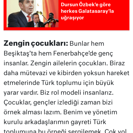
Dursun Özbek’e göre
herkes Galatasaray’la
uğraşıyor
Zengin çocukları:
Bunlar hem
Beşiktaş’ta hem Fenerbahçe’de genç
insanlar. Zengin ailelerin çocukları. Biraz
daha mütevazi ve kibirden yoksun hareket
etmelerinde Türk toplumu için büyük
yarar vardır. Biz rol modeli insanlarız.
Çocuklar, gençler izlediği zaman bizi
örnek alması lazım. Benim ve yönetim
kurulu arkadaşlarımın gayreti Türk
toplumuna bu örneği sergilemek. Çok yol