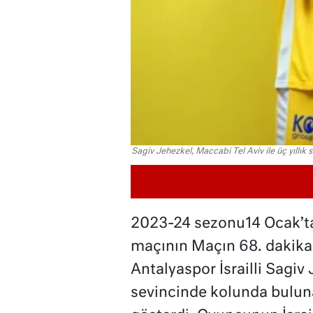
Sagiv Jehezkel, Maccabi Tel Aviv ile üç yıllık
2023-24 sezonu14 Ocak’t
maçının Maçın 68. dakika
Antalyaspor İsrailli Sagiv 
sevincinde kolunda buluna