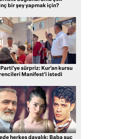
inç bir şey yapmak için?
Parti’ye sürpriz: Kur’an kursu
encileri Manifest’i istedi
lede herkes davalık: Baba suç