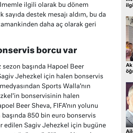
memle ilgili olarak bu dönem
ilg
k sayıda destek mesajı aldım, bu da
 zamankinden daha aç olarak geri
nservis borcu var
Ak 
z sezon başında Hapoel Beer
öğr
Sagiv Jehezkel için halen bonservis
l medyasından Sports Walla’nın
zkel’in bonservisinin halen
oel Beer Sheva, FIFA’nın yolunu
 başında 850 bin euro bonservis
er edilen Sagiv Jehezkel için bugüne
Ai