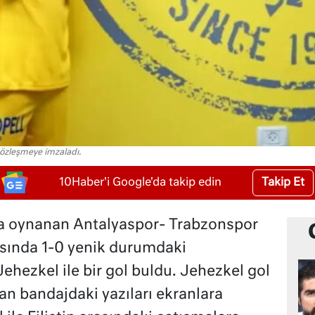
 sözleşmeye imzaladı.
Takip Et
10Haber'i Google'da takip edin
a oynanan Antalyaspor- Trabzonspor
sında 1-0 yenik durumdaki
Jehezkel ile bir gol buldu. Jehezkel gol
n bandajdaki yazıları ekranlara