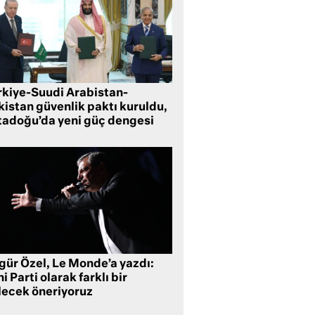
rkiye-Suudi Arabistan-
kistan güvenlik paktı kuruldu,
tadoğu’da yeni güç dengesi
gür Özel, Le Monde’a yazdı:
i Parti olarak farklı bir
lecek öneriyoruz