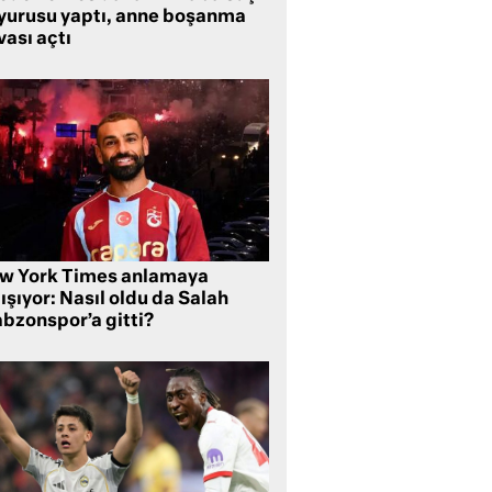
yurusu yaptı, anne boşanma
ası açtı
w York Times anlamaya
ışıyor: Nasıl oldu da Salah
abzonspor’a gitti?