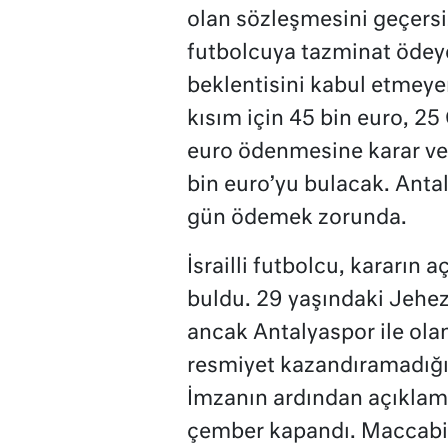
olan sözleşmesini geçersiz
futbolcuya tazminat ödeye
beklentisini kabul etmeyen
kısım için 45 bin euro, 25
euro ödenmesine karar verd
bin euro’yu bulacak. Ant
gün ödemek zorunda.
İsrailli futbolcu, kararın
buldu. 29 yaşındaki Jehe
ancak Antalyaspor ile ola
resmiyet kazandıramadığı M
İmzanın ardından açıklam
çember kapandı. Maccabi T