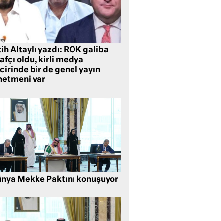
ih Altaylı yazdı: ROK galiba
rafçı oldu, kirli medya
cirinde bir de genel yayın
netmeni var
nya Mekke Paktını konuşuyor