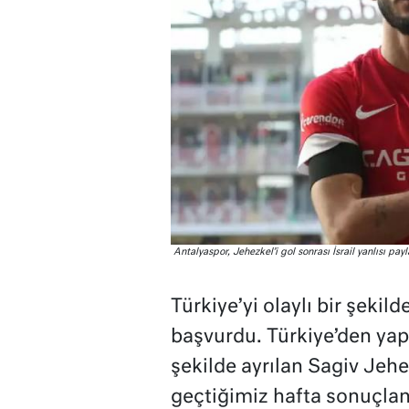
Antalyaspor, Jehezkel’i gol sonrası İsrail yanlısı pay
Türkiye’yi olaylı bir şekil
başvurdu. Türkiye’den yaptı
şekilde ayrılan Sagiv Jehez
geçtiğimiz hafta sonuçlan