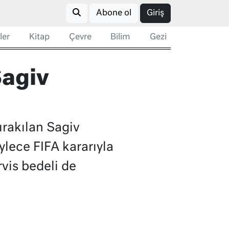
Abone ol
Giriş
ler
Kitap
Çevre
Bilim
Gezi
Sagiv
bırakılan Sagiv
ylece FIFA kararıyla
vis bedeli de