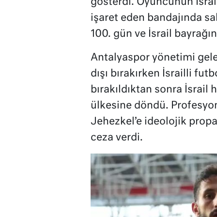
gösterdi. Oyuncunun İsrail
işaret eden bandajında sal
100. gün ve İsrail bayrağın
Antalyaspor yönetimi gele
dışı bırakırken İsrailli fu
bırakıldıktan sonra İsrail
ülkesine döndü. Profesyon
Jehezkel’e ideolojik prop
ceza verdi.