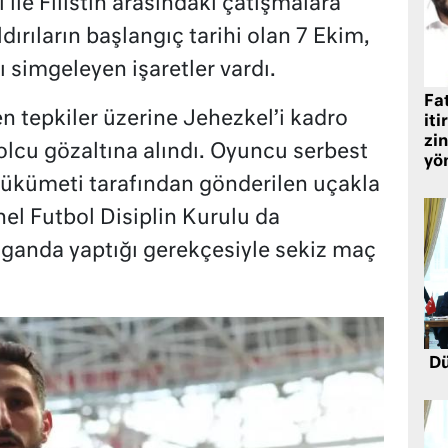
 ile Filistin arasındaki çatışmalara
dırıların başlangıç tarihi olan 7 Ekim,
ı simgeleyen işaretler vardı.
Fat
n tepkiler üzerine Jehezkel’i kadro
iti
zin
tbolcu gözaltına alındı. Oyuncu serbest
yö
 hükümeti tarafından gönderilen uçakla
el Futbol Disiplin Kurulu da
aganda yaptığı gerekçesiyle sekiz maç
Dü