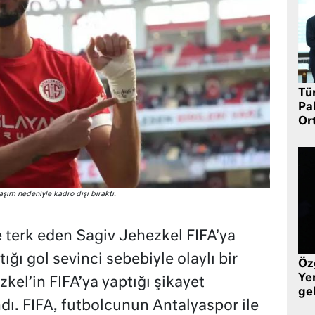
Tü
Pa
Or
laşım nedeniyle kadro dışı bıraktı.
de terk eden Sagiv Jehezkel FIFA’ya
ğı gol sevinci sebebiyle olaylı bir
Öz
Yen
kel’in FIFA’ya yaptığı şikayet
ge
dı. FIFA, futbolcunun Antalyaspor ile