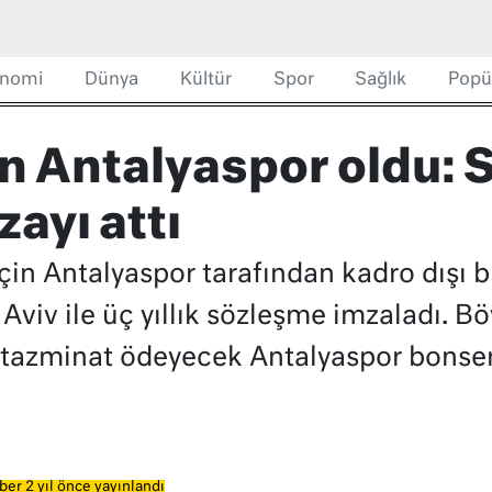
nomi
Dünya
Kültür
Spor
Sağlık
Popü
n Antalyaspor oldu: 
ayı attı
 için Antalyaspor tarafından kadro dışı 
viv ile üç yıllık sözleşme imzaladı. Bö
 tazminat ödeyecek Antalyaspor bonser
ber 2 yıl önce yayınlandı