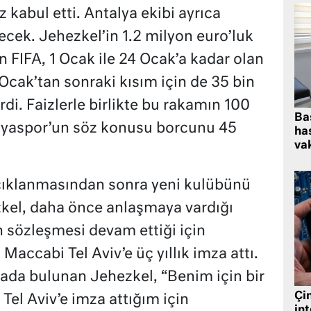
 kabul etti. Antalya ekibi ayrıca
cek. Jehezkel’in 1.2 milyon euro’luk
 FIFA, 1 Ocak ile 24 Ocak’a kadar olan
 Ocak’tan sonraki kısım için de 35 bin
i. Faizlerle birlikte bu rakamın 100
Ba
alyaspor’un söz konusu borcunu 45
has
vak
 açıklanmasından sonra yeni kulübünü
zkel, daha önce anlaşmaya vardığı
n sözleşmesi devam ettiği için
accabi Tel Aviv’e üç yıllık imza attı.
ada bulunan Jehezkel, “Benim için bir
Çin
el Aviv’e imza attığım için
in