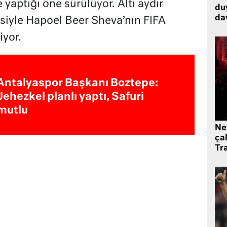
aptığı öne sürülüyor. Altı aydır
du
dav
iyle Hapoel Beer Sheva’nın FIFA
iyor.
Antalyaspor Başkanı Boztepe:
Jehezkel planlı yaptı, Safuri
mutlu
Ne
çal
Tr