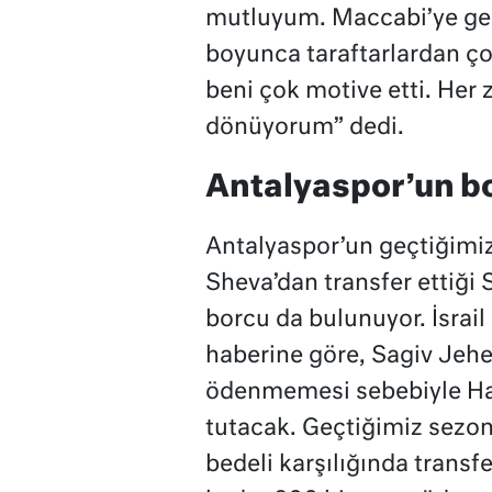
mutluyum. Maccabi’ye gel
boyunca taraftarlardan ço
beni çok motive etti. Her
dönüyorum” dedi.
Antalyaspor’un bo
Antalyaspor’un geçtiğimi
Sheva’dan transfer ettiği 
borcu da bulunuyor. İsrai
haberine göre, Sagiv Jehe
ödenmemesi sebebiyle Hap
tutacak. Geçtiğimiz sezon
bedeli karşılığında transf