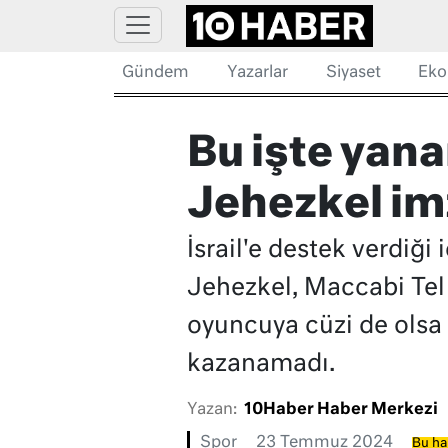
Gündem
Yazarlar
Siyaset
Eko
Bu işte yana
Jehezkel imz
İsrail'e destek verdiği
Jehezkel, Maccabi Tel A
oyuncuya cüzi de olsa
kazanamadı.
Yazan:
10Haber Haber Merkezi
Spor
23 Temmuz 2024
Bu ha