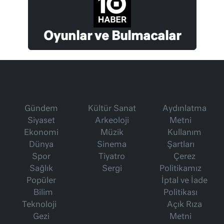
Oyunlar ve Bulmacalar
Gündem
Kültür Sanat
Aydınlatma
Siyaset
Arkeoloji
Metni
Ekonomi
Müzik
Kullanım
Dünya
Sinema
Şartları
Spor
Tiyatro
Çerez
Sağlık
Sergi
Politikamız
Popüler
İptal ve İade
Bilim
Politikası
Teknoloji
Açık Rıza
Gezi
Metni