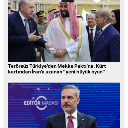
Terörsüz Türkiye’den Mekke Paktı’na, Kürt
kartından İran’a uzanan “yeni büyük oyun”