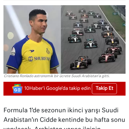
Cristiano Ronlado astronomik bir ücrete Suudi Arabistan'a gitti.
Takip Et
10Haber'i Google'da takip edin
Formula 1’de sezonun ikinci yarışı Suudi
Arabistan’ın Cidde kentinde bu hafta sonu