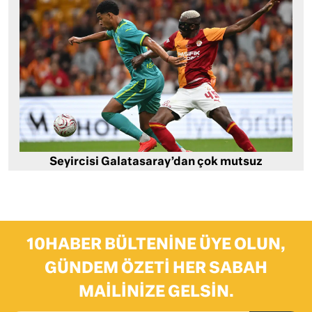
Seyircisi Galatasaray’dan çok mutsuz
10HABER BÜLTENINE ÜYE OLUN,
GÜNDEM ÖZETI HER SABAH
MAILINIZE GELSIN.