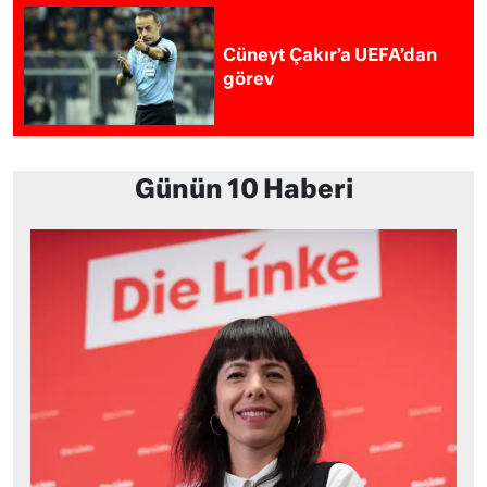
Cüneyt Çakır’a UEFA’dan
görev
Günün 10 Haberi