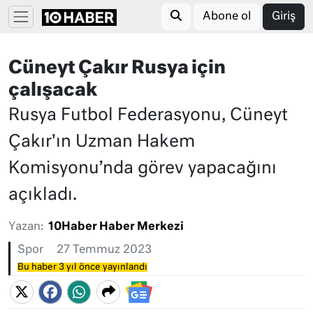
Abone ol
Giriş
Cüneyt Çakır Rusya için
çalışacak
Rusya Futbol Federasyonu, Cüneyt
Çakır'ın Uzman Hakem
Komisyonu’nda görev yapacağını
açıkladı.
Yazan:
10Haber Haber Merkezi
Spor
27 Temmuz 2023
Bu haber 3 yıl önce yayınlandı