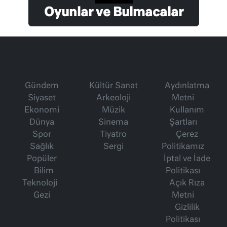
Oyunlar ve Bulmacalar
Gündem
Kültür Sanat
Aydınlatma
Siyaset
Arkeoloji
Metni
Ekonomi
Müzik
Kullanım
Dünya
Sinema
Şartları
Spor
Tiyatro
Çerez
Sağlık
Sergi
Politikamız
Popüler
İptal ve İade
Bilim
Politikası
Teknoloji
Açık Rıza
Gezi
Metni
Gizlilik
Politikası