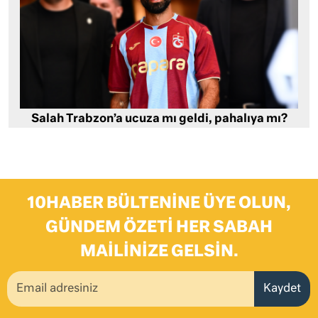
Salah Trabzon’a ucuza mı geldi, pahalıya mı?
10HABER BÜLTENINE ÜYE OLUN,
GÜNDEM ÖZETI HER SABAH
MAILINIZE GELSIN.
Kaydet