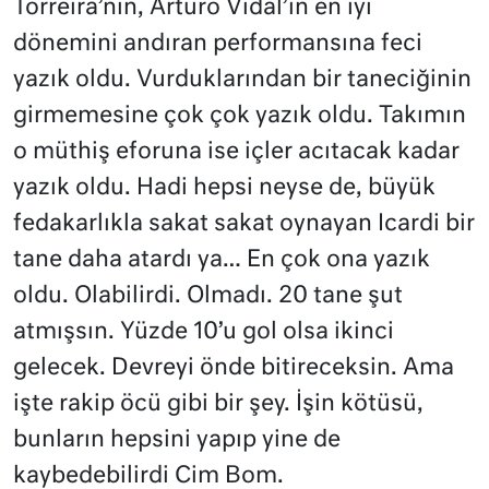
Torreira’nın, Arturo Vidal’in en iyi
dönemini andıran performansına feci
yazık oldu. Vurduklarından bir taneciğinin
girmemesine çok çok yazık oldu. Takımın
o müthiş eforuna ise içler acıtacak kadar
yazık oldu. Hadi hepsi neyse de, büyük
fedakarlıkla sakat sakat oynayan Icardi bir
tane daha atardı ya… En çok ona yazık
oldu. Olabilirdi. Olmadı. 20 tane şut
atmışsın. Yüzde 10’u gol olsa ikinci
gelecek. Devreyi önde bitireceksin. Ama
işte rakip öcü gibi bir şey. İşin kötüsü,
bunların hepsini yapıp yine de
kaybedebilirdi Cim Bom.