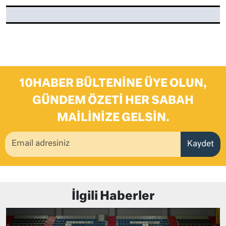
10HABER BÜLTENINE ÜYE OLUN,
GÜNDEM ÖZETI HER SABAH
MAILINIZE GELSIN.
Kaydet
İlgili Haberler