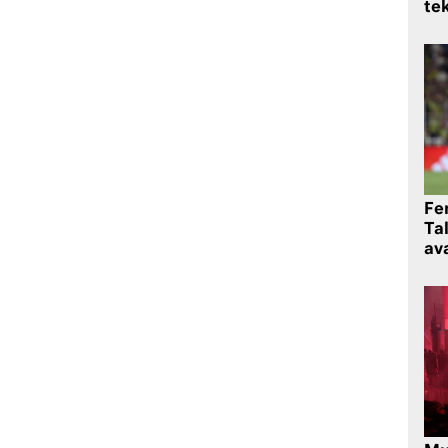
te
Fe
Ta
ava