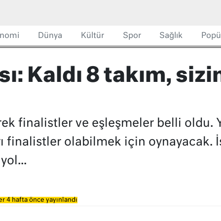
nomi
Dünya
Kültür
Spor
Sağlık
Popü
: Kaldı 8 takım, sizin
k finalistler ve eşleşmeler belli oldu. 
ı finalistler olabilmek için oynayacak. 
ol...
r 4 hafta önce yayınlandı