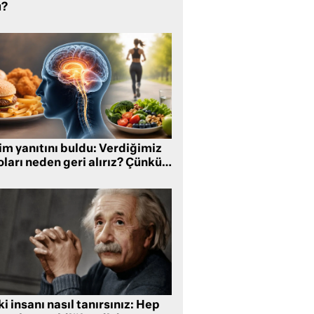
?
im yanıtını buldu: Verdiğimiz
oları neden geri alırız? Çünkü…
i insanı nasıl tanırsınız: Hep