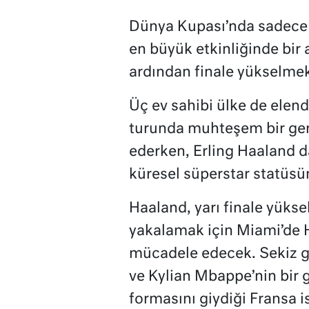
Dünya Kupası’nda sadece s
en büyük etkinliğinde bir
ardından finale yükselmek
Üç ev sahibi ülke de elen
turunda muhteşem bir ger
ederken, Erling Haaland da
küresel süperstar statüsün
Haaland, yarı finale yükse
yakalamak için Miami’de Ha
mücadele edecek. Sekiz go
ve Kylian Mbappe’nin bir
formasını giydiği Fransa is