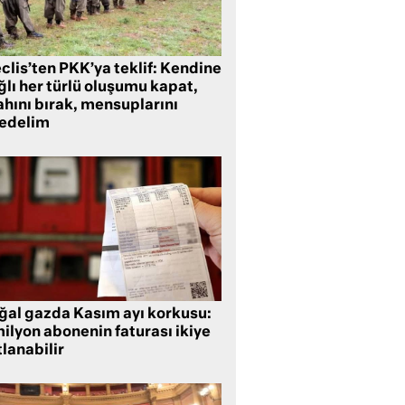
clis’ten PKK’ya teklif: Kendine
lı her türlü oluşumu kapat,
ahını bırak, mensuplarını
fedelim
ğal gazda Kasım ayı korkusu:
ilyon abonenin faturası ikiye
lanabilir