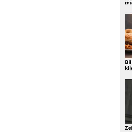
mu
Bil
kil
Zek