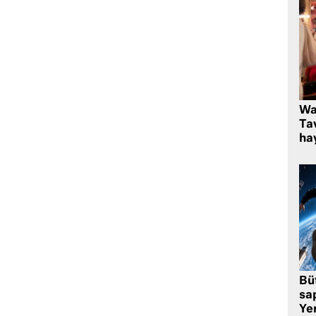
Wa
Ta
hay
Bü
sa
Yer