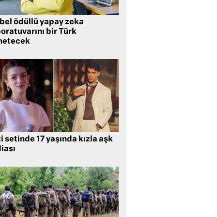
bel ödüllü yapay zeka
oratuvarını bir Türk
netecek
i setinde 17 yaşında kızla aşk
iası