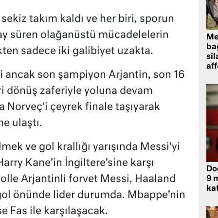
ekiz takım kaldı ve her biri, sporun
 ay süren olağanüstü mücadelelerin
Me
bağ
ten sadece iki galibiyet uzakta.
sil
af
di ancak son şampiyon Arjantin, son 16
i dönüş zaferiyle yoluna devam
 Norveç’i çeyrek finale taşıyarak
e ulaştı.
lmek ve gol krallığı yarışında Messi’yi
rry Kane’in İngiltere’sine karşı
Do
lle Arjantinli forvet Messi, Haaland
9 m
kat
 gol önünde lider durumda. Mbappe’nin
e Fas ile karşılaşacak.