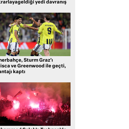
krarlayageldiği yedi davranış
nerbahçe, Sturm Graz’ı
lisca ve Greenwood ile geçti,
ntajı kaptı