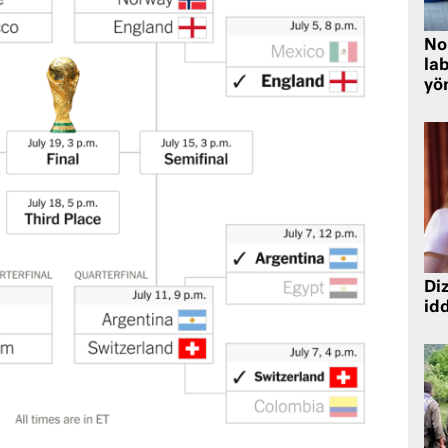
No
lab
yö
Diz
idd