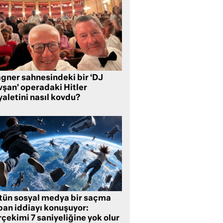
gner sahnesindeki bir ‘DJ
vşan’ operadaki Hitler
aletini nasıl kovdu?
tün sosyal medya bir saçma
pan iddiayı konuşuyor:
çekimi 7 saniyeliğine yok olur