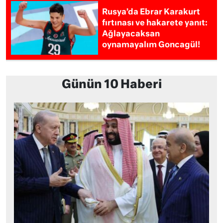
Rusya’da Ebrar Karakurt
fırtınası ve hakarete yanıt:
Ağlayacaksan
oynamayalım Goncagül!
Günün 10 Haberi