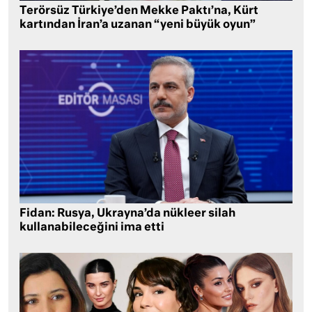
Terörsüz Türkiye’den Mekke Paktı’na, Kürt
kartından İran’a uzanan “yeni büyük oyun”
Fidan: Rusya, Ukrayna’da nükleer silah
kullanabileceğini ima etti