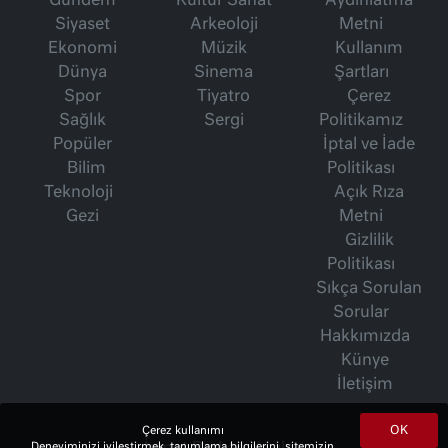
Gündem
Kültür Sanat
Aydınlatma
Siyaset
Arkeoloji
Metni
Ekonomi
Müzik
Kullanım
Dünya
Sinema
Şartları
Spor
Tiyatro
Çerez
Sağlık
Sergi
Politikamız
Popüler
İptal ve İade
Bilim
Politikası
Teknoloji
Açık Rıza
Gezi
Metni
Gizlilik
Politikası
Sıkça Sorulan
Sorular
Hakkımızda
Künye
İletişim
OK
Çerez kullanımı
Deneyiminizi iyileştirmek, tanımlama bilgilerini, sitemizin