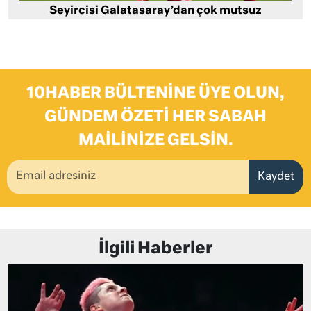
Seyircisi Galatasaray’dan çok mutsuz
10HABER BÜLTENINE ÜYE OLUN,
GÜNDEM ÖZETI HER SABAH
MAILINIZE GELSIN.
Kaydet
İlgili Haberler