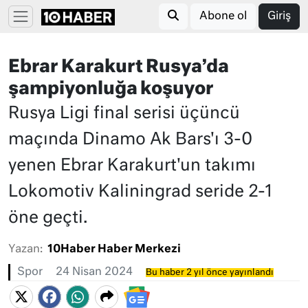
Abone ol
Giriş
Ebrar Karakurt Rusya’da
şampiyonluğa koşuyor
Rusya Ligi final serisi üçüncü
maçında Dinamo Ak Bars'ı 3-0
yenen Ebrar Karakurt'un takımı
Lokomotiv Kaliningrad seride 2-1
öne geçti.
Yazan:
10Haber Haber Merkezi
Spor
24 Nisan 2024
Bu haber 2 yıl önce yayınlandı