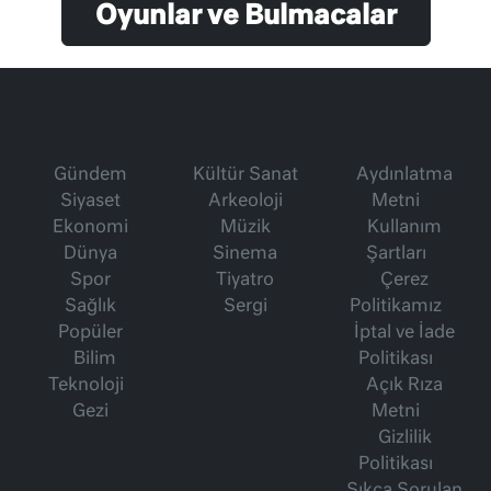
Oyunlar ve Bulmacalar
Gündem
Kültür Sanat
Aydınlatma
Siyaset
Arkeoloji
Metni
Ekonomi
Müzik
Kullanım
Dünya
Sinema
Şartları
Spor
Tiyatro
Çerez
Sağlık
Sergi
Politikamız
Popüler
İptal ve İade
Bilim
Politikası
Teknoloji
Açık Rıza
Gezi
Metni
Gizlilik
Politikası