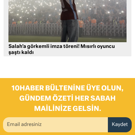
Salah’a görkemli imza töreni! Mısırlı oyuncu
şaştı kaldı
10HABER BÜLTENINE ÜYE OLUN,
GÜNDEM ÖZETI HER SABAH
MAILINIZE GELSIN.
Kaydet