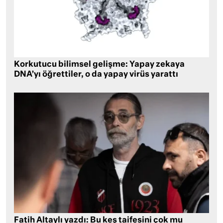
Korkutucu bilimsel gelişme: Yapay zekaya
DNA’yı öğrettiler, o da yapay virüs yarattı
Fatih Altaylı yazdı: Bu keş taifesini çok mu