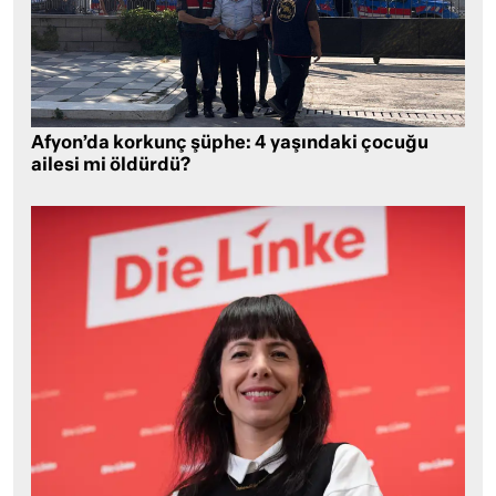
Afyon’da korkunç şüphe: 4 yaşındaki çocuğu
ailesi mi öldürdü?