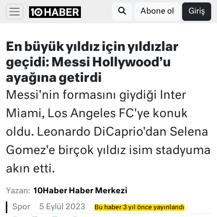
Abone ol
Giriş
En büyük yıldız için yıldızlar
geçidi: Messi Hollywood’u
ayağına getirdi
Messi'nin formasını giydiği Inter
Miami, Los Angeles FC'ye konuk
oldu. Leonardo DiCaprio'dan Selena
Gomez'e birçok yıldız isim stadyuma
akın etti.
Yazan:
10Haber Haber Merkezi
Spor
5 Eylül 2023
Bu haber 3 yıl önce yayınlandı