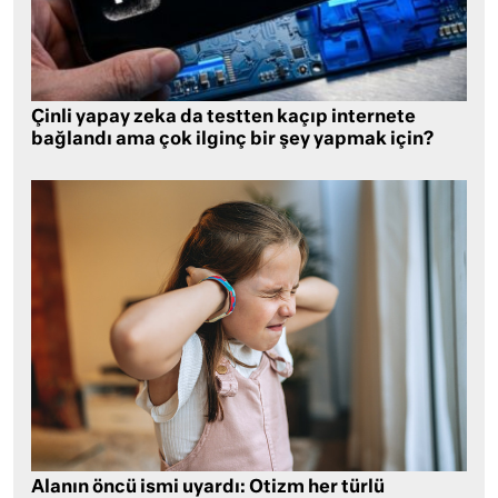
Çinli yapay zeka da testten kaçıp internete
bağlandı ama çok ilginç bir şey yapmak için?
Alanın öncü ismi uyardı: Otizm her türlü