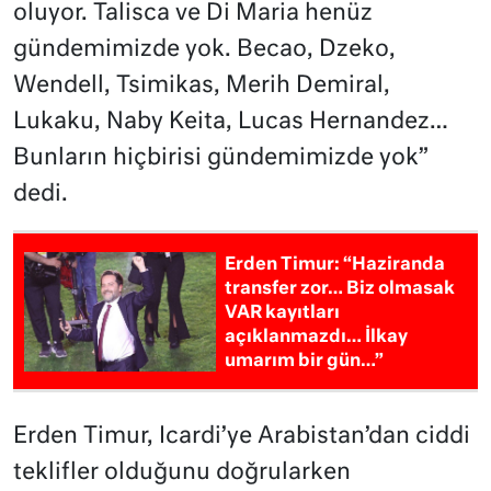
oluyor. Talisca ve Di Maria henüz
gündemimizde yok. Becao, Dzeko,
Wendell, Tsimikas, Merih Demiral,
Lukaku, Naby Keita, Lucas Hernandez…
Bunların hiçbirisi gündemimizde yok”
dedi.
Erden Timur: “Haziranda
transfer zor… Biz olmasak
VAR kayıtları
açıklanmazdı… İlkay
umarım bir gün…”
Erden Timur, Icardi’ye Arabistan’dan ciddi
teklifler olduğunu doğrularken