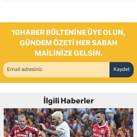
10HABER BÜLTENINE ÜYE OLUN,
GÜNDEM ÖZETI HER SABAH
MAILINIZE GELSIN.
Kaydet
İlgili Haberler