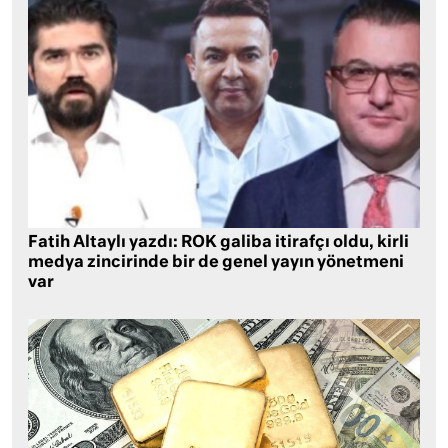
Fatih Altaylı yazdı: ROK galiba itirafçı oldu, kirli
medya zincirinde bir de genel yayın yönetmeni
var