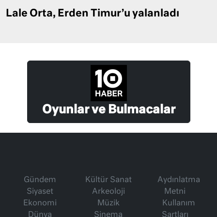
Lale Orta, Erden Timur’u yalanladı
Oyunlar ve Bulmacalar
Gündem
Kültür Sanat
Aydınlatma
Siyaset
Arkeoloji
Metni
Ekonomi
Müzik
Kullanım
Dünya
Sinema
Şartları