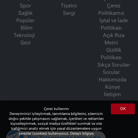
Spor
Tiyatro
Çerez
Sağlık
Sergi
Politikamız
Popüler
İptal ve İade
Bilim
Politikası
Teknoloji
Açık Rıza
Gezi
Metni
Gizlilik
Politikası
Sıkça Sorulan
Sorular
Hakkımızda
Künye
İletişim
OK
Çerez kullanımı
Deneyiminizi iyileştirmek, tanımlama bilgilerini, sitemizin
İsmet Berkan Yazıları
doğru şekilde çalışmasını sağlamak, içerikleri ve reklamları
Ertuğrul Özkök Yazıları
kişiselleştirmek, sosyal medya özellikleri sunmak ve site
trafiğimizi analiz etmek için yasal düzenlemelere uygun
Haftalık Gazete
çerezler (cookies) kullanıyoruz. Detaylı bilgiye;