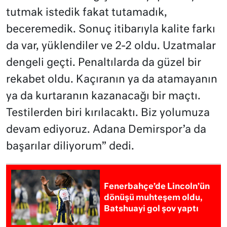
tutmak istedik fakat tutamadık,
beceremedik. Sonuç itibarıyla kalite farkı
da var, yüklendiler ve 2-2 oldu. Uzatmalar
dengeli geçti. Penaltılarda da güzel bir
rekabet oldu. Kaçıranın ya da atamayanın
ya da kurtaranın kazanacağı bir maçtı.
Testilerden biri kırılacaktı. Biz yolumuza
devam ediyoruz. Adana Demirspor’a da
başarılar diliyorum” dedi.
Fenerbahçe’de Lincoln’ün
dönüşü muhteşem oldu,
Batshuayi gol şov yaptı