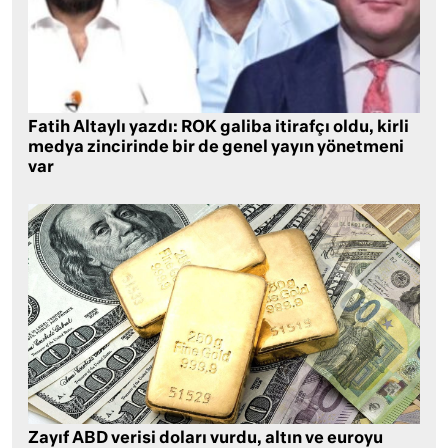
Fatih Altaylı yazdı: ROK galiba itirafçı oldu, kirli
medya zincirinde bir de genel yayın yönetmeni
var
Zayıf ABD verisi doları vurdu, altın ve euroyu