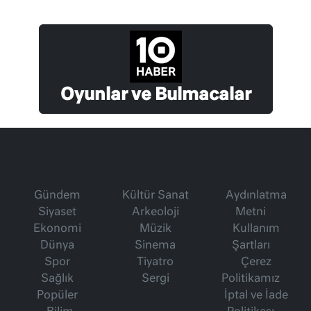
Oyunlar ve Bulmacalar
Gündem
Kültür Sanat
Aydınlatma
Siyaset
Arkeoloji
Metni
Ekonomi
Müzik
Kullanım
Dünya
Sinema
Şartları
Spor
Tiyatro
Çerez
Sağlık
Sergi
Politikamız
Popüler
İptal ve İade