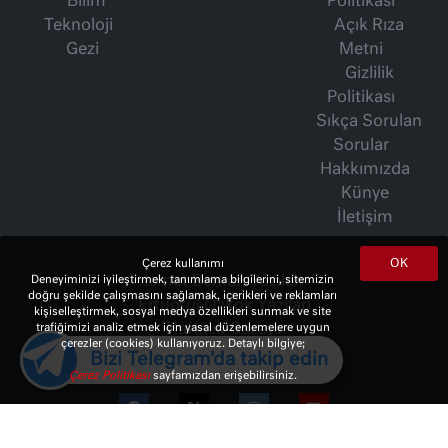
Bilim
Politikası
Teknoloji
Açık Rıza
Gezi
Metni
Gizlilik
Politikası
Sıkça Sorulan
Sorular
Hakkımızda
Künye
İletişim
OK
Çerez kullanımı
Deneyiminizi iyileştirmek, tanımlama bilgilerini, sitemizin
İsmet Berkan Yazıları
doğru şekilde çalışmasını sağlamak, içerikleri ve reklamları
Ertuğrul Özkök Yazıları
kişiselleştirmek, sosyal medya özellikleri sunmak ve site
trafiğimizi analiz etmek için yasal düzenlemelere uygun
Haftalık Gazete
çerezler (cookies) kullanıyoruz. Detaylı bilgiye;
Bizi Telegram'da takip edin
Çerez Politikası
sayfamızdan erişebilirsiniz.