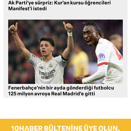
Ak Parti’ye sürpriz: Kur’an kursu öğrencileri
Manifest’i istedi
Fenerbahçe’nin bir ayda gönderdiği futbolcu
125 milyon avroya Real Madrid’e gitti
10HABER BÜLTENINE ÜYE OLUN,