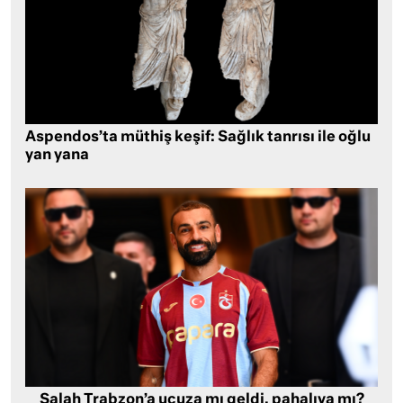
Aspendos’ta müthiş keşif: Sağlık tanrısı ile oğlu
yan yana
Salah Trabzon’a ucuza mı geldi, pahalıya mı?