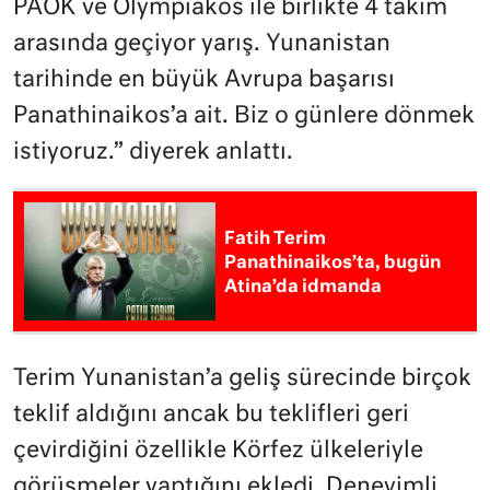
PAOK ve Olympiakos ile birlikte 4 takım
arasında geçiyor yarış. Yunanistan
tarihinde en büyük Avrupa başarısı
Panathinaikos’a ait. Biz o günlere dönmek
istiyoruz.” diyerek anlattı.
Fatih Terim
Panathinaikos’ta, bugün
Atina’da idmanda
Terim Yunanistan’a geliş sürecinde birçok
teklif aldığını ancak bu teklifleri geri
çevirdiğini özellikle Körfez ülkeleriyle
görüşmeler yaptığını ekledi. Deneyimli