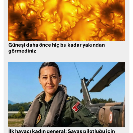
Güneşi daha önce hiç bu kadar yakından
görmediniz
İlk havacı kadın general: Savaş pilotluğu için