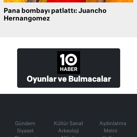
Pana bombayı patlattı: Juancho
Hernangomez
Oyunlar ve Bulmacalar
Gündem
Kültür Sanat
Aydınlatma
Siyaset
Arkeoloji
Metni