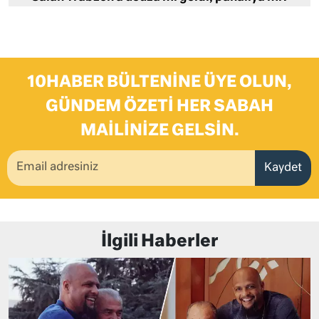
10HABER BÜLTENINE ÜYE OLUN,
GÜNDEM ÖZETI HER SABAH
MAILINIZE GELSIN.
Kaydet
İlgili Haberler