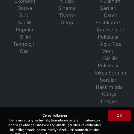
Ekonomi
Müzik
Kullanım
Dünya
Sinema
Şartları
Spor
Tiyatro
Çerez
Sağlık
Sergi
Politikamız
Popüler
İptal ve İade
Bilim
Politikası
Teknoloji
Açık Rıza
Gezi
Metni
Gizlilik
Politikası
Sıkça Sorulan
Sorular
Hakkımızda
Künye
İletişim
OK
Çerez kullanımı
İsmet Berkan Yazıları
Deneyiminizi iyileştirmek, tanımlama bilgilerini, sitemizin
doğru şekilde çalışmasını sağlamak, içerikleri ve reklamları
Ertuğrul Özkök Yazıları
kişiselleştirmek, sosyal medya özellikleri sunmak ve site