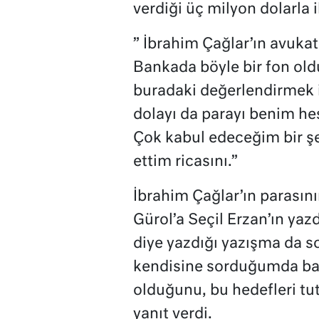
verdiği üç milyon dolarla i
” İbrahim Çağlar’ın avuka
Bankada böyle bir fon oldu
buradaki değerlendirmek i
dolayı da parayı benim he
Çok kabul edeceğim bir ş
ettim ricasını.”
İbrahim Çağlar’ın paras
Gürol’a Seçil Erzan’ın yaz
diye yazdığı yazışma da 
kendisine sorduğumda ban
olduğunu, bu hedefleri tut
yanıt verdi.