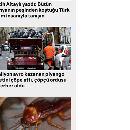
ih Altaylı yazdı: Bütün
nyanın peşinden koştuğu Türk
im insanıyla tanışın
milyon avro kazanan piyango
etini çöpe attı, çöpçü ordusu
ferber oldu