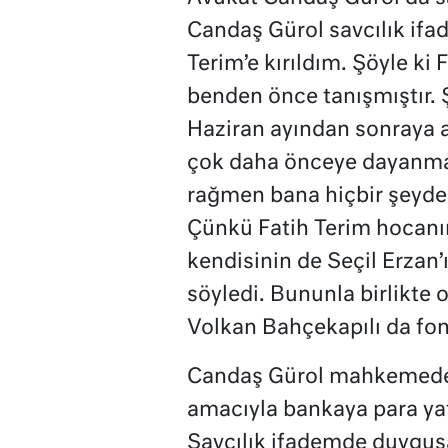
Candaş Gürol savcılık ifad
Terim’e kırıldım. Şöyle ki 
benden önce tanışmıştır. 
Haziran ayından sonraya a
çok daha önceye dayanma
rağmen bana hiçbir şeyde
Çünkü Fatih Terim hocanın
kendisinin de Seçil Erzan’ı
söyledi. Bununla birlikte 
Volkan Bahçekapılı da fona
Candaş Gürol mahkemede i
amacıyla bankaya para ya
Savcılık ifademde duygu