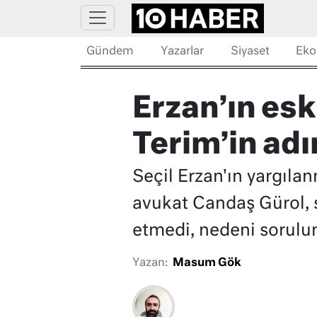
Gündem
Yazarlar
Siyaset
Eko
Erzan’ın esk
Terim’in adı
Seçil Erzan'ın yargıla
avukat Candaş Gürol, sa
etmedi, nedeni sorul
Yazan:
Masum Gök