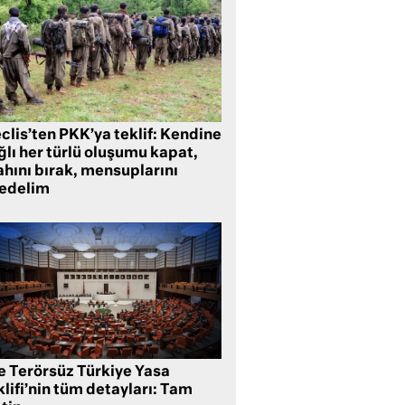
clis’ten PKK’ya teklif: Kendine
lı her türlü oluşumu kapat,
ahını bırak, mensuplarını
fedelim
te Terörsüz Türkiye Yasa
lifi’nin tüm detayları: Tam