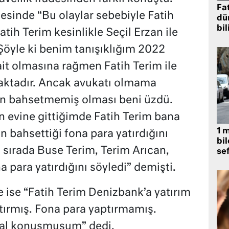
Fat
esinde “Bu olaylar sebebiyle Fatih
dü
bil
Fatih Terim kesinlikle Seçil Erzan ile
Şöyle ki benim tanışıklığım 2022
it olmasına rağmen Fatih Terim ile
ktadır. Ancak avukatı olmama
n bahsetmemiş olması beni üzdü.
 evine gittiğimde Fatih Terim bana
1 
n bahsettiği fona para yatırdığını
bil
o sırada Buse Terim, Terim Arıcan,
se
 para yatırdığını söyledi” demişti.
se “Fatih Terim Denizbank’a yatırım
tırmış. Fona para yaptırmamış.
sal konuşmuşum” dedi.