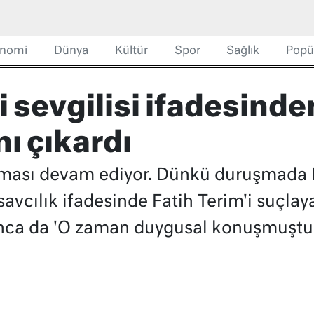
nomi
Dünya
Kültür
Spor
Sağlık
Popü
i sevgilisi ifadesinde
nı çıkardı
nması devam ediyor. Dünkü duruşmada Er
vcılık ifadesinde Fatih Terim'i suçlaya
unca da 'O zaman duygusal konuşmuştu