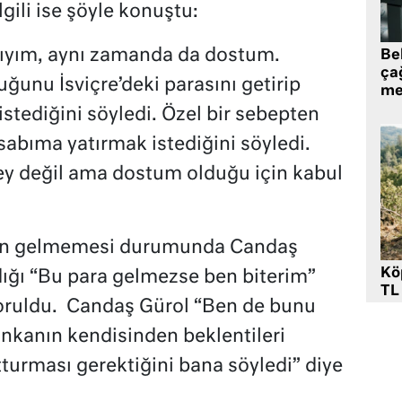
lgili ise şöyle konuştu:
tıyım, aynı zamanda da dostum.
Be
ça
ğunu İsviçre’deki parasını getirip
me
stediğini söyledi. Özel bir sebepten
sabıma yatırmak istediğini söyledi.
ey değil ama dostum olduğu için kabul
ının gelmemesi durumunda Candaş
Kö
dığı “Bu para gelmezse ben biterim”
TL
soruldu. Candaş Gürol “Ben de bunu
kanın kendisinden beklentileri
turması gerektiğini bana söyledi” diye