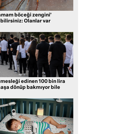
amam böceği zengini’
bilirsiniz: Olanlar var
mesleği edinen 100 bin lira
aşa dönüp bakmıyor bile