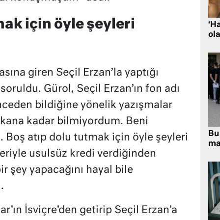
ak için öyle şeyleri
‘H
ola
sına giren Seçil Erzan’la yaptığı
oruldu. Gürol, Seçil Erzan’ın fon adı
nceden bildiğine yönelik yazışmalar
çıkana kadar bilmiyordum. Beni
Bu 
 Boş atıp dolu tutmak için öyle şeyleri
ma
eriyle usulsüz kredi verdiğinden
r şey yapacağını hayal bile
.
r’ın İsviçre’den getirip Seçil Erzan’a