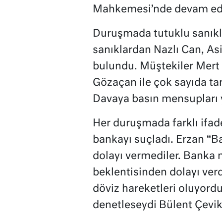
Mahkemesi’nde devam edi
Duruşmada tutuklu sanıkla
sanıklardan Nazlı Can, Asi
bulundu. Müştekiler Mert 
Gözaçan ile çok sayıda ta
Davaya basın mensupları y
Her duruşmada farklı ifa
bankayı suçladı. Erzan “Ba
dolayı vermediler. Banka
beklentisinden dolayı ve
döviz hareketleri oluyordu
denetleseydi Bülent Çevi