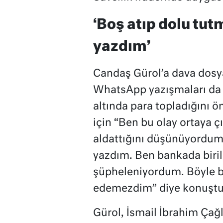
‘Boş atıp dolu tutm
yazdım’
Candaş Gürol’a dava dosya
WhatsApp yazışmaları da s
altında para topladığını ö
için “Ben bu olay ortaya 
aldattığını düşünüyordum.
yazdım. Ben bankada biril
şüpheleniyordum. Böyle bi
edemezdim” diye konuştu
Gürol, İsmail İbrahim Çağla