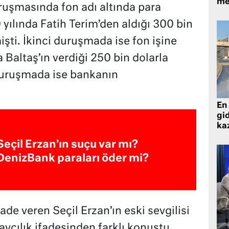
me
uruşmasında fon adı altında para
yılında Fatih Terim’den aldığı 300 bin
işti. İkinci duruşmada ise fon işine
la Baltaş’ın verdiği 250 bin dolarla
 duruşmada ise bankanın
En 
gid
ka
Seçil Erzan’ın suçu var mı?
DenizBank paraları öder mi?
de veren Seçil Erzan’ın eski sevgilisi
vcılık ifadesinden farklı konuştu.