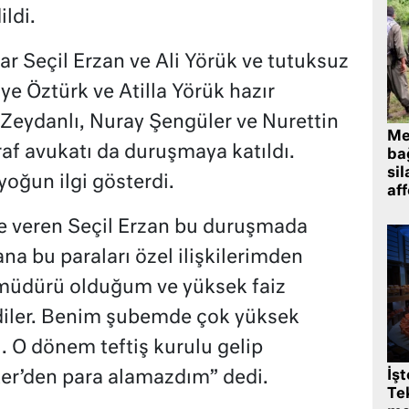
ldi.
r Seçil Erzan ve Ali Yörük ve tutuksuz
ye Öztürk ve Atilla Yörük hazır
Zeydanlı, Nuray Şengüler ve Nurettin
Me
raf avukatı da duruşmaya katıldı.
bağ
sil
oğun ilgi gösterdi.
af
de veren Seçil Erzan bu duruşmada
na bu paraları özel ilişkilerimden
 müdürü olduğum ve yüksek faiz
rdiler. Benim şubemde çok yüksek
. O dönem teftiş kurulu gelip
ker’den para alamazdım” dedi.
İş
Tek