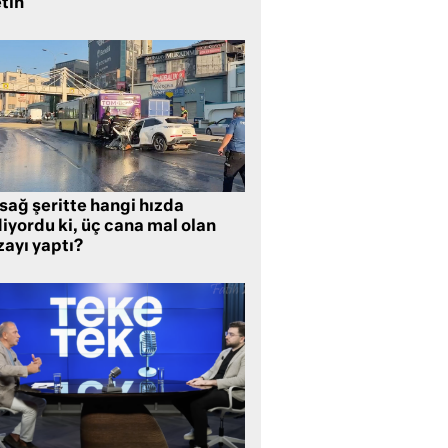
tin
sağ şeritte hangi hızda
iyordu ki, üç cana mal olan
zayı yaptı?