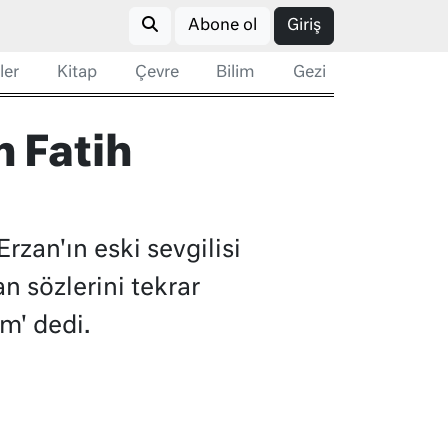
Abone ol
Giriş
ler
Kitap
Çevre
Bilim
Gezi
n Fatih
zan'ın eski sevgilisi
n sözlerini tekrar
m' dedi.