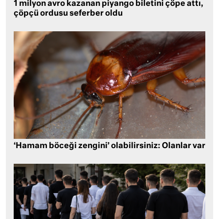
1 milyon avro kazanan piyango biletini çöpe attı,
çöpçü ordusu seferber oldu
‘Hamam böceği zengini’ olabilirsiniz: Olanlar var