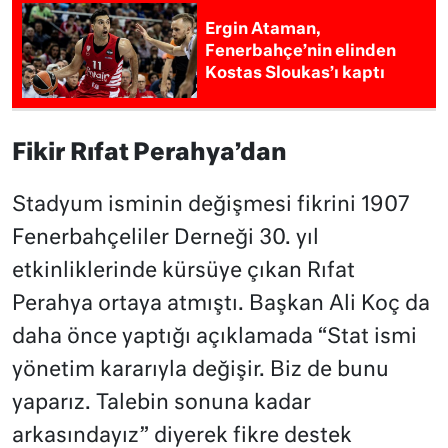
Ergin Ataman,
Fenerbahçe’nin elinden
Kostas Sloukas’ı kaptı
Fikir Rıfat Perahya’dan
Stadyum isminin değişmesi fikrini 1907
Fenerbahçeliler Derneği 30. yıl
etkinliklerinde kürsüye çıkan Rıfat
Perahya ortaya atmıştı. Başkan Ali Koç da
daha önce yaptığı açıklamada
“Stat ismi
yönetim kararıyla değişir. Biz de bunu
yaparız. Talebin sonuna kadar
arkasındayız” diyerek fikre destek