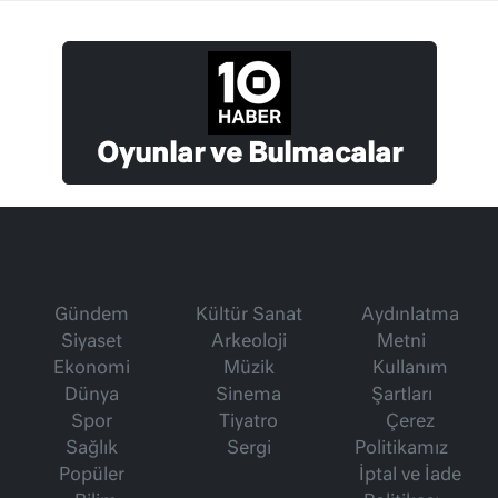
Oyunlar ve Bulmacalar
Gündem
Kültür Sanat
Aydınlatma
Siyaset
Arkeoloji
Metni
Ekonomi
Müzik
Kullanım
Dünya
Sinema
Şartları
Spor
Tiyatro
Çerez
Sağlık
Sergi
Politikamız
Popüler
İptal ve İade