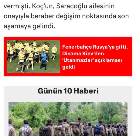
vermişti. Koç’un, Saracoğlu ailesinin
onayıyla beraber değişim noktasında son
aşamaya gelindi.
Fenerbahçe Rusya’ya gitti,
Dinamo Kiev’den
‘Utanmazlar’ açıklaması
geldi
Günün 10 Haberi