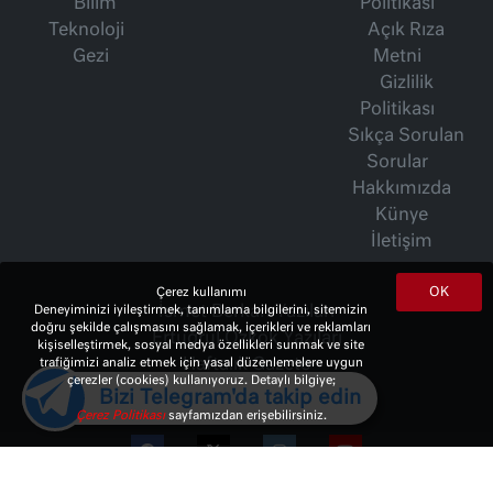
Bilim
Politikası
Teknoloji
Açık Rıza
Gezi
Metni
Gizlilik
Politikası
Sıkça Sorulan
Sorular
Hakkımızda
Künye
İletişim
OK
Çerez kullanımı
Deneyiminizi iyileştirmek, tanımlama bilgilerini, sitemizin
İsmet Berkan Yazıları
doğru şekilde çalışmasını sağlamak, içerikleri ve reklamları
Ertuğrul Özkök Yazıları
kişiselleştirmek, sosyal medya özellikleri sunmak ve site
trafiğimizi analiz etmek için yasal düzenlemelere uygun
Haftalık Gazete
çerezler (cookies) kullanıyoruz. Detaylı bilgiye;
Bizi Telegram'da takip edin
Çerez Politikası
sayfamızdan erişebilirsiniz.