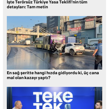
İşte Terörsüz Türkiye Yasa Teklifi’nin tüm
detayları: Tam metin
En sağ şeritte hangi hızda gidiyordu ki, üç cana
mal olan kazayı yaptı?