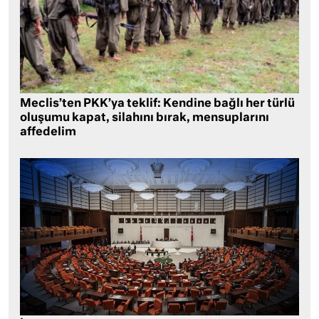
Meclis’ten PKK’ya teklif: Kendine bağlı her türlü
oluşumu kapat, silahını bırak, mensuplarını
affedelim