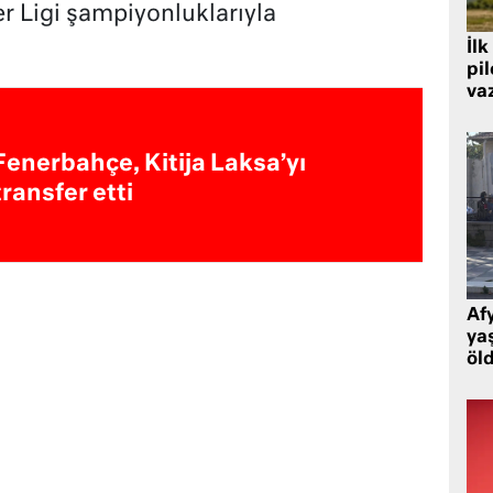
r Ligi şampiyonluklarıyla
İlk
pi
va
Fenerbahçe, Kitija Laksa’yı
transfer etti
Af
ya
öl