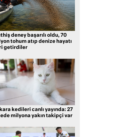
hiş deney başarılı oldu, 70
lyon tohum atıp denize hayatı
i getirdiler
ara kedileri canlı yayında: 27
kede milyona yakın takipçi var