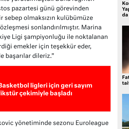
Ko
stos pazartesi günü görevinden
Yap
da 
 bir sebep olmaksızın kulübümüze
sözleşmesi sonlandırılmıştır. Marina
kiye Ligi şampiyonluğu ile noktalanan
iği emekler için teşekkür eder,
 başarılar dileriz.”
Fat
tai
Basketbol ligleri için geri sayım
fikstür çekimiyle başladı
ljkovic yönetiminde sezonu Euroleague