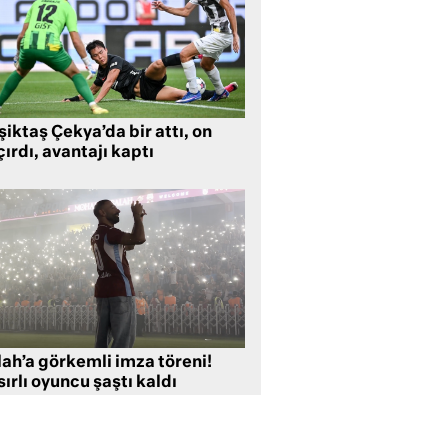
iktaş Çekya’da bir attı, on
ırdı, avantajı kaptı
lah’a görkemli imza töreni!
ırlı oyuncu şaştı kaldı