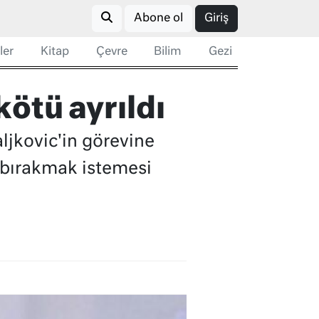
Abone ol
Giriş
ler
Kitap
Çevre
Bilim
Gezi
kötü ayrıldı
jkovic'in görevine
 bırakmak istemesi