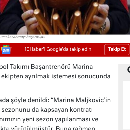
ğunu kazanmayı başarmıştı.
Takip Et
10Haber'i Google'da takip edin
bol Takımı Başantrenörü Marina
li ekipten ayrılmak istemesi sonucunda
da şöyle denildi: “Marina Maljkovic’in
 sezonunu da kapsayan kontratı
mımızın yeni sezon yapılanması ve
rlikte yürütülmüştür. Buna rağmen