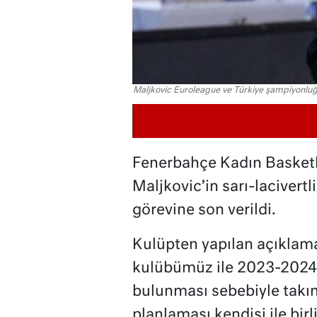
Maljkovic Euroleague ve Türkiye şampiyonlu
Fenerbahçe Kadın Basket
Maljkovic’in sarı-lacivert
görevine son verildi.
Kulüpten yapılan açıklama
kulübümüz ile 2023-2024
bulunması sebebiyle takı
planlaması kendisi ile bi