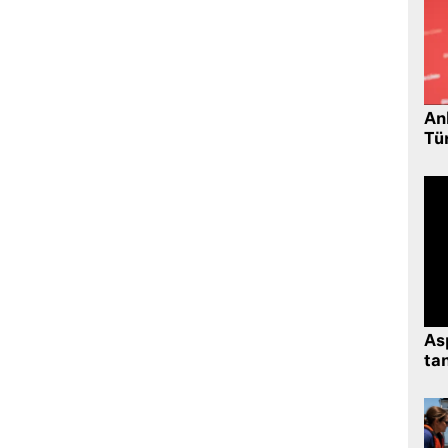
Ank
Tü
As
tan