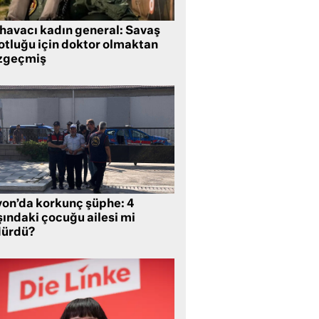
 havacı kadın general: Savaş
lotluğu için doktor olmaktan
zgeçmiş
yon’da korkunç şüphe: 4
şındaki çocuğu ailesi mi
dürdü?