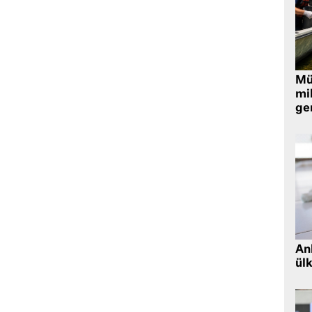
Müt
mi
ger
Ank
ül