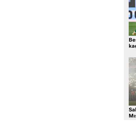
Beş
kaç
Sa
Mıs