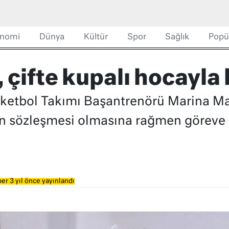
nomi
Dünya
Kültür
Spor
Sağlık
Popü
çifte kupalı hocayla 
etbol Takımı Başantrenörü Marina Mal
c'in sözleşmesi olmasına rağmen göreve
er 3 yıl önce yayınlandı