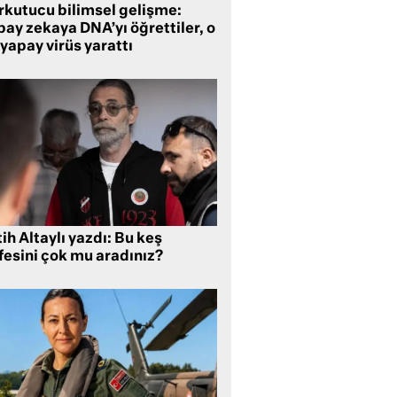
rkutucu bilimsel gelişme:
ay zekaya DNA’yı öğrettiler, o
yapay virüs yarattı
ih Altaylı yazdı: Bu keş
fesini çok mu aradınız?