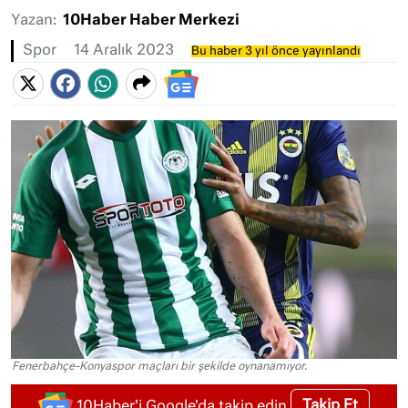
Yazan:
10Haber Haber Merkezi
Spor
14 Aralık 2023
Bu haber 3 yıl önce yayınlandı
Fenerbahçe-Konyaspor maçları bir şekilde oynanamıyor.
Takip Et
10Haber'i Google'da takip edin