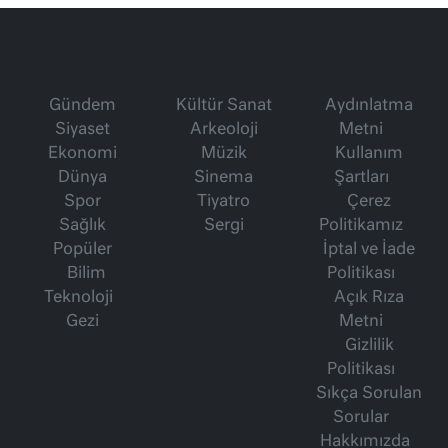
Gündem
Kültür Sanat
Aydınlatma
Siyaset
Arkeoloji
Metni
Ekonomi
Müzik
Kullanım
Dünya
Sinema
Şartları
Spor
Tiyatro
Çerez
Sağlık
Sergi
Politikamız
Popüler
İptal ve İade
Bilim
Politikası
Teknoloji
Açık Rıza
Gezi
Metni
Gizlilik
Politikası
Sıkça Sorulan
Sorular
Hakkımızda