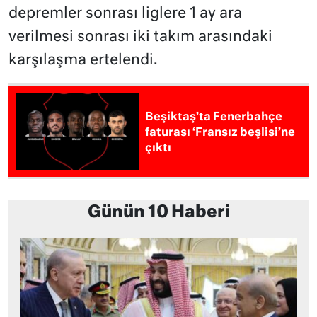
depremler sonrası liglere 1 ay ara
verilmesi sonrası iki takım arasındaki
karşılaşma ertelendi.
Beşiktaş’ta Fenerbahçe
faturası ‘Fransız beşlisi’ne
çıktı
Günün 10 Haberi