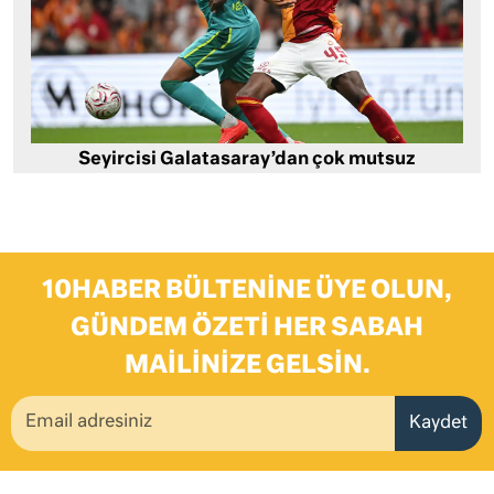
Seyircisi Galatasaray’dan çok mutsuz
10HABER BÜLTENINE ÜYE OLUN,
GÜNDEM ÖZETI HER SABAH
MAILINIZE GELSIN.
Kaydet