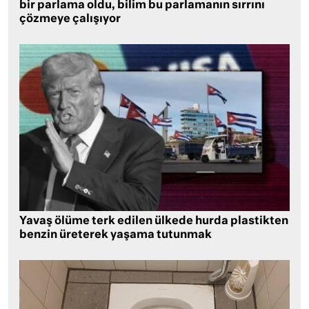
bir parlama oldu, bilim bu parlamanın sırrını
çözmeye çalışıyor
Yavaş ölüme terk edilen ülkede hurda plastikten
benzin üreterek yaşama tutunmak