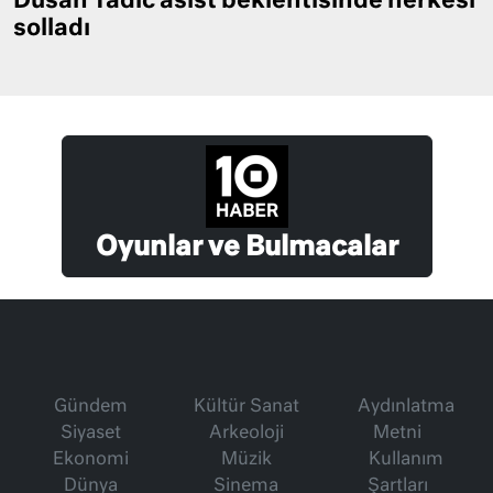
Dusan Tadic asist beklentisinde herkesi
solladı
Oyunlar ve Bulmacalar
Gündem
Kültür Sanat
Aydınlatma
Siyaset
Arkeoloji
Metni
Ekonomi
Müzik
Kullanım
Dünya
Sinema
Şartları