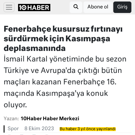
Abone ol
Giriş
Fenerbahçe kusursuz fırtınayı
sürdürmek için Kasımpaşa
deplasmanında
İsmail Kartal yönetiminde bu sezon
Türkiye ve Avrupa'da çıktığı bütün
maçları kazanan Fenerbahçe 16.
maçında Kasımpaşa’ya konuk
oluyor.
Yazan:
10Haber Haber Merkezi
Spor
8 Ekim 2023
Bu haber 3 yıl önce yayınlandı