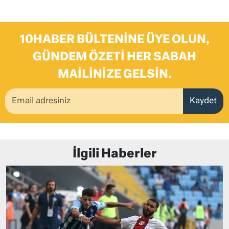
10HABER BÜLTENINE ÜYE OLUN,
GÜNDEM ÖZETI HER SABAH
MAILINIZE GELSIN.
Kaydet
İlgili Haberler