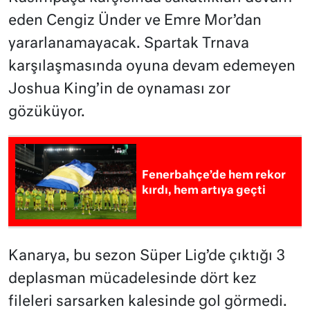
eden Cengiz Ünder ve Emre Mor’dan
yararlanamayacak. Spartak Trnava
karşılaşmasında oyuna devam edemeyen
Joshua King’in de oynaması zor
gözüküyor.
Fenerbahçe’de hem rekor
kırdı, hem artıya geçti
Kanarya, bu sezon Süper Lig’de çıktığı 3
deplasman mücadelesinde dört kez
fileleri sarsarken kalesinde gol görmedi.