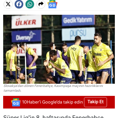
Slovakya'dan dönen Fenerbahçe, Kasımpaşa maçının hazırlıklarını
tamamladı.
Takip Et
10Haber'i Google'da takip edin