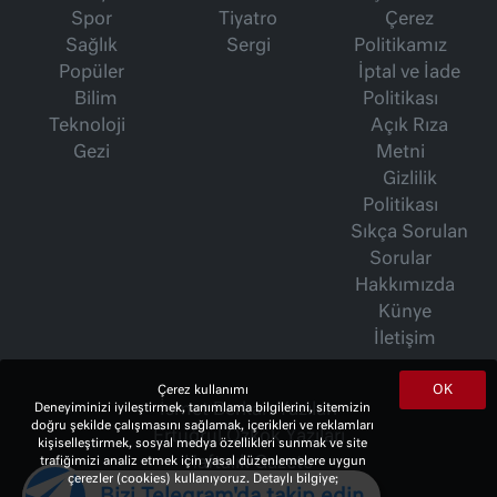
Spor
Tiyatro
Çerez
Sağlık
Sergi
Politikamız
Popüler
İptal ve İade
Bilim
Politikası
Teknoloji
Açık Rıza
Gezi
Metni
Gizlilik
Politikası
Sıkça Sorulan
Sorular
Hakkımızda
Künye
İletişim
OK
Çerez kullanımı
İsmet Berkan Yazıları
Deneyiminizi iyileştirmek, tanımlama bilgilerini, sitemizin
doğru şekilde çalışmasını sağlamak, içerikleri ve reklamları
Ertuğrul Özkök Yazıları
kişiselleştirmek, sosyal medya özellikleri sunmak ve site
Haftalık Gazete
trafiğimizi analiz etmek için yasal düzenlemelere uygun
çerezler (cookies) kullanıyoruz. Detaylı bilgiye;
Bizi Telegram'da takip edin