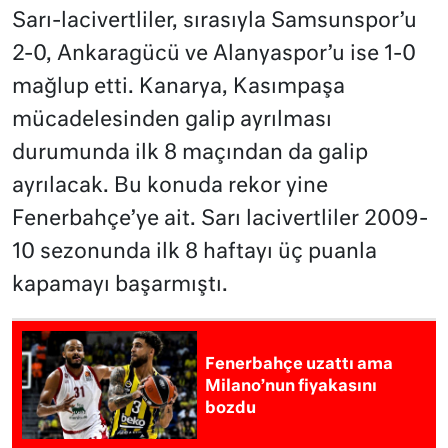
Sarı-lacivertliler, sırasıyla Samsunspor’u
2-0, Ankaragücü ve Alanyaspor’u ise 1-0
mağlup etti. Kanarya, Kasımpaşa
mücadelesinden galip ayrılması
durumunda ilk 8 maçından da galip
ayrılacak. Bu konuda rekor yine
Fenerbahçe’ye ait. Sarı lacivertliler 2009-
10 sezonunda ilk 8 haftayı üç puanla
kapamayı başarmıştı.
Fenerbahçe uzattı ama
Milano’nun fiyakasını
bozdu