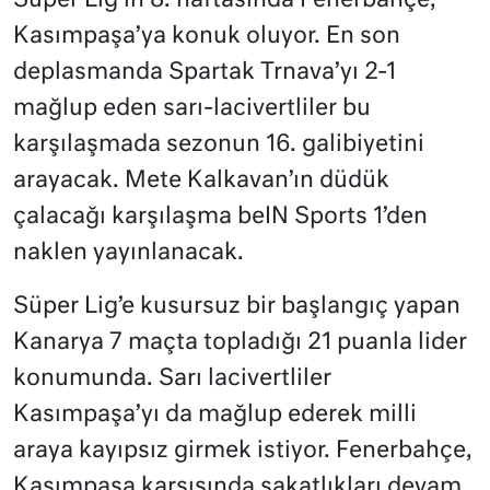
Süper Lig’in 8. haftasında Fenerbahçe,
Kasımpaşa’ya konuk oluyor. En son
deplasmanda Spartak Trnava’yı 2-1
mağlup eden sarı-lacivertliler bu
karşılaşmada sezonun 16. galibiyetini
arayacak. Mete Kalkavan’ın düdük
çalacağı karşılaşma beIN Sports 1’den
naklen yayınlanacak.
Süper Lig’e kusursuz bir başlangıç yapan
Kanarya 7 maçta topladığı 21 puanla lider
konumunda. Sarı lacivertliler
Kasımpaşa’yı da mağlup ederek milli
araya kayıpsız girmek istiyor. Fenerbahçe,
Kasımpaşa karşısında sakatlıkları devam