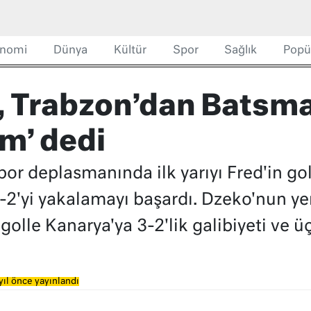
nomi
Dünya
Kültür
Spor
Sağlık
Popü
 Trabzon’dan Batsman 
m’ dedi
r deplasmanında ilk yarıyı Fred'in gol
-2'yi yakalamayı başardı. Dzeko'nun ye
 golle Kanarya'ya 3-2'lik galibiyeti ve üç
yıl önce yayınlandı