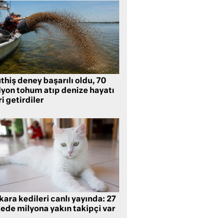
hiş deney başarılı oldu, 70
lyon tohum atıp denize hayatı
i getirdiler
ara kedileri canlı yayında: 27
kede milyona yakın takipçi var