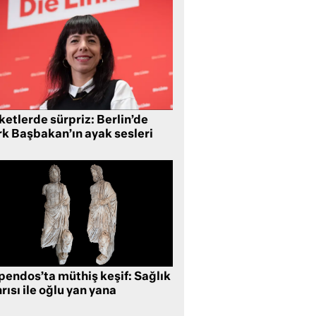
etlerde sürpriz: Berlin’de
rk Başbakan’ın ayak sesleri
pendos’ta müthiş keşif: Sağlık
rısı ile oğlu yan yana