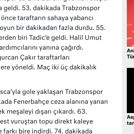
 geldi. 53. dakikada Trabzonspor
önce taraftarın sahaya yabancı
yun bir dakikadan fazla durdu. 55.
den biri Tadic’e geldi. Halil Umut
rdımcılarını yanına çağırdı.
Ank
Tü
rcan Çakır taraftarları
lere yöneldi. Maç iki üç dakikalık
isca’yla gole yaklaşan Trabzonspor
ikada Fenerbahçe ceza alanına yanan
k meşaleyi dışarı çıkardı. 63.
As
est vuruştan topu direkt kaleye
tan
 farkı bire indirdi. 74. dakikada