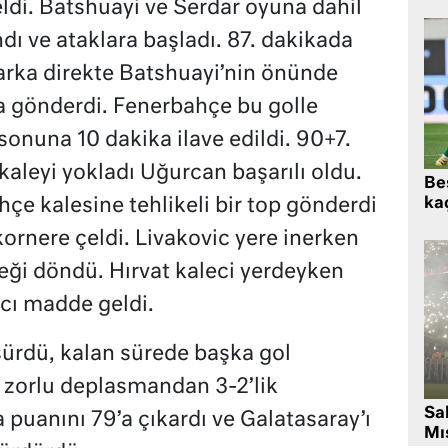
di. Batshuayi ve Serdar oyuna dahil
dı ve ataklara başladı. 87. dakikada
 arka direkte Batshuayi’nin önünde
ra gönderdi. Fenerbahçe bu golle
onuna 10 dakika ilave edildi. 90+7.
aleyi yokladı Uğurcan başarılı oldu.
Beş
kaç
çe kalesine tehlikeli bir top gönderdi
ornere çeldi. Livakovic yere inerken
leği döndü. Hırvat kaleci yerdeyken
cı madde geldi.
ürdü, kalan sürede başka gol
zorlu deplasmandan 3-2’lik
Sa
a puanını 79’a çıkardı ve Galatasaray’ı
Mıs