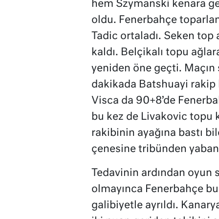
hem Szymanski kenara gel
oldu. Fenerbahçe toparlan
Tadic ortaladı. Seken top
kaldı. Belçikalı topu ağla
yeniden öne geçti. Maçın s
dakikada Batshuayi rakip k
Visca da 90+8’de Fenerbah
bu kez de Livakovic topu k
rakibinin ayağına bastı bi
çenesine tribünden yaban
Tedavinin ardından oyun s
olmayınca Fenerbahçe bu 
galibiyetle ayrıldı. Kanary