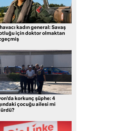
 havacı kadın general: Savaş
lotluğu için doktor olmaktan
zgeçmiş
yon’da korkunç şüphe: 4
şındaki çocuğu ailesi mi
dürdü?