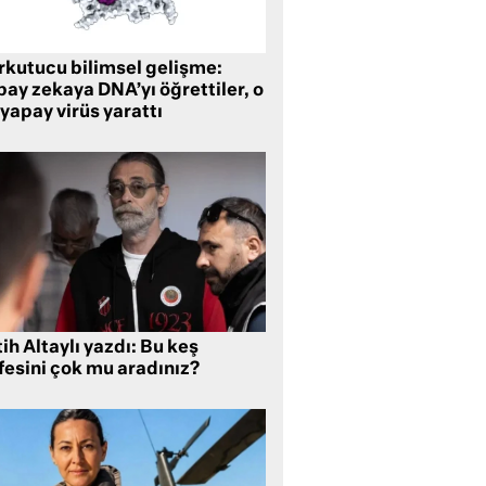
rkutucu bilimsel gelişme:
ay zekaya DNA’yı öğrettiler, o
yapay virüs yarattı
ih Altaylı yazdı: Bu keş
fesini çok mu aradınız?