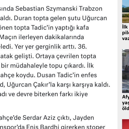
sında Sebastian Szymanski Trabzon
aldı. Duran topta gelen şutu Uğurcan
nen topta Tadic’in yaptığı kafa
İlk
pi
Maçın ilerleyen dakikalarında
va
i. Yer yer gerginlik arttı. 36.
atak gelişti. Ortaya çevrilen topta
 bir müdahaleyle topu çıkardı. İlk
bahçe koydu. Dusan Tadic’in enfes
, Uğurcan Çakır’la karşı karşıya kaldı.
adı ve devre biterken farkı ikiye
Af
ya
öl
ahçe’de Serdar Aziz çıktı, Jayden
nspor’da Enis Bardhi girerken stoper