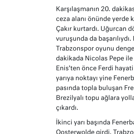
Karşılaşmanın 20. dakika
ceza alanı önünde yerde k
Çakır kurtardı. Uğurcan dö
vuruşunda da başarılıydı. 
Trabzonspor oyunu dengeled
dakikada Nicolas Pepe ile 
Enis’ten önce Ferdi hayati
yarıya noktayı yine Fener
pasında topla buluşan Fred
Brezilyalı topu ağlara yoll
çıkardı.
İkinci yarı başında Fenerb
Oosterwolde girdi. Trabzo