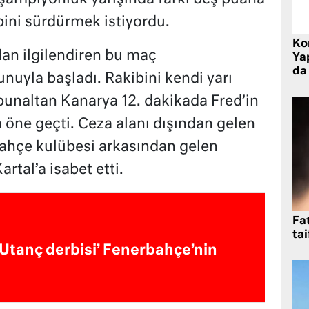
bini sürdürmek istiyordu.
Ko
an ilgilendiren bu maç
Yap
da 
nuyla başladı. Rakibini kendi yarı
 bunaltan Kanarya 12. dakikada Fred’in
 öne geçti. Ceza alanı dışından gelen
ahçe kulübesi arkasından gelen
rtal’a isabet etti.
Fat
tai
‘Utanç derbisi’ Fenerbahçe’nin