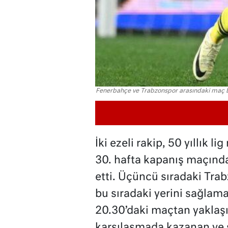
Fenerbahçe ve Trabzonspor arasındaki maç 
İki ezeli rakip, 50 yıllık 
30. hafta kapanış maçınd
etti. Üçüncü sıradaki Tra
bu sıradaki yerini sağlam
20.30’daki maçtan yaklaşı
karşılaşmada kazanan ve 