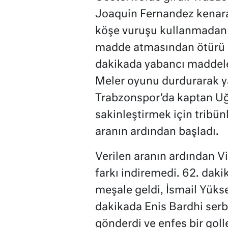
Joaquin Fernandez kenara
köşe vuruşu kullanmadan 
madde atmasından ötürü o
dakikada yabancı maddeler
Meler oyunu durdurarak ya
Trabzonspor’da kaptan Uğu
sakinleştirmek için tribün
aranın ardından başladı.
Verilen aranın ardından V
farkı indiremedi. 62. dak
meşale geldi, İsmail Yükse
dakikada Enis Bardhi serb
gönderdi ve enfes bir golle