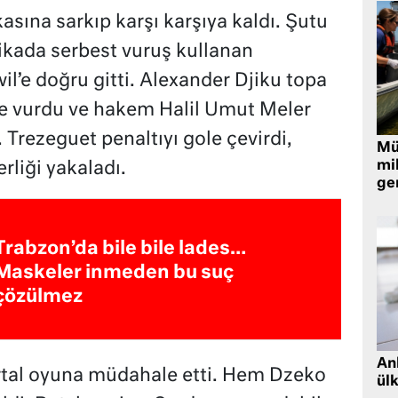
sına sarkıp karşı karşıya kaldı. Şutu
kikada serbest vuruş kullanan
l’e doğru gitti. Alexander Djiku topa
’e vurdu ve hakem Halil Umut Meler
 Trezeguet penaltıyı gole çevirdi,
Müt
mi
rliği yakaladı.
ger
Trabzon’da bile bile lades…
Maskeler inmeden bu suç
çözülmez
Ank
rtal oyuna müdahale etti. Hem Dzeko
ül