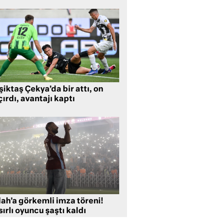
iktaş Çekya’da bir attı, on
ırdı, avantajı kaptı
lah’a görkemli imza töreni!
ırlı oyuncu şaştı kaldı