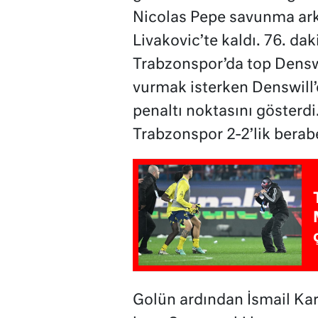
Nicolas Pepe savunma arka
Livakovic’te kaldı. 76. da
Trabzonspor’da top Denswi
vurmak isterken Denswill
penaltı noktasını gösterdi.
Trabzonspor 2-2’lik berabe
Golün ardından İsmail Ka