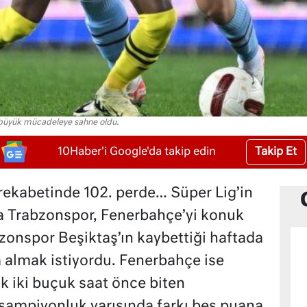
büyük mücadeleye sahne oldu.
Takip Et
10Haber'i Google'da takip edin
lig rekabetinde 102. perde… Süper Lig’in
a Trabzonspor, Fenerbahçe’yi konuk
bzonspor Beşiktaş’ın kaybettiği haftada
a almak istiyordu. Fenerbahçe ise
k iki buçuk saat önce biten
şampiyonluk yarışında farkı beş puana