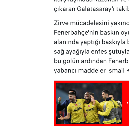
çıkaran Galatasaray’ı taki
Zirve mücadelesini yakınd
Fenerbahçe’nin baskın oyu
alanında yaptığı baskıyla
sağ ayağıyla enfes şutuyla
bu golün ardından Fenerb
yabancı maddeler İsmail Ka