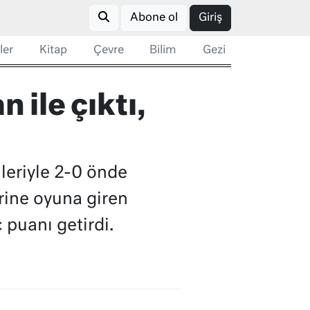
Abone ol
Giriş
ler
Kitap
Çevre
Bilim
Gezi
ile çıktı,
leriyle 2-0 önde
rine oyuna giren
 puanı getirdi.