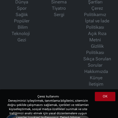
Dünya
Sinema
Şartları
Spor
Tiyatro
Çerez
Sağlık
Sergi
Politikamız
Popüler
İptal ve İade
Bilim
Politikası
Teknoloji
Açık Rıza
Gezi
Metni
Gizlilik
Politikası
Sıkça Sorulan
Sorular
Hakkımızda
Künye
İletişim
OK
Çerez kullanımı
Deneyiminizi iyileştirmek, tanımlama bilgilerini, sitemizin
İsmet Berkan Yazıları
doğru şekilde çalışmasını sağlamak, içerikleri ve reklamları
Ertuğrul Özkök Yazıları
kişiselleştirmek, sosyal medya özellikleri sunmak ve site
trafiğimizi analiz etmek için yasal düzenlemelere uygun
Haftalık Gazete
çerezler (cookies) kullanıyoruz. Detaylı bilgiye;