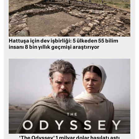
Hattuşa için dev işbirliği: 5 ülkeden 55 bilim
insanı 8 bin yıllık geçmişi araştırıyor
‘The Odyssey’ 1 milyar dolar hasılatı aştı