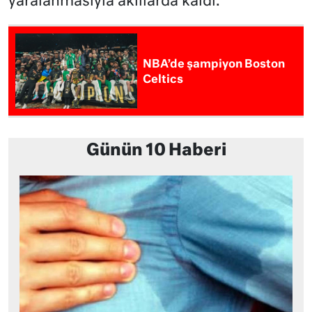
yaralanmasıyla akıllarda kaldı.
NBA’de şampiyon Boston
Celtics
Günün 10 Haberi