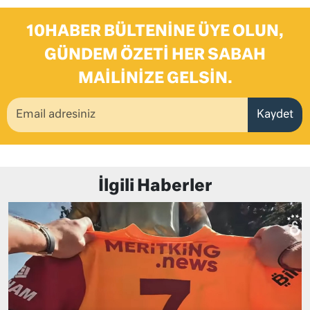
10HABER BÜLTENINE ÜYE OLUN,
GÜNDEM ÖZETI HER SABAH
MAILINIZE GELSIN.
Kaydet
İlgili Haberler