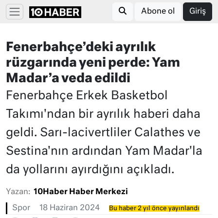
Abone ol
Giriş
Fenerbahçe’deki ayrılık
rüzgarında yeni perde: Yam
Madar’a veda edildi
Fenerbahçe Erkek Basketbol
Takımı'ndan bir ayrılık haberi daha
geldi. Sarı-lacivertliler Calathes ve
Sestina'nın ardından Yam Madar'la
da yollarını ayırdığını açıkladı.
Yazan:
10Haber Haber Merkezi
Spor
18 Haziran 2024
Bu haber 2 yıl önce yayınlandı