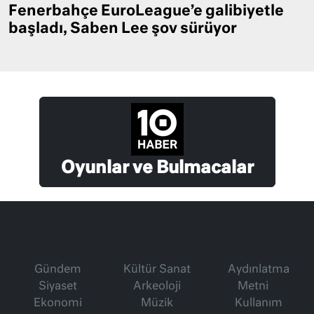
Fenerbahçe EuroLeague’e galibiyetle
başladı, Saben Lee şov sürüyor
Oyunlar ve Bulmacalar
Gündem
Kültür Sanat
Aydınlatma
Siyaset
Arkeoloji
Metni
Ekonomi
Müzik
Kullanım