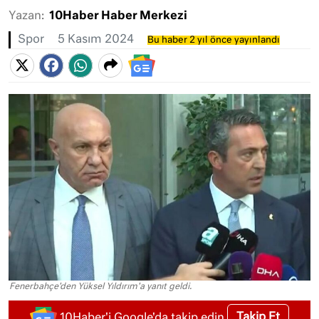
Yazan:
10Haber Haber Merkezi
Spor
5 Kasım 2024
Bu haber 2 yıl önce yayınlandı
Fenerbahçe'den Yüksel Yıldırım'a yanıt geldi.
Takip Et
10Haber'i Google'da takip edin