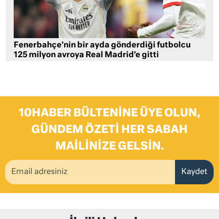
Fenerbahçe’nin bir ayda gönderdiği futbolcu
125 milyon avroya Real Madrid’e gitti
10HABER BÜLTENINE ÜYE OLUN,
GÜNDEM ÖZETI HER SABAH
MAILINIZE GELSIN.
Kaydet