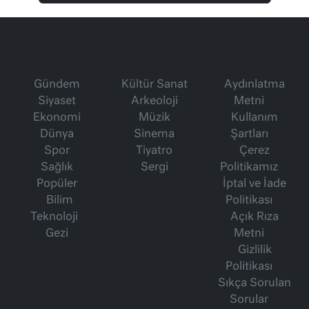
Gündem
Kültür Sanat
Aydınlatma
Siyaset
Arkeoloji
Metni
Ekonomi
Müzik
Kullanım
Dünya
Sinema
Şartları
Spor
Tiyatro
Çerez
Sağlık
Sergi
Politikamız
Popüler
İptal ve İade
Bilim
Politikası
Teknoloji
Açık Rıza
Gezi
Metni
Gizlilik
Politikası
Sıkça Sorulan
Sorular