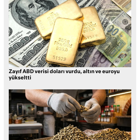
Zayıf ABD verisi doları vurdu, altın ve euroyu
yükseltti