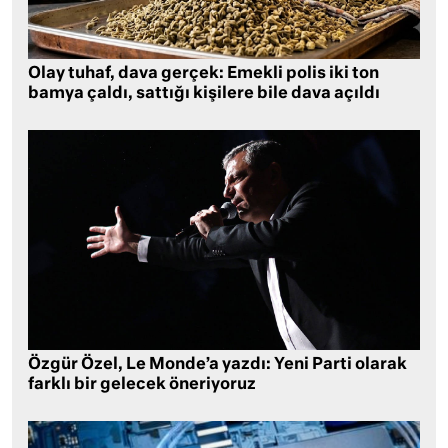
Olay tuhaf, dava gerçek: Emekli polis iki ton
bamya çaldı, sattığı kişilere bile dava açıldı
Özgür Özel, Le Monde’a yazdı: Yeni Parti olarak
farklı bir gelecek öneriyoruz