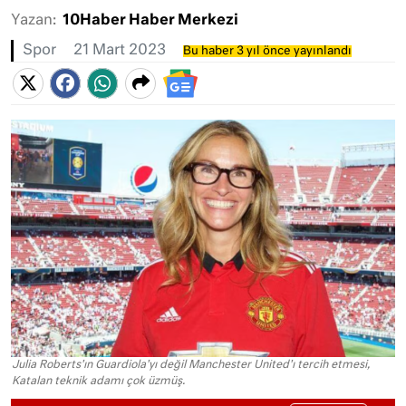
Yazan:
10Haber Haber Merkezi
Spor
21 Mart 2023
Bu haber 3 yıl önce yayınlandı
Julia Roberts'ın Guardiola'yı değil Manchester United'ı tercih etmesi,
Katalan teknik adamı çok üzmüş.