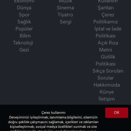
Ekonomi
Müzik
Kullanım
Dünya
Sinema
Şartları
Spor
Tiyatro
Çerez
Sağlık
Sergi
Politikamız
Popüler
İptal ve İade
Bilim
Politikası
Teknoloji
Açık Rıza
Gezi
Metni
Gizlilik
Politikası
Sıkça Sorulan
Sorular
Hakkımızda
Künye
İletişim
OK
Çerez kullanımı
Deneyiminizi iyileştirmek, tanımlama bilgilerini, sitemizin
İsmet Berkan Yazıları
doğru şekilde çalışmasını sağlamak, içerikleri ve reklamları
Ertuğrul Özkök Yazıları
kişiselleştirmek, sosyal medya özellikleri sunmak ve site