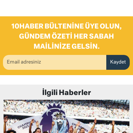
10HABER BÜLTENINE ÜYE OLUN,
GÜNDEM ÖZETI HER SABAH
MAILINIZE GELSIN.
Kaydet
İlgili Haberler