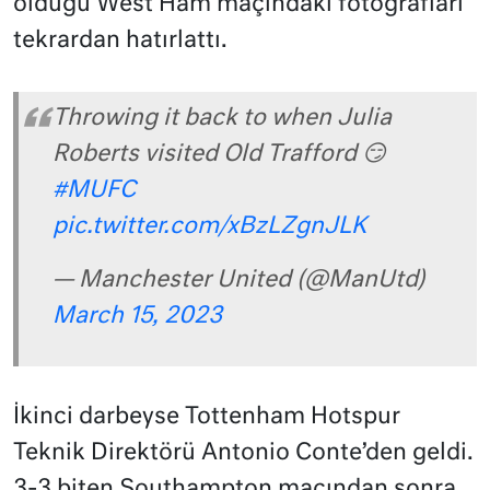
olduğu West Ham maçındaki fotoğrafları
tekrardan hatırlattı.
Throwing it back to when Julia
Roberts visited Old Trafford 😏
#MUFC
pic.twitter.com/xBzLZgnJLK
— Manchester United (@ManUtd)
March 15, 2023
İkinci darbeyse Tottenham Hotspur
Teknik Direktörü Antonio Conte’den geldi.
3-3 biten Southampton maçından sonra