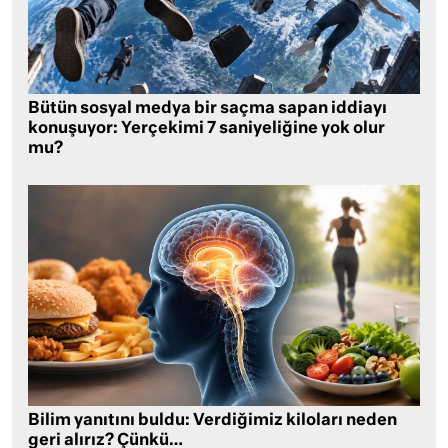
Bütün sosyal medya bir saçma sapan iddiayı
konuşuyor: Yerçekimi 7 saniyeliğine yok olur
mu?
Bilim yanıtını buldu: Verdiğimiz kiloları neden
geri alırız? Çünkü…