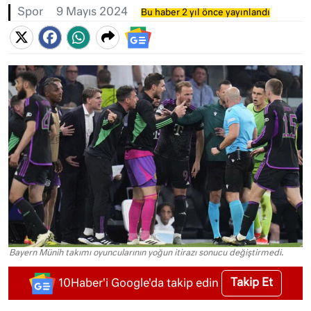
Spor
9 Mayıs 2024
Bu haber 2 yıl önce yayınlandı
Bayern Münih takımı oyuncularının yoğun itirazı sonucu değiştirmedi.
Takip Et
10Haber'i Google'da takip edin