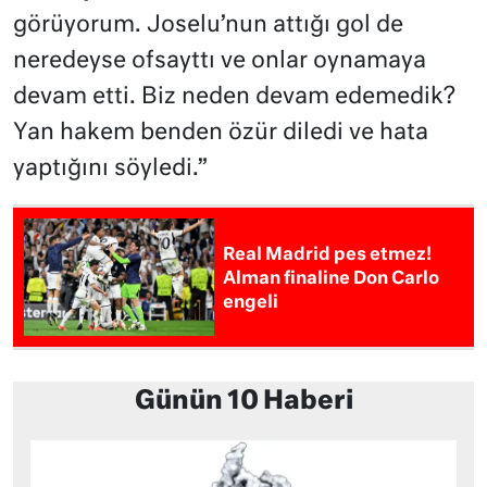
görüyorum. Joselu’nun attığı gol de
neredeyse ofsayttı ve onlar oynamaya
devam etti. Biz neden devam edemedik?
Yan hakem benden özür diledi ve hata
yaptığını söyledi.”
Real Madrid pes etmez!
Alman finaline Don Carlo
engeli
Günün 10 Haberi