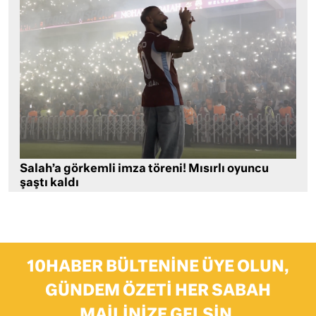
Salah’a görkemli imza töreni! Mısırlı oyuncu
şaştı kaldı
10HABER BÜLTENINE ÜYE OLUN,
GÜNDEM ÖZETI HER SABAH
MAILINIZE GELSIN.