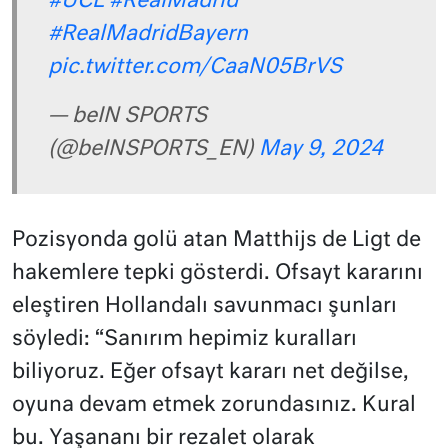
#UCL
#RealMadrid
#RealMadridBayern
pic.twitter.com/CaaN05BrVS
— beIN SPORTS
(@beINSPORTS_EN)
May 9, 2024
Pozisyonda golü atan Matthijs de Ligt de
hakemlere tepki gösterdi. Ofsayt kararını
eleştiren Hollandalı savunmacı şunları
söyledi: “Sanırım hepimiz kuralları
biliyoruz. Eğer ofsayt kararı net değilse,
oyuna devam etmek zorundasınız. Kural
bu. Yaşananı bir rezalet olarak