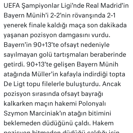
UEFA Şampiyonlar Ligi’nde Real Madrid’in
Bayern Münih’i 2-2’nin rövanşında 2-1
yenerek finale kaldığı maça son dakikada
yaşanan pozisyon damgasını vurdu.
Bayern’in 90+13’te ofsayt nedeniyle
sayılmayan golü tartışmaları beraberinde
getirdi. 90+13’te gelişen Bayern Münih
atağında Müller’in kafayla indirdiği topta
De Ligt topu filelerle buluşturdu. Ancak
pozisyon sırasında ofsayt bayrağı
kalkarken maçın hakemi Polonyalı
Szymon Marciniak’ın atağın bitimini
beklemeden düdüğünü çaldı. Hakem