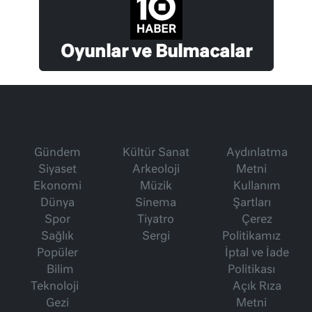
Oyunlar ve Bulmacalar
Gündem
Kültür Sanat
Aydınlatma
Siyaset
Arkeoloji
Metni
Ekonomi
Müzik
Kullanım
Dünya
Sinema
Şartları
Spor
Tiyatro
Çerez
Sağlık
Sergi
Politikamız
Popüler
İptal ve İade
Bilim
Politikası
Teknoloji
Açık Rıza
Gezi
Metni