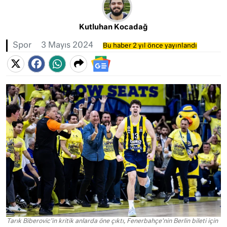
Kutluhan Kocadağ
Spor
3 Mayıs 2024
Bu haber 2 yıl önce yayınlandı
Tarık Biberovic'in kritik anlarda öne çıktı, Fenerbahçe'nin Berlin bileti için