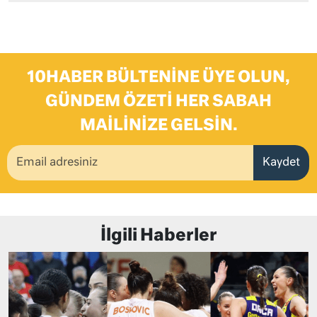
10HABER BÜLTENINE ÜYE OLUN,
GÜNDEM ÖZETI HER SABAH
MAILINIZE GELSIN.
Kaydet
İlgili Haberler