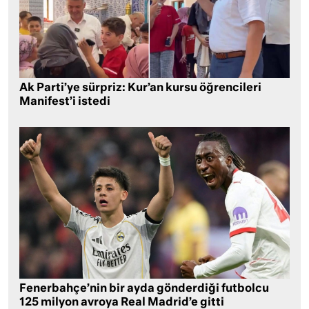
Ak Parti’ye sürpriz: Kur’an kursu öğrencileri
Manifest’i istedi
Fenerbahçe’nin bir ayda gönderdiği futbolcu
125 milyon avroya Real Madrid’e gitti