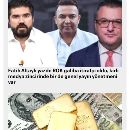
Fatih Altaylı yazdı: ROK galiba itirafçı oldu, kirli
medya zincirinde bir de genel yayın yönetmeni
var