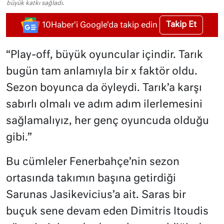
büyük katkı sağladı.
Takip Et
10Haber'i Google'da takip edin
“Play-off, büyük oyuncular içindir. Tarık
bugün tam anlamıyla bir x faktör oldu.
Sezon boyunca da öyleydi. Tarık’a karşı
sabırlı olmalı ve adım adım ilerlemesini
sağlamalıyız, her genç oyuncuda olduğu
gibi.”
Bu cümleler Fenerbahçe’nin sezon
ortasında takımın başına getirdiği
Sarunas Jasikevicius’a ait. Saras bir
buçuk sene devam eden Dimitris Itoudis