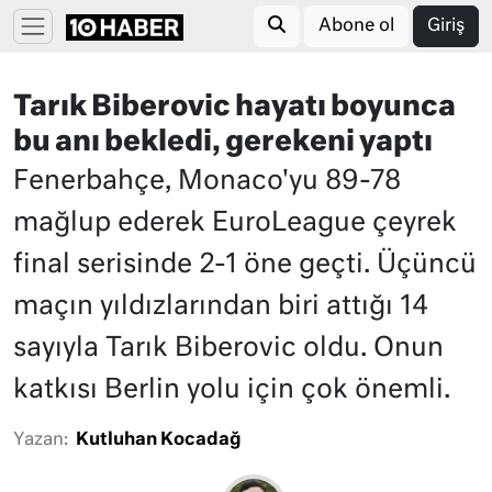
Abone ol
Giriş
Tarık Biberovic hayatı boyunca
bu anı bekledi, gerekeni yaptı
Fenerbahçe, Monaco'yu 89-78
mağlup ederek EuroLeague çeyrek
final serisinde 2-1 öne geçti. Üçüncü
maçın yıldızlarından biri attığı 14
sayıyla Tarık Biberovic oldu. Onun
katkısı Berlin yolu için çok önemli.
Yazan:
Kutluhan Kocadağ