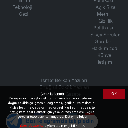
Bilim
Politikası
Teknoloji
Açık Rıza
Gezi
Metni
Gizlilik
Politikası
Sıkça Sorulan
Sorular
Hakkımızda
Künye
İletişim
İsmet Berkan Yazıları
Ertuğrul Özkök Yazıları
OK
Çerez kullanımı
Haftalık Gazete
Deneyiminizi iyileştirmek, tanımlama bilgilerini, sitemizin
doğru şekilde çalışmasını sağlamak, içerikleri ve reklamları
kişiselleştirmek, sosyal medya özellikleri sunmak ve site
trafiğimizi analiz etmek için yasal düzenlemelere uygun
çerezler (cookies) kullanıyoruz. Detaylı bilgiye;
Bizi Telegram'da takip edin
Çerez Politikası
sayfamızdan erişebilirsiniz.