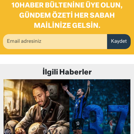
10HABER BÜLTENINE ÜYE OLUN,
GÜNDEM ÖZETI HER SABAH
MAILINIZE GELSIN.
Kaydet
İlgili Haberler