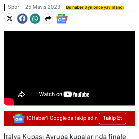
Spor
25 Mayıs 2023
Bu haber 3 yıl önce yayınlandı
Takip Et
10Haber'i Google'da takip edin
İtalya Kupası Avrupa kupalarında finale