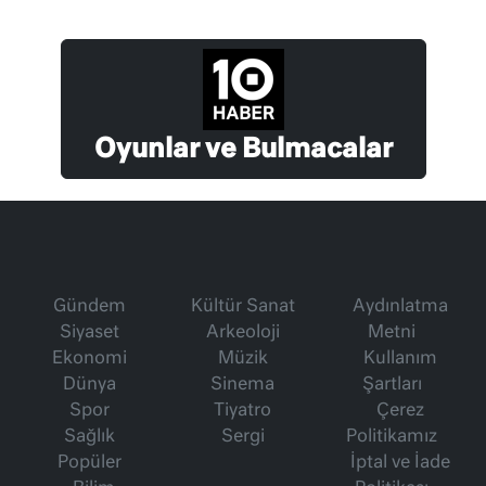
Oyunlar ve Bulmacalar
Gündem
Kültür Sanat
Aydınlatma
Siyaset
Arkeoloji
Metni
Ekonomi
Müzik
Kullanım
Dünya
Sinema
Şartları
Spor
Tiyatro
Çerez
Sağlık
Sergi
Politikamız
Popüler
İptal ve İade