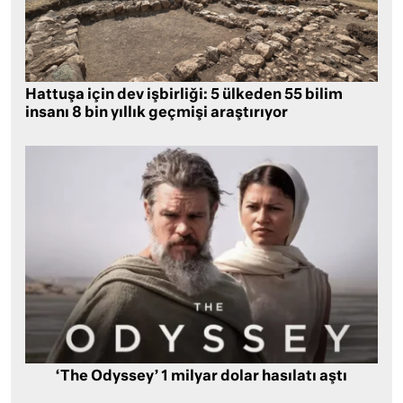
Hattuşa için dev işbirliği: 5 ülkeden 55 bilim
insanı 8 bin yıllık geçmişi araştırıyor
‘The Odyssey’ 1 milyar dolar hasılatı aştı