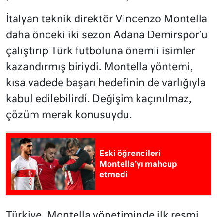
İtalyan teknik direktör Vincenzo Montella
daha önceki iki sezon Adana Demirspor’u
çalıştırıp Türk futboluna önemli isimler
kazandırmış biriydi. Montella yöntemi,
kısa vadede başarı hedefinin de varlığıyla
kabul edilebilirdi. Değişim kaçınılmaz,
çözüm merak konusuydu.
Eski öğrencileri
Montella’yı mahcup
etmedi
Türkiye, Montella yönetiminde ilk resmi