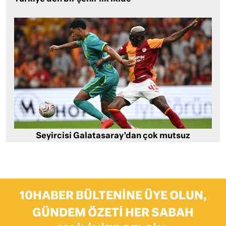
Seyircisi Galatasaray’dan çok mutsuz
10HABER BÜLTENINE ÜYE OLUN,
GÜNDEM ÖZETI HER SABAH