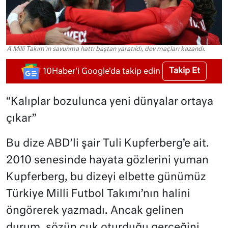
A Milli Takım'ın savunma hattı baştan yaratıldı, dev maçları kazandı.
Takip Et
10Haber'i Google'da takip edin
“Kalıplar bozulunca yeni dünyalar ortaya
çıkar”
Bu dize ABD’li şair Tuli Kupferberg’e ait.
2010 senesinde hayata gözlerini yuman
Kupferberg, bu dizeyi elbette günümüz
Türkiye Milli Futbol Takımı’nın halini
öngörerek yazmadı. Ancak gelinen
durum, sözün cuk oturduğu gerçeğini