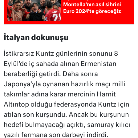
Montella’nın asıl sihrini
Euro 2024’te göreceğiz
İtalyan dokunuşu
İstikrarsız Kuntz günlerinin sonunu 8
Eylül’de iç sahada alınan Ermenistan
beraberliği getirdi. Daha sonra
Japonya’yla oynanan hazırlık maçı milli
takımlar adına karar mercinin Hamit
Altıntop olduğu federasyonda Kuntz için
atılan son kurşundu. Ancak bu kurşunun
hedefi bulmayacağı açıktı, samuray kılıcı
yazılı fermana son darbeyi indirdi.