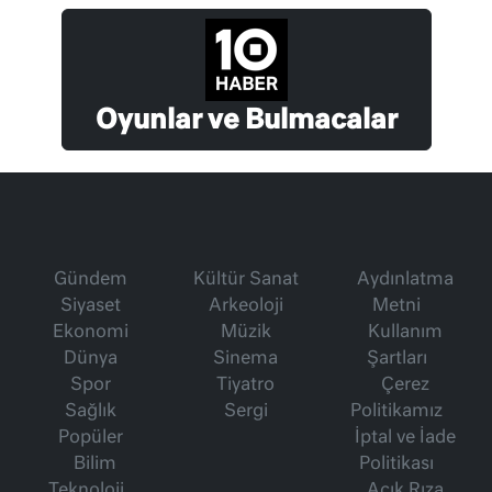
Oyunlar ve Bulmacalar
Gündem
Kültür Sanat
Aydınlatma
Siyaset
Arkeoloji
Metni
Ekonomi
Müzik
Kullanım
Dünya
Sinema
Şartları
Spor
Tiyatro
Çerez
Sağlık
Sergi
Politikamız
Popüler
İptal ve İade
Bilim
Politikası
Teknoloji
Açık Rıza