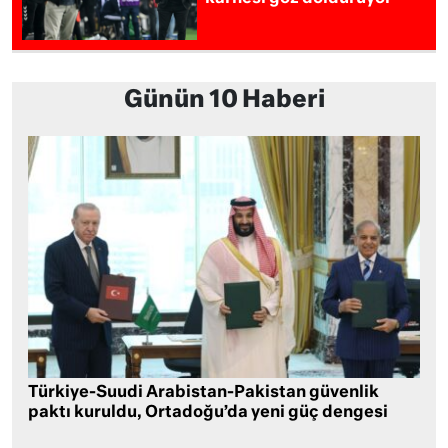
Günün 10 Haberi
Türkiye-Suudi Arabistan-Pakistan güvenlik
paktı kuruldu, Ortadoğu’da yeni güç dengesi