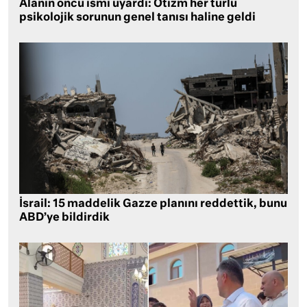
Alanın öncü ismi uyardı: Otizm her türlü
psikolojik sorunun genel tanısı haline geldi
İsrail: 15 maddelik Gazze planını reddettik, bunu
ABD’ye bildirdik