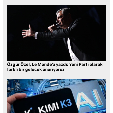
Özgür Özel, Le Monde’a yazdı: Yeni Parti olarak
farklı bir gelecek öneriyoruz