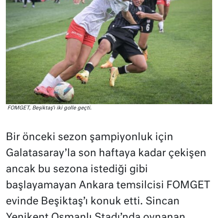
FOMGET, Beşiktaş’ı iki golle geçti.
Bir önceki sezon şampiyonluk için
Galatasaray’la son haftaya kadar çekişen
ancak bu sezona istediği gibi
başlayamayan Ankara temsilcisi FOMGET
evinde Beşiktaş’ı konuk etti. Sincan
Yenikent Osmanlı Stadı’nda oynanan