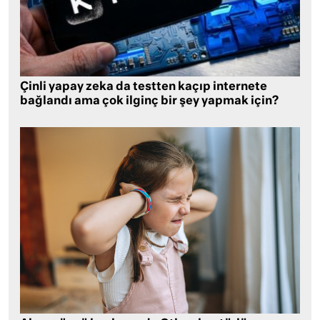
Çinli yapay zeka da testten kaçıp internete
bağlandı ama çok ilginç bir şey yapmak için?