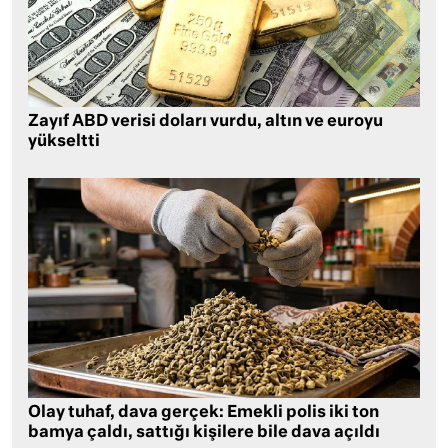
Zayıf ABD verisi doları vurdu, altın ve euroyu
yükseltti
Olay tuhaf, dava gerçek: Emekli polis iki ton
bamya çaldı, sattığı kişilere bile dava açıldı