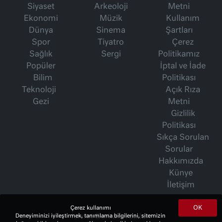
Siyaset
Arkeoloji
Metni
Ekonomi
Müzik
Kullanım
Dünya
Sinema
Şartları
Spor
Tiyatro
Çerez
Sağlık
Sergi
Politikamız
Popüler
İptal ve İade
Bilim
Politikası
Teknoloji
Açık Rıza
Gezi
Metni
Gizlilik
Politikası
Sıkça Sorulan
Sorular
Hakkımızda
Künye
İletişim
OK
Çerez kullanımı
İsmet Berkan Yazıları
Deneyiminizi iyileştirmek, tanımlama bilgilerini, sitemizin