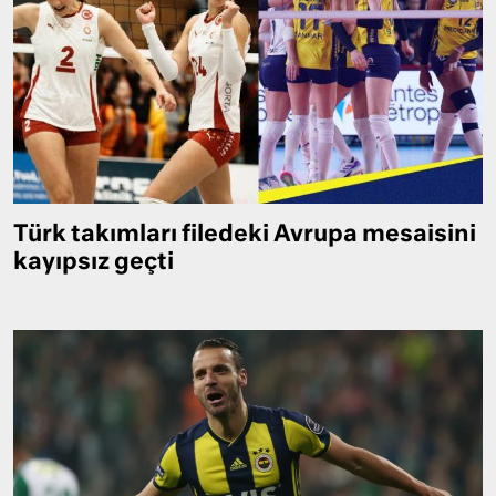
Türk takımları filedeki Avrupa mesaisini
kayıpsız geçti