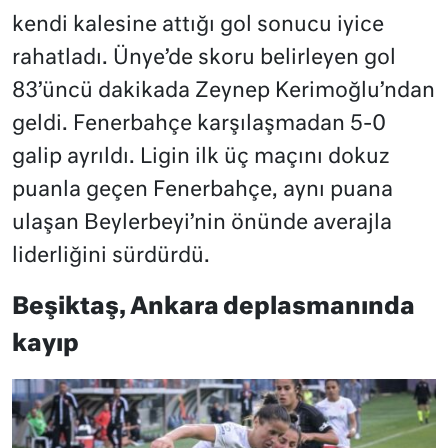
kendi kalesine attığı gol sonucu iyice
rahatladı. Ünye’de skoru belirleyen gol
83’üncü dakikada Zeynep Kerimoğlu’ndan
geldi. Fenerbahçe karşılaşmadan 5-0
galip ayrıldı. Ligin ilk üç maçını dokuz
puanla geçen Fenerbahçe, aynı puana
ulaşan Beylerbeyi’nin önünde averajla
liderliğini sürdürdü.
Beşiktaş, Ankara deplasmanında
kayıp