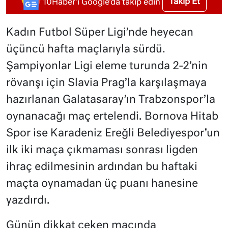
Takip Et
10Haber'i Google'da takip edin
Kadın Futbol Süper Ligi’nde heyecan
üçüncü hafta maçlarıyla sürdü.
Şampiyonlar Ligi eleme turunda 2-2’nin
rövanşı için Slavia Prag’la karşılaşmaya
hazırlanan Galatasaray’ın Trabzonspor’la
oynanacağı maç ertelendi. Bornova Hitab
Spor ise Karadeniz Ereğli Belediyespor’un
ilk iki maça çıkmaması sonrası ligden
ihraç edilmesinin ardından bu haftaki
maçta oynamadan üç puanı hanesine
yazdırdı.
Günün dikkat çeken maçında