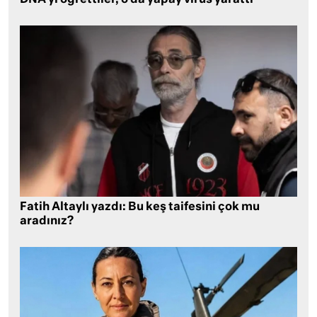
Fatih Altaylı yazdı: Bu keş taifesini çok mu
aradınız?