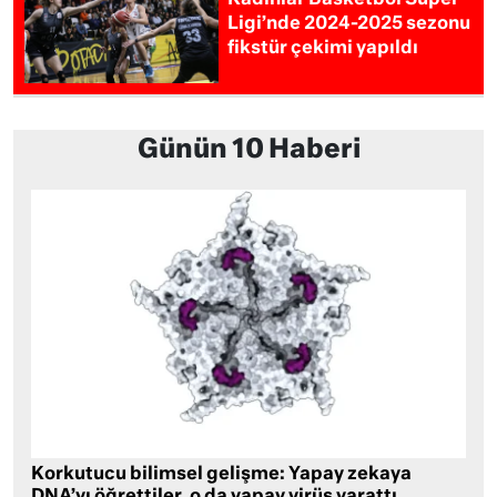
Kadınlar Basketbol Süper
Ligi’nde 2024-2025 sezonu
fikstür çekimi yapıldı
Günün 10 Haberi
Korkutucu bilimsel gelişme: Yapay zekaya
DNA’yı öğrettiler, o da yapay virüs yarattı