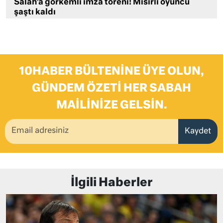
Salah’a görkemli imza töreni! Mısırlı oyuncu
şaştı kaldı
10HABER BÜLTENINE ÜYE OLUN,
GÜNDEM ÖZETI HER SABAH
MAILINIZE GELSIN.
Kaydet
İlgili Haberler