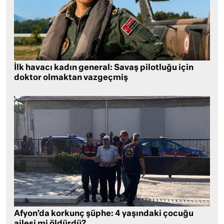
İlk havacı kadın general: Savaş pilotluğu için
doktor olmaktan vazgeçmiş
Afyon’da korkunç şüphe: 4 yaşındaki çocuğu
ailesi mi öldürdü?