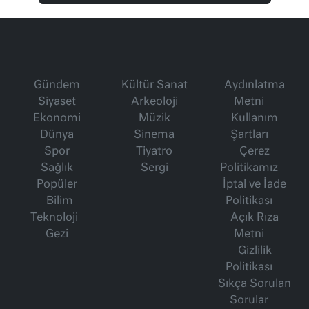
Gündem
Kültür Sanat
Aydınlatma
Siyaset
Arkeoloji
Metni
Ekonomi
Müzik
Kullanım
Dünya
Sinema
Şartları
Spor
Tiyatro
Çerez
Sağlık
Sergi
Politikamız
Popüler
İptal ve İade
Bilim
Politikası
Teknoloji
Açık Rıza
Gezi
Metni
Gizlilik
Politikası
Sıkça Sorulan
Sorular