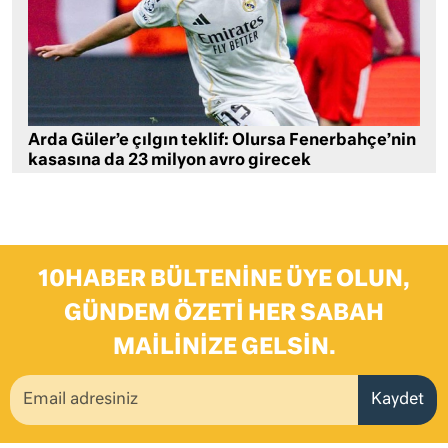
Arda Güler’e çılgın teklif: Olursa Fenerbahçe’nin
kasasına da 23 milyon avro girecek
10HABER BÜLTENINE ÜYE OLUN,
GÜNDEM ÖZETI HER SABAH
MAILINIZE GELSIN.
Kaydet