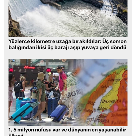
Yüzlerce kilometre uzağa bırakıldılar: Üç somon
balığından ikisi üç barajı aşıp yuvaya geri döndü
1, 5 milyon nüfusu var ve dünyanın en yaşanabilir