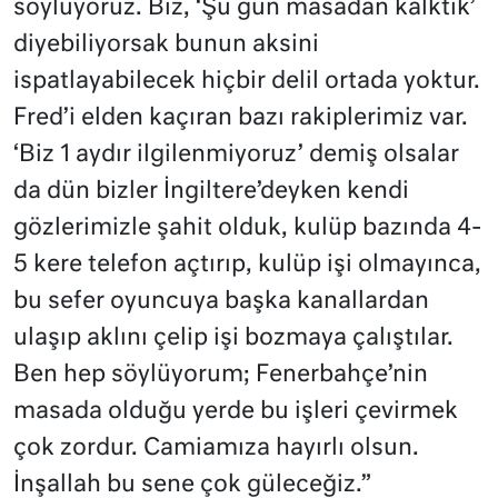
söylüyoruz. Biz, ‘Şu gün masadan kalktık’
diyebiliyorsak bunun aksini
ispatlayabilecek hiçbir delil ortada yoktur.
Fred’i elden kaçıran bazı rakiplerimiz var.
‘Biz 1 aydır ilgilenmiyoruz’ demiş olsalar
da dün bizler İngiltere’deyken kendi
gözlerimizle şahit olduk, kulüp bazında 4-
5 kere telefon açtırıp, kulüp işi olmayınca,
bu sefer oyuncuya başka kanallardan
ulaşıp aklını çelip işi bozmaya çalıştılar.
Ben hep söylüyorum; Fenerbahçe’nin
masada olduğu yerde bu işleri çevirmek
çok zordur. Camiamıza hayırlı olsun.
İnşallah bu sene çok güleceğiz.”