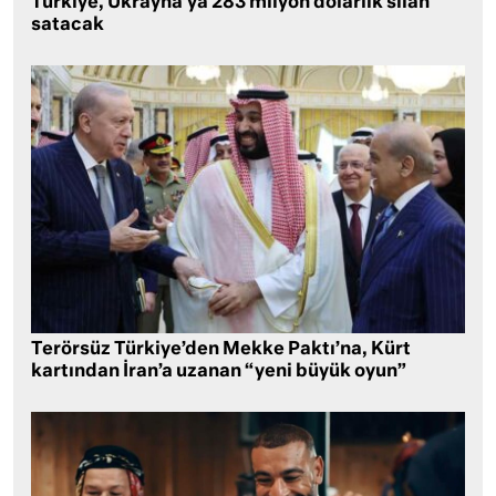
Türkiye, Ukrayna’ya 283 milyon dolarlık silah
satacak
Terörsüz Türkiye’den Mekke Paktı’na, Kürt
kartından İran’a uzanan “yeni büyük oyun”