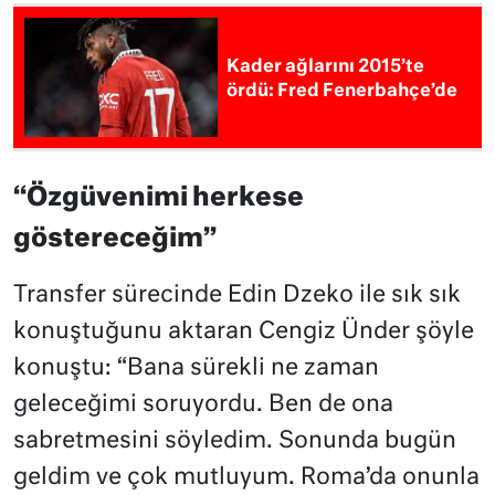
Kader ağlarını 2015’te
ördü: Fred Fenerbahçe’de
“Özgüvenimi herkese
göstereceğim”
Transfer sürecinde Edin Dzeko ile sık sık
konuştuğunu aktaran Cengiz Ünder şöyle
konuştu: “Bana sürekli ne zaman
geleceğimi soruyordu. Ben de ona
sabretmesini söyledim. Sonunda bugün
geldim ve çok mutluyum. Roma’da onunla