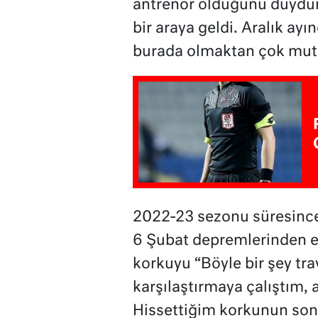
antrenör olduğunu duydum
bir araya geldi. Aralık ay
burada olmaktan çok mut
2022-23 sezonu süresince
6 Şubat depremlerinden et
korkuyu “Böyle bir şey trav
karşılaştırmaya çalıştım, 
Hissettiğim korkunun son