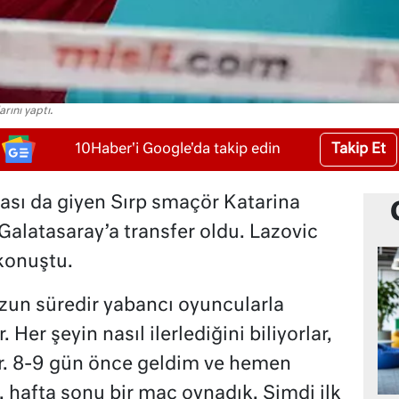
rını yaptı.
Takip Et
10Haber'i Google'da takip edin
sı da giyen Sırp smaçör Katarina
Galatasaray’a transfer oldu. Lazovic
 konuştu.
zun süredir yabancı oyuncularla
. Her şeyin nasıl ilerlediğini biliyorlar,
r. 8-9 gün önce geldim ve hemen
 hafta sonu bir maç oynadık. Şimdi ilk