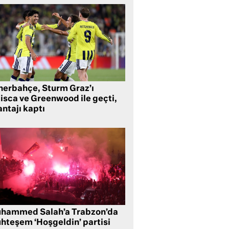
nerbahçe, Sturm Graz’ı
lisca ve Greenwood ile geçti,
ntajı kaptı
hammed Salah’a Trabzon’da
hteşem ‘Hoşgeldin’ partisi