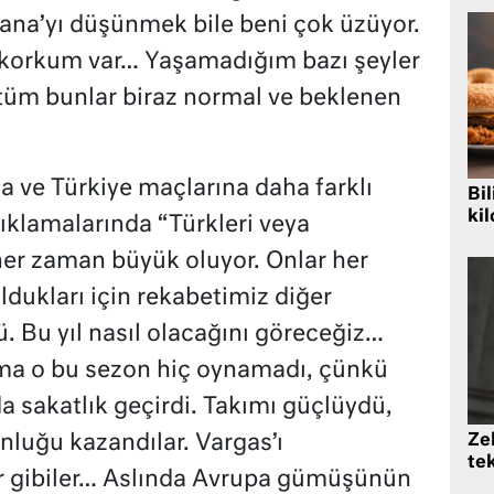
a’yı düşünmek bile beni çok üzüyor.
korkum var… Yaşamadığım bazı şeyler
, tüm bunlar biraz normal ve beklenen
ya ve Türkiye maçlarına daha farklı
Bil
kil
açıklamalarında “Türkleri veya
her zaman büyük oluyor. Onlar her
ldukları için rekabetimiz diğer
. Bu yıl nasıl olacağını göreceğiz…
 ama o bu sezon hiç oynamadı, çünkü
a sakatlık geçirdi. Takımı güçlüydü,
Zek
luğu kazandılar. Vargas’ı
te
yor gibiler… Aslında Avrupa gümüşünün