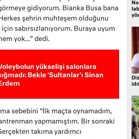
No
a görmeye gidiyorum. Bianka Busa bana
lab
yö
. Herkes şehrin muhteşem olduğunu
k için sabırsızlanıyorum. Buraya uyum
hem yok…” dedi.
Voleybolun yükselişi salonlara
sığmadı: Bekle ‘Sultanlar’ı Sinan
Diz
Erdem
idd
ama sebebini “İlk maçta oynamadım,
 antrenman yapmamıştım. Bir sonraki
 Gerçekten takıma yardımcı