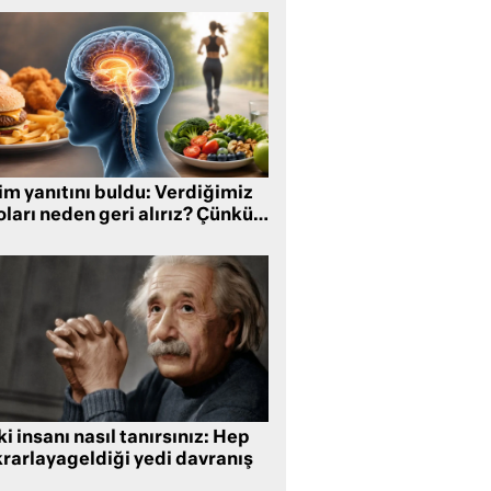
im yanıtını buldu: Verdiğimiz
oları neden geri alırız? Çünkü…
i insanı nasıl tanırsınız: Hep
krarlayageldiği yedi davranış