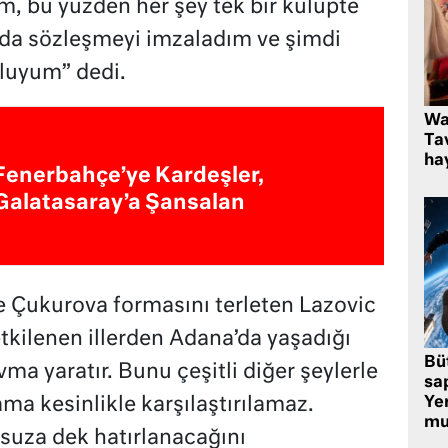
, bu yüzden her şey tek bir kulüpte
ında sözleşmeyi imzaladım ve şimdi
luyum” dedi.
Wa
Ta
hay
Fenerbahçe’ye Kardeşler,
Galatasaray’a Şansalan
 Çukurova formasını terleten Lazovic
kilenen illerden Adana’da yaşadığı
Bü
ma yaratır. Bunu çeşitli diğer şeylerle
sa
Yer
ama kesinlikle karşılaştırılamaz.
mu
suza dek hatırlanacağını