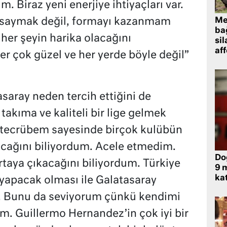
 Biraz yeni enerjiye ihtiyaçları var.
arsaymak değil, formayı kazanmam
Me
bağ
her şeyin harika olacağını
sil
af
er çok güzel ve her yerde böyle değil”
saray neden tercih ettiğini de
r takıma ve kaliteli bir lige gelmek
tecrübem sayesinde birçok kulübün
cağını biliyordum. Acele etmedim.
Do
rtaya çıkacağını biliyordum. Türkiye
9 m
kat
 yapacak olması ile Galatasaray
ti. Bunu da seviyorum çünkü kendimi
m. Guillermo Hernandez’in çok iyi bir