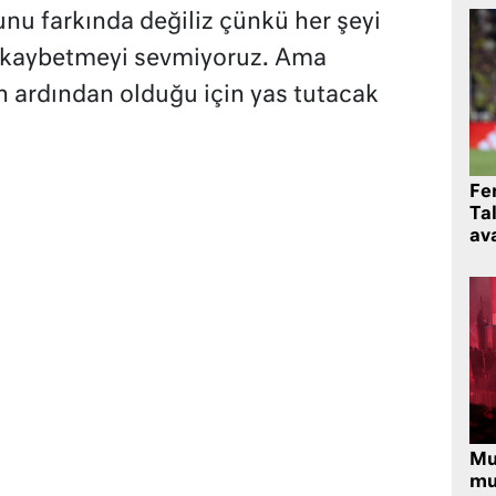
unu farkında değiliz çünkü her şeyi
ç kaybetmeyi sevmiyoruz. Ama
 ardından olduğu için yas tutacak
Fe
Ta
ava
Mu
mu