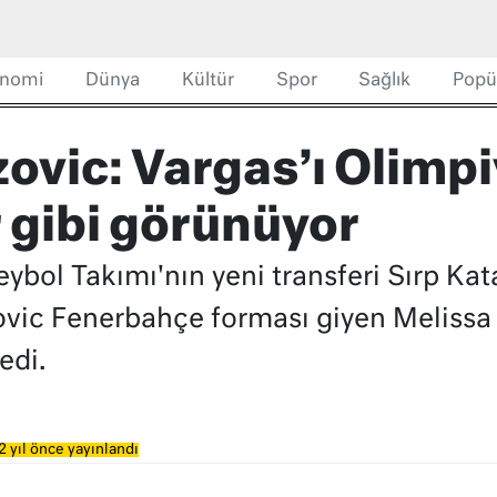
nomi
Dünya
Kültür
Spor
Sağlık
Popü
ovic: Vargas’ı Olimpiy
r gibi görünüyor
ybol Takımı'nın yeni transferi Sırp Kat
ovic Fenerbahçe forması giyen Melissa 
edi.
2 yıl önce yayınlandı