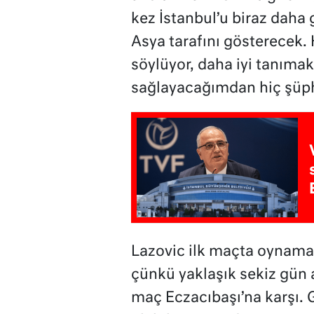
kez İstanbul’u biraz dah
Asya tarafını gösterecek
söylüyor, daha iyi tanıma
sağlayacağımdan hiç şüp
Lazovic ilk maçta oynam
çünkü yaklaşık sekiz gün
maç Eczacıbaşı’na karşı.