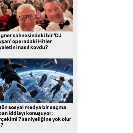
gner sahnesindeki bir ‘DJ
vşan’ operadaki Hitler
aletini nasıl kovdu?
tün sosyal medya bir saçma
pan iddiayı konuşuyor:
çekimi 7 saniyeliğine yok olur
?