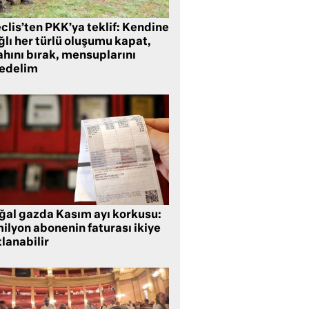
clis’ten PKK’ya teklif: Kendine
lı her türlü oluşumu kapat,
ahını bırak, mensuplarını
fedelim
ğal gazda Kasım ayı korkusu:
ilyon abonenin faturası ikiye
lanabilir