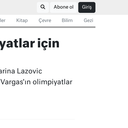
Abone ol
Giriş
ler
Kitap
Çevre
Bilim
Gezi
atlar için
arina Lazovic
Vargas'ın olimpiyatlar