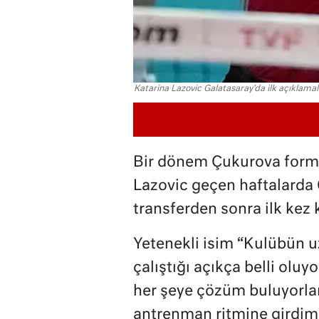
Katarina Lazovic Galatasaray'da ilk açıklamala
Bir dönem Çukurova forma
Lazovic geçen haftalarda 
transferden sonra ilk kez
Yetenekli isim “Kulübün u
çalıştığı açıkça belli oluyor
her şeye çözüm buluyorla
antrenman ritmine girdim,