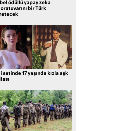
bel ödüllü yapay zeka
oratuvarını bir Türk
netecek
i setinde 17 yaşında kızla aşk
iası