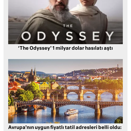
‘The Odyssey’ 1 milyar dolar hasılatı aştı
Avrupa’nın uygun fiyatlı tatil adresleri belli oldu: