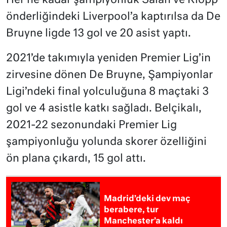
Her ne kadar şampiyonluk Salah ve Klopp
önderliğindeki Liverpool’a kaptırılsa da De
Bruyne ligde 13 gol ve 20 asist yaptı.
2021’de takımıyla yeniden Premier Lig’in
zirvesine dönen De Bruyne, Şampiyonlar
Ligi’ndeki final yolculuğuna 8 maçtaki 3
gol ve 4 asistle katkı sağladı. Belçikalı,
2021-22 sezonundaki Premier Lig
şampiyonluğu yolunda skorer özelliğini
ön plana çıkardı, 15 gol attı.
Madrid’deki dev maç
berabere, tur
Manchester’a kaldı