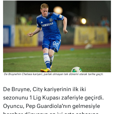
De Bruyne’nin Chelsea kariyeri, parlak olmayan tek dönemi olarak tarihe geçti.
De Bruyne, City kariyerinin ilk iki
sezonunu 1 Lig Kupası zaferiyle geçirdi.
Oyuncu, Pep Guardiola’nın gelmesiyle