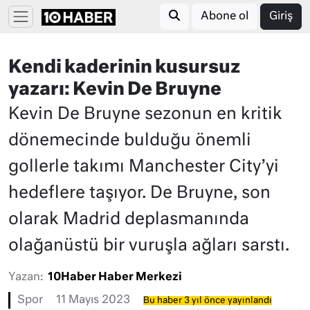
Abone ol
Giriş
Kendi kaderinin kusursuz
yazarı: Kevin De Bruyne
Kevin De Bruyne sezonun en kritik
dönemecinde bulduğu önemli
gollerle takımı Manchester City’yi
hedeflere taşıyor. De Bruyne, son
olarak Madrid deplasmanında
olağanüstü bir vuruşla ağları sarstı.
Yazan:
10Haber Haber Merkezi
Spor
11 Mayıs 2023
Bu haber 3 yıl önce yayınlandı