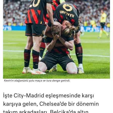
Kevin’ın olağanüstü şutu maça ve tura denge getirdi.
İşte City-Madrid eşleşmesinde karşı
karşıya gelen, Chelsea’de bir dönemin
takım arkadaşları, Belçika’da altın