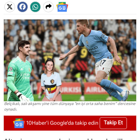
Belçikalı, salı akşamı yine tüm dünyaya "en iyi orta saha benim" dercesine
oynadı.
Takip Et
10Haber'i Google'da takip edin