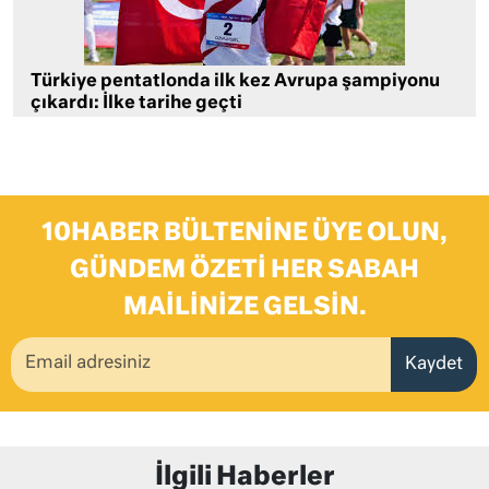
Türkiye pentatlonda ilk kez Avrupa şampiyonu
çıkardı: İlke tarihe geçti
10HABER BÜLTENINE ÜYE OLUN,
GÜNDEM ÖZETI HER SABAH
MAILINIZE GELSIN.
Kaydet
İlgili Haberler