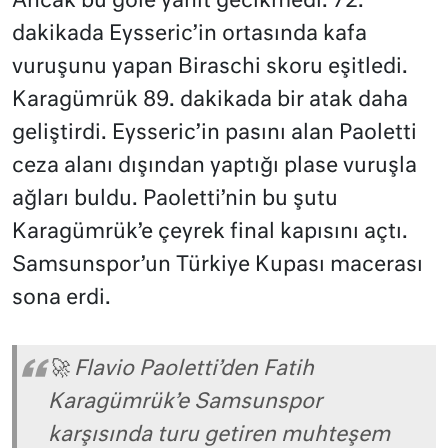
Ancak bu gole yanıt gecikmedi. 72.
dakikada Eysseric’in ortasında kafa
vuruşunu yapan Biraschi skoru eşitledi.
Karagümrük 89. dakikada bir atak daha
geliştirdi. Eysseric’in pasını alan Paoletti
ceza alanı dışından yaptığı plase vuruşla
ağları buldu. Paoletti’nin bu şutu
Karagümrük’e çeyrek final kapısını açtı.
Samsunspor’un Türkiye Kupası macerası
sona erdi.
🚀 Flavio Paoletti’den Fatih
Karagümrük’e Samsunspor
karşısında turu getiren muhteşem