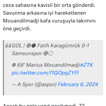
ceza sahasına kavisli bir orta gönderdi.
Savunma arkasına iyi hareketlenen
Mouandilmadji kafa vuruşuyla takımını
öne geçirdi.
GOL | 🔴⚫ Fatih Karagümrük 0-1
Samsunspor 🔴⚪
⚽ 68′ Marius Mouandilmadji
#ZTK
pic.twitter.com/f1QOpqZYFI
— A Spor (@aspor)
February 6, 2024