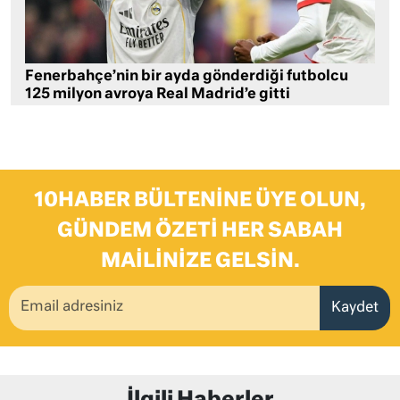
Fenerbahçe’nin bir ayda gönderdiği futbolcu
125 milyon avroya Real Madrid’e gitti
10HABER BÜLTENINE ÜYE OLUN,
GÜNDEM ÖZETI HER SABAH
MAILINIZE GELSIN.
Kaydet