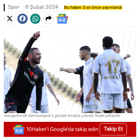
Spor
6 Şubat 2024
Bu haber 3 yıl önce yayınlandı
Karagümrük Samsunspor'u geride bırakıp çeyrek finale yükseldi.
Takip Et
10Haber'i Google'da takip edin