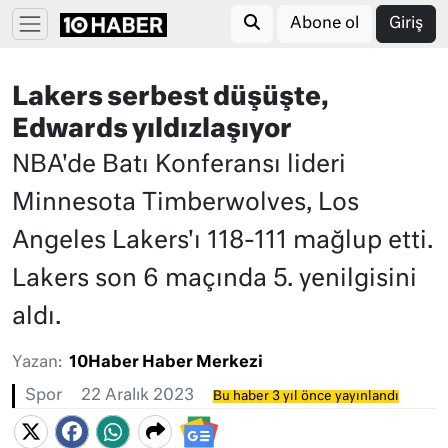
Abone ol
Giriş
Lakers serbest düşüşte,
Edwards yıldızlaşıyor
NBA'de Batı Konferansı lideri
Minnesota Timberwolves, Los
Angeles Lakers'ı 118-111 mağlup etti.
Lakers son 6 maçında 5. yenilgisini
aldı.
Yazan:
10Haber Haber Merkezi
Spor
22 Aralık 2023
Bu haber 3 yıl önce yayınlandı