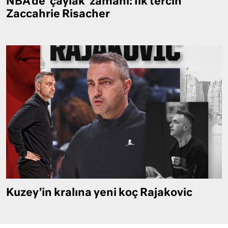
NBA’de ‘çaylak’ zamanı: İlk tercih
Zaccahrie Risacher
Kuzey’in kralına yeni koç Rajakovic