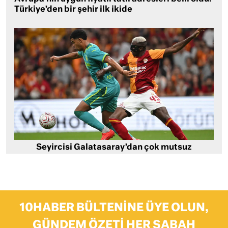
Türkiye’den bir şehir ilk ikide
Seyircisi Galatasaray’dan çok mutsuz
10HABER BÜLTENINE ÜYE OLUN,
GÜNDEM ÖZETI HER SABAH