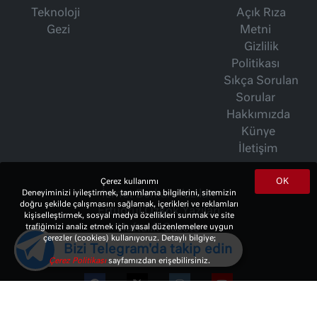
Teknoloji
Açık Rıza
Gezi
Metni
Gizlilik
Politikası
Sıkça Sorulan
Sorular
Hakkımızda
Künye
İletişim
OK
Çerez kullanımı
İsmet Berkan Yazıları
Deneyiminizi iyileştirmek, tanımlama bilgilerini, sitemizin
doğru şekilde çalışmasını sağlamak, içerikleri ve reklamları
Ertuğrul Özkök Yazıları
kişiselleştirmek, sosyal medya özellikleri sunmak ve site
Haftalık Gazete
trafiğimizi analiz etmek için yasal düzenlemelere uygun
çerezler (cookies) kullanıyoruz. Detaylı bilgiye;
Bizi Telegram'da takip edin
Çerez Politikası
sayfamızdan erişebilirsiniz.
© 2023 Copyright:
10Haber