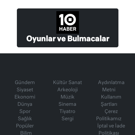
Oyunlar ve Bulmacalar
Gündem
Kültür Sanat
Aydınlatma
Siyaset
Arkeoloji
Metni
Ekonomi
Müzik
Kullanım
Dünya
Sinema
Şartları
Spor
Tiyatro
Çerez
Sağlık
Sergi
Politikamız
Popüler
İptal ve İade
Bilim
Politikası