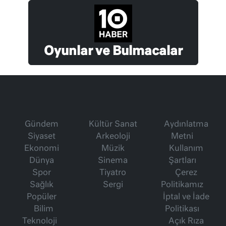
Oyunlar ve Bulmacalar
Gündem
Kültür Sanat
Aydınlatma
Siyaset
Arkeoloji
Metni
Ekonomi
Müzik
Kullanım
Dünya
Sinema
Şartları
Spor
Tiyatro
Çerez
Sağlık
Sergi
Politikamız
Popüler
İptal ve İade
Bilim
Politikası
Teknoloji
Açık Rıza