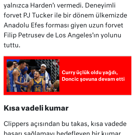
yalnızca Harden’ı vermedi. Deneyimli
forvet PJ Tucker ile bir dönem ülkemizde
Anadolu Efes forması giyen uzun forvet
Filip Petrusev de Los Angeles’ın yolunu
tuttu.
Curry üçlük oldu yağdı,
Doncic şovuna devam etti
Kısa vadeli kumar
Clippers açısından bu takas, kısa vadede
başarı sağlamayı hedefleyen bir kumar