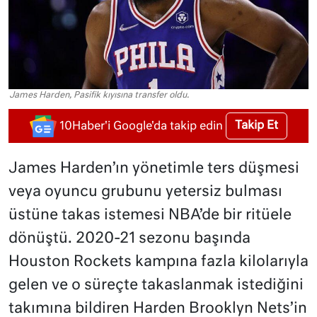
James Harden, Pasifik kıyısına transfer oldu.
Takip Et
10Haber'i Google'da takip edin
James Harden’ın yönetimle ters düşmesi
veya oyuncu grubunu yetersiz bulması
üstüne takas istemesi NBA’de bir ritüele
dönüştü. 2020-21 sezonu başında
Houston Rockets kampına fazla kilolarıyla
gelen ve o süreçte takaslanmak istediğini
takımına bildiren Harden Brooklyn Nets’in