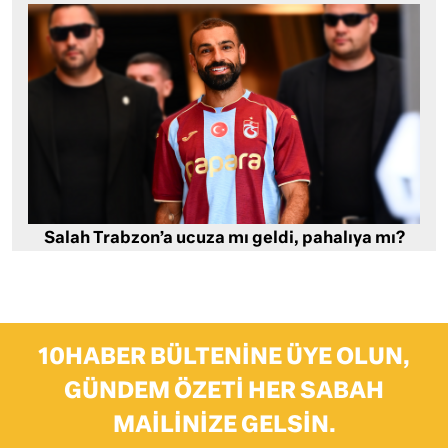
Salah Trabzon’a ucuza mı geldi, pahalıya mı?
10HABER BÜLTENINE ÜYE OLUN,
GÜNDEM ÖZETI HER SABAH
MAILINIZE GELSIN.