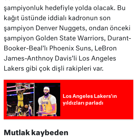
şampiyonluk hedefiyle yolda olacak. Bu
kağıt üstünde iddialı kadronun son
şampiyon Denver Nuggets, ondan önceki
şampiyon Golden State Warriors, Durant-
Booker-Beal’lı Phoenix Suns, LeBron
James-Anthnoy Davis’li Los Angeles
Lakers gibi çok dişli rakipleri var.
Los Angeles Lakers’ın
yıldızları parladı
Mutlak kaybeden