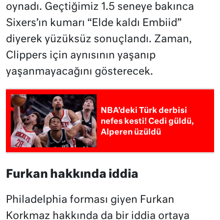
oynadı. Geçtiğimiz 1.5 seneye bakınca
Sixers’ın kumarı “Elde kaldı Embiid”
diyerek yüzüksüz sonuçlandı. Zaman,
Clippers için aynısının yaşanıp
yaşanmayacağını gösterecek.
NBA’deki Türk derbisi
nefes kesti! Cedi güldü,
Alperen üzüldü
Furkan hakkında iddia
Philadelphia forması giyen Furkan
Korkmaz hakkında da bir iddia ortaya