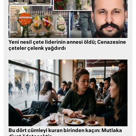
Yeni nesil çete liderinin annesi öldü; Cenazesine
çeteler çelenk yağdırdı
Bu dört cümleyi kuran birinden kaçın: Mutlaka