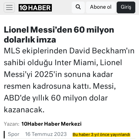
Abone ol
Giriş
Lionel Messi’den 60 milyon
dolarlık imza
MLS ekiplerinden David Beckham'ın
sahibi olduğu Inter Miami, Lionel
Messi'yi 2025'in sonuna kadar
resmen kadrosuna kattı. Messi,
ABD'de yıllık 60 milyon dolar
kazanacak.
Yazan:
10Haber Haber Merkezi
Spor
16 Temmuz 2023
Bu haber 3 yıl önce yayınlandı