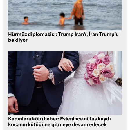
Hürmüz diplomasisi: Trump İran’ı, İran Trump’u
bekliyor
Kadınlara kötü haber: Evlenince nüfus kaydı
kocanın kütüğüne gitmeye devam edecek