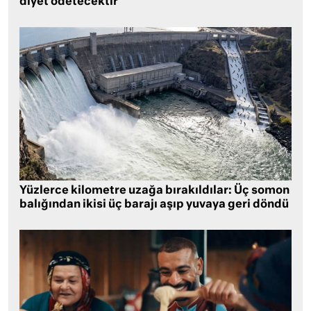
diyet ödetecektir
Yüzlerce kilometre uzağa bırakıldılar: Üç somon
balığından ikisi üç barajı aşıp yuvaya geri döndü