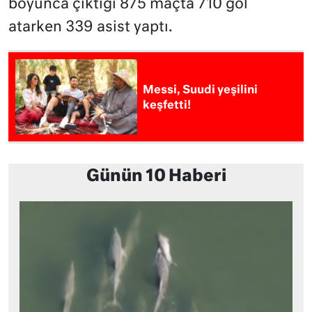
boyunca çıktığı 875 maçta 710 gol
atarken 339 asist yaptı.
Messi, Suudi yeşilini
keşfetti!
Günün 10 Haberi