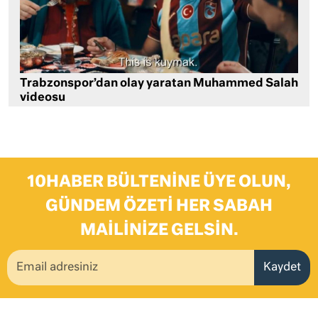
Trabzonspor’dan olay yaratan Muhammed Salah
videosu
10HABER BÜLTENINE ÜYE OLUN,
GÜNDEM ÖZETI HER SABAH
MAILINIZE GELSIN.
Kaydet