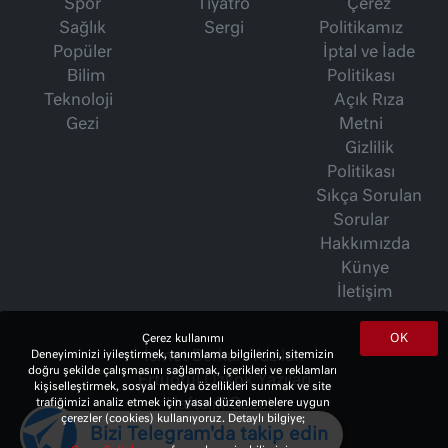
Spor
Tiyatro
Çerez
Sağlık
Sergi
Politikamız
Popüler
İptal ve İade
Bilim
Politikası
Teknoloji
Açık Rıza
Gezi
Metni
Gizlilik
Politikası
Sıkça Sorulan
Sorular
Hakkımızda
Künye
İletişim
OK
Çerez kullanımı
Deneyiminizi iyileştirmek, tanımlama bilgilerini, sitemizin
İsmet Berkan Yazıları
doğru şekilde çalışmasını sağlamak, içerikleri ve reklamları
Ertuğrul Özkök Yazıları
kişiselleştirmek, sosyal medya özellikleri sunmak ve site
trafiğimizi analiz etmek için yasal düzenlemelere uygun
Haftalık Gazete
çerezler (cookies) kullanıyoruz. Detaylı bilgiye;
Bizi Telegram'da takip edin