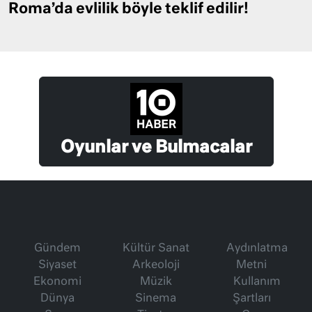
Roma’da evlilik böyle teklif edilir!
Oyunlar ve Bulmacalar
Gündem
Kültür Sanat
Aydınlatma
Siyaset
Arkeoloji
Metni
Ekonomi
Müzik
Kullanım
Dünya
Sinema
Şartları