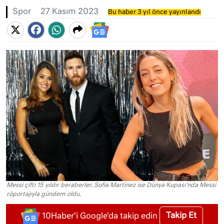
Spor
27 Kasım 2023
Bu haber 3 yıl önce yayınlandı
Messi çifti 15 yıldır beraberler. Sofia Martinez ise Dünya Kupası'nda Messi
röportajıyla gündem oldu.
Takip Et
10Haber'i Google'da takip edin