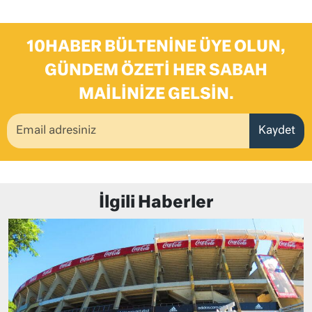
10HABER BÜLTENINE ÜYE OLUN,
GÜNDEM ÖZETI HER SABAH
MAILINIZE GELSIN.
Kaydet
İlgili Haberler