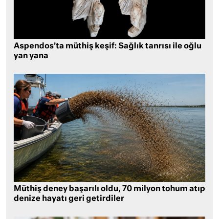
Aspendos’ta müthiş keşif: Sağlık tanrısı ile oğlu
yan yana
Müthiş deney başarılı oldu, 70 milyon tohum atıp
denize hayatı geri getirdiler