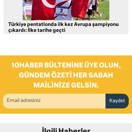
Türkiye pentatlonda ilk kez Avrupa şampiyonu
çıkardı: İlke tarihe geçti
10HABER BÜLTENINE ÜYE OLUN,
GÜNDEM ÖZETI HER SABAH
MAILINIZE GELSIN.
Kaydet
İlgili Haberler