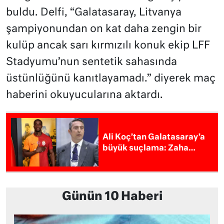
buldu. Delfi, “
Galatasaray, Litvanya
şampiyonundan on kat daha zengin bir
kulüp ancak sarı kırmızılı konuk ekip LFF
Stadyumu’nun sentetik sahasında
üstünlüğünü kanıtlayamadı.” diyerek maç
haberini okuyucularına aktardı.
Ali Koç’tan Galatasaray’a
büyük suçlama: Zaha…
Günün 10 Haberi