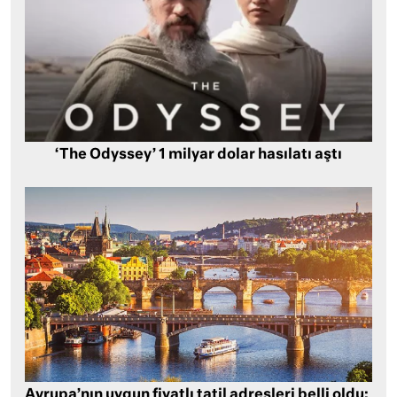
‘The Odyssey’ 1 milyar dolar hasılatı aştı
Avrupa’nın uygun fiyatlı tatil adresleri belli oldu: