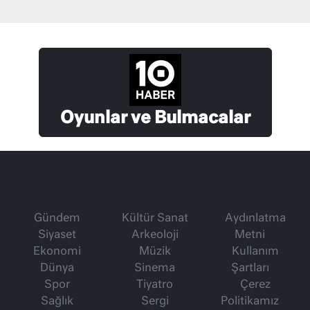
Oyunlar ve Bulmacalar
Gündem
Kültür Sanat
Aydınlatma
Siyaset
Arkeoloji
Metni
Ekonomi
Müzik
Kullanım
Dünya
Sinema
Şartları
Spor
Tiyatro
Çerez
Sağlık
Sergi
Politikamız