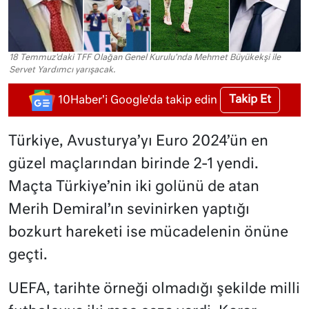
18 Temmuz'daki TFF Olağan Genel Kurulu'nda Mehmet Büyükekşi ile
Servet Yardımcı yarışacak.
Takip Et
10Haber'i Google'da takip edin
Türkiye, Avusturya’yı Euro 2024’ün en
güzel maçlarından birinde 2-1 yendi.
Maçta Türkiye’nin iki golünü de atan
Merih Demiral’ın sevinirken yaptığı
bozkurt hareketi ise mücadelenin önüne
geçti.
UEFA, tarihte örneği olmadığı şekilde milli