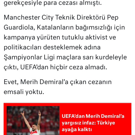
gerekçesiyle para cezası almıştı.
Manchester City Teknik Direktörü Pep
Guardiola, Katalanların bağımsızlığı için
kampanya yürüten tutuklu aktivist ve
politikacıları desteklemek adına
Şampiyonlar Ligi maçlara sarı kurdeleyle
çıktı, UEFA’dan hiçbir ceza almadı.
Evet, Merih Demiral’a çıkan cezanın
emsali yoktu.
UEFA’dan Merih Demiral’a
yargısız infaz: Türkiye
ayağa kalktı