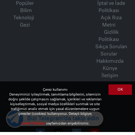
Popüler
İptal ve İade
Bilim
Politikası
Teknoloji
Açık Rıza
Gezi
Metni
Gizlilik
Politikası
Sıkça Sorulan
Sorular
Hakkımızda
Künye
İletişim
OK
Çerez kullanımı
Deneyiminizi iyileştirmek, tanımlama bilgilerini, sitemizin
İsmet Berkan Yazıları
doğru şekilde çalışmasını sağlamak, içerikleri ve reklamları
Ertuğrul Özkök Yazıları
kişiselleştirmek, sosyal medya özellikleri sunmak ve site
trafiğimizi analiz etmek için yasal düzenlemelere uygun
Haftalık Gazete
çerezler (cookies) kullanıyoruz. Detaylı bilgiye;
Bizi Telegram'da takip edin
Çerez Politikası
sayfamızdan erişebilirsiniz.