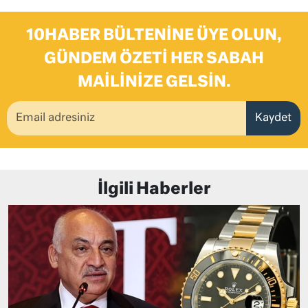
10HABER BÜLTENINE ÜYE OLUN,
GÜNDEM ÖZETI HER SABAH
MAILINIZE GELSIN.
Kaydet
İlgili Haberler