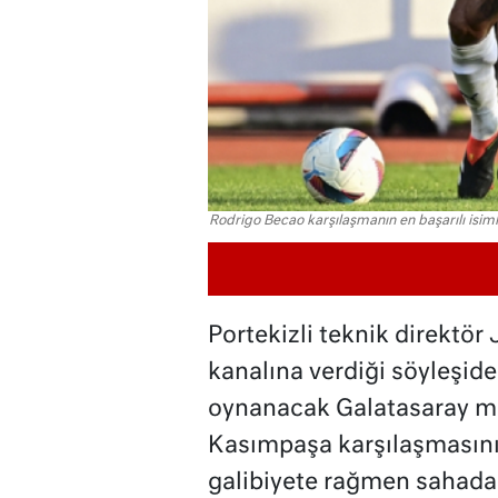
Rodrigo Becao karşılaşmanın en başarılı isiml
Portekizli teknik direktö
kanalına verdiği söyleşide
oynanacak Galatasaray m
Kasımpaşa karşılaşmasını
galibiyete rağmen sahadak