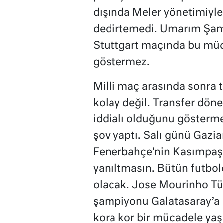
dışında Meler yönetimiyle
dedirtemedi. Umarım Şamp
Stuttgart maçında bu müc
göstermez.
Milli maç arasında sonra t
kolay değil. Transfer döne
iddialı olduğunu gösterme
şov yaptı. Salı günü Gazi
Fenerbahçe’nin Kasımpaş
yanıltmasın. Bütün futbo
olacak. Jose Mourinho Türk
şampiyonu Galatasaray’a 
kora kor bir mücadele ya