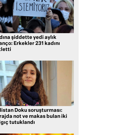
ına şiddette yedi aylık
anço: Erkekler 231 kadını
letti
listan Doku soruşturması:
rajda not ve makas bulan iki
lgıç tutuklandı