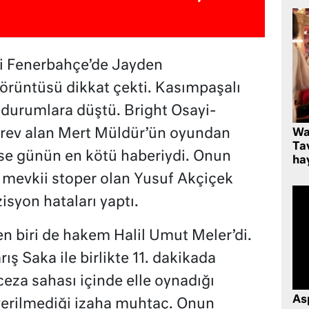
si Fenerbahçe’de Jayden
örüntüsü dikkat çekti. Kasımpaşalı
durumlara düştü. Bright Osayi-
örev alan Mert Müldür’ün oyundan
Wa
Ta
se günün en kötü haberiydi. Onun
hay
 mevkii stoper olan Yusuf Akçiçek
syon hataları yaptı.
n biri de hakem Halil Umut Meler’di.
ş Saka ile birlikte 11. dakikada
eza sahası içinde elle oynadığı
As
verilmediği izaha muhtaç. Onun