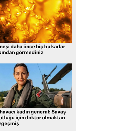
neşi daha önce hiç bu kadar
kından görmediniz
 havacı kadın general: Savaş
lotluğu için doktor olmaktan
zgeçmiş