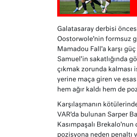
Galatasaray derbisi önce
Oostorwole’nin formsuz g
Mamadou Fall’a karşı güç 
Samuel’in sakatlığında g
çıkmak zorunda kalması i
yerine maça giren ve esas
hem ağır kaldı hem de pozi
Karşılaşmanın kötülerinde
VAR’da bulunan Sarper Barı
Kasımpaşalı Brekalo’nun c
pozisyona neden penaltı 