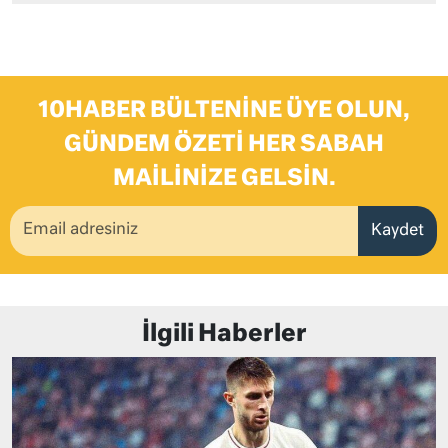
10HABER BÜLTENINE ÜYE OLUN,
GÜNDEM ÖZETI HER SABAH
MAILINIZE GELSIN.
Kaydet
İlgili Haberler