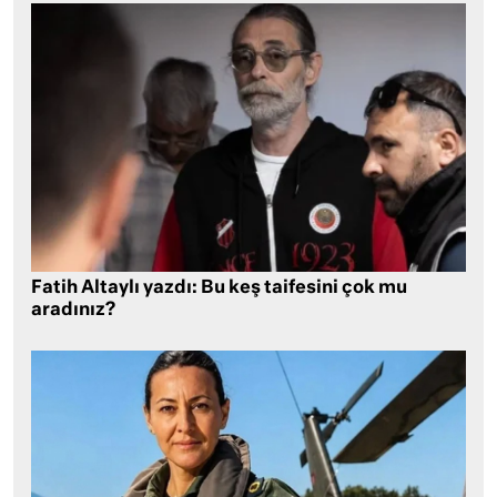
Fatih Altaylı yazdı: Bu keş taifesini çok mu
aradınız?