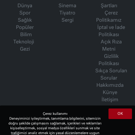
Dünya
Sinema
Şartları
Spor
Tiyatro
Çerez
Sağlık
Sergi
Politikamız
Popüler
İptal ve İade
Bilim
Politikası
Teknoloji
Açık Rıza
Gezi
Metni
Gizlilik
Politikası
Sıkça Sorulan
Sorular
Hakkımızda
Künye
İletişim
OK
Çerez kullanımı
Deneyiminizi iyileştirmek, tanımlama bilgilerini, sitemizin
İsmet Berkan Yazıları
doğru şekilde çalışmasını sağlamak, içerikleri ve reklamları
Ertuğrul Özkök Yazıları
kişiselleştirmek, sosyal medya özellikleri sunmak ve site
trafiğimizi analiz etmek için yasal düzenlemelere uygun
Haftalık Gazete