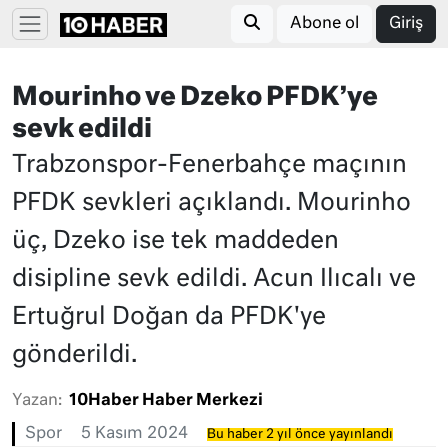
Abone ol
Giriş
Mourinho ve Dzeko PFDK’ye
sevk edildi
Trabzonspor-Fenerbahçe maçının
PFDK sevkleri açıklandı. Mourinho
üç, Dzeko ise tek maddeden
disipline sevk edildi. Acun Ilıcalı ve
Ertuğrul Doğan da PFDK'ye
gönderildi.
Yazan:
10Haber Haber Merkezi
Spor
5 Kasım 2024
Bu haber 2 yıl önce yayınlandı