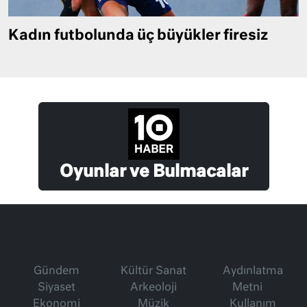
Kadın futbolunda üç büyükler firesiz
Oyunlar ve Bulmacalar
Gündem
Kültür Sanat
Aydınlatma
Siyaset
Arkeoloji
Metni
Ekonomi
Müzik
Kullanım