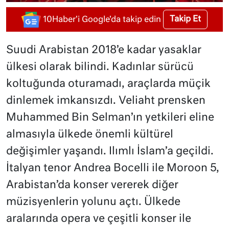
Takip Et
10Haber'i Google'da takip edin
Suudi Arabistan 2018’e kadar yasaklar
ülkesi olarak bilindi. Kadınlar sürücü
koltuğunda oturamadı, araçlarda müçik
dinlemek imkansızdı. Veliaht prensken
Muhammed Bin Selman’ın yetkileri eline
almasıyla ülkede önemli kültürel
değişimler yaşandı. Ilımlı İslam’a geçildi.
İtalyan tenor Andrea Bocelli ile Moroon 5,
Arabistan’da konser vererek diğer
müzisyenlerin yolunu açtı. Ülkede
aralarında opera ve çeşitli konser ile