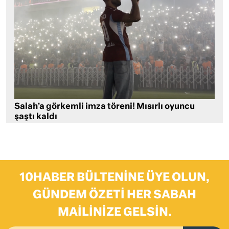
Salah’a görkemli imza töreni! Mısırlı oyuncu
şaştı kaldı
10HABER BÜLTENINE ÜYE OLUN,
GÜNDEM ÖZETI HER SABAH
MAILINIZE GELSIN.