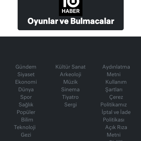
Oyunlar ve Bulmacalar
Gündem
Kültür Sanat
Aydınlatma
Siyaset
Arkeoloji
Metni
Ekonomi
Müzik
Kullanım
Dünya
Sinema
Şartları
Spor
Tiyatro
Çerez
Sağlık
Sergi
Politikamız
Popüler
İptal ve İade
Bilim
Politikası
Teknoloji
Açık Rıza
Gezi
Metni