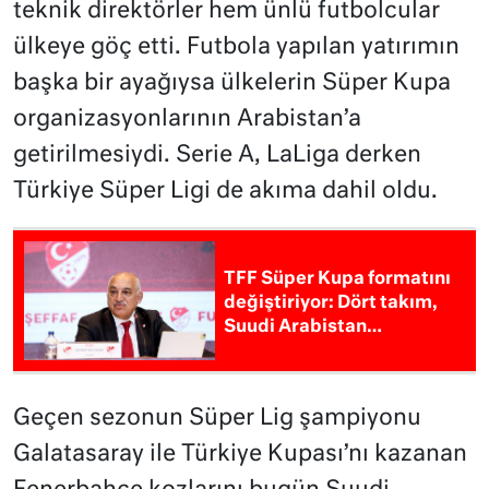
teknik direktörler hem ünlü futbolcular
ülkeye göç etti. Futbola yapılan yatırımın
başka bir ayağıysa ülkelerin Süper Kupa
organizasyonlarının Arabistan’a
getirilmesiydi. Serie A, LaLiga derken
Türkiye Süper Ligi de akıma dahil oldu.
TFF Süper Kupa formatını
değiştiriyor: Dört takım,
Suudi Arabistan…
Geçen sezonun Süper Lig şampiyonu
Galatasaray ile Türkiye Kupası’nı kazanan