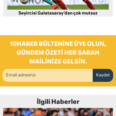
Seyircisi Galatasaray’dan çok mutsuz
10HABER BÜLTENINE ÜYE OLUN,
GÜNDEM ÖZETI HER SABAH
MAILINIZE GELSIN.
Kaydet
İlgili Haberler