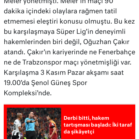
Meler yönetmişti. Meler’in maçı 90
dakika içindeki olaylara rağmen tatil
etmemesi eleştiri konusu olmuştu. Bu kez
bu karşılaşmaya Süper Lig’in deneyimli
hakemlerinden biri değil, Oğuzhan Çakır
atandı. Çakır’ın kariyerinde ne Fenerbahçe
ne de Trabzonspor maçı yönetmişliği var.
Karşılaşma 3 Kasım Pazar akşamı saat
19.00’da Şenol Güneş Spor
Kompleksi’nde.
Derbi bitti, hakem
tartışması başladı: İki taraf
da şikâyetçi