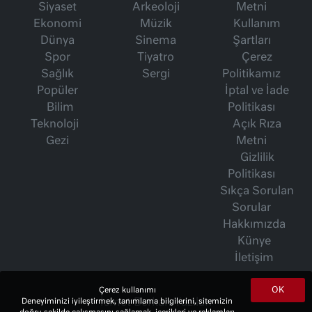
Siyaset
Arkeoloji
Metni
Ekonomi
Müzik
Kullanım
Dünya
Sinema
Şartları
Spor
Tiyatro
Çerez
Sağlık
Sergi
Politikamız
Popüler
İptal ve İade
Bilim
Politikası
Teknoloji
Açık Rıza
Gezi
Metni
Gizlilik
Politikası
Sıkça Sorulan
Sorular
Hakkımızda
Künye
İletişim
OK
Çerez kullanımı
Deneyiminizi iyileştirmek, tanımlama bilgilerini, sitemizin
İsmet Berkan Yazıları