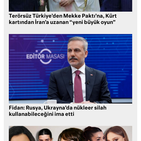
Terörsüz Türkiye’den Mekke Paktı’na, Kürt
kartından İran’a uzanan “yeni büyük oyun”
Fidan: Rusya, Ukrayna’da nükleer silah
kullanabileceğini ima etti