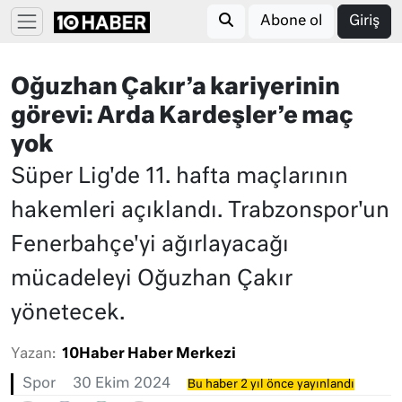
Abone ol
Giriş
Oğuzhan Çakır’a kariyerinin
görevi: Arda Kardeşler’e maç
yok
Süper Lig'de 11. hafta maçlarının
hakemleri açıklandı. Trabzonspor'un
Fenerbahçe'yi ağırlayacağı
mücadeleyi Oğuzhan Çakır
yönetecek.
Yazan:
10Haber Haber Merkezi
Spor
30 Ekim 2024
Bu haber 2 yıl önce yayınlandı