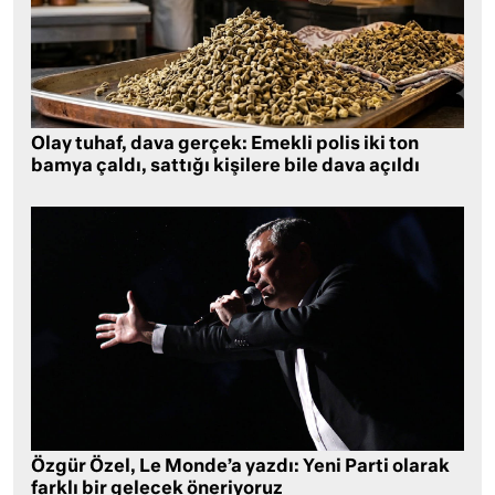
Olay tuhaf, dava gerçek: Emekli polis iki ton
bamya çaldı, sattığı kişilere bile dava açıldı
Özgür Özel, Le Monde’a yazdı: Yeni Parti olarak
farklı bir gelecek öneriyoruz