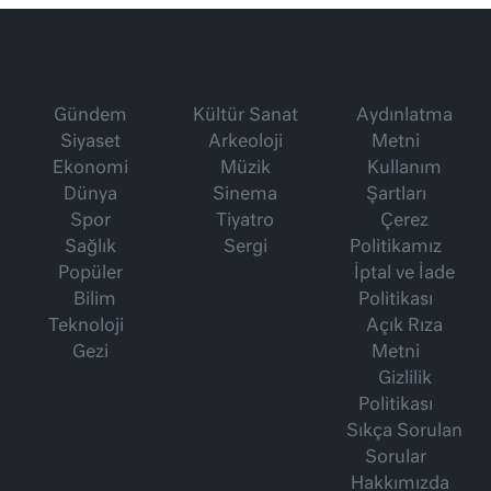
Gündem
Kültür Sanat
Aydınlatma
Siyaset
Arkeoloji
Metni
Ekonomi
Müzik
Kullanım
Dünya
Sinema
Şartları
Spor
Tiyatro
Çerez
Sağlık
Sergi
Politikamız
Popüler
İptal ve İade
Bilim
Politikası
Teknoloji
Açık Rıza
Gezi
Metni
Gizlilik
Politikası
Sıkça Sorulan
Sorular
Hakkımızda