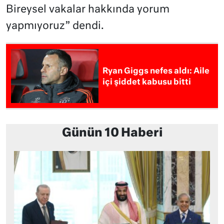
Bireysel vakalar hakkında yorum
yapmıyoruz” dendi.
Ryan Giggs nefes aldı: Aile
içi şiddet kabusu bitti
Günün 10 Haberi