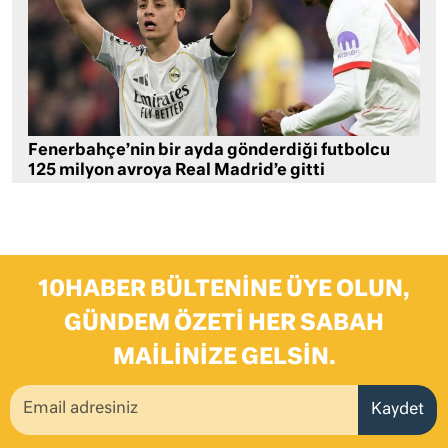
Fenerbahçe’nin bir ayda gönderdiği futbolcu
125 milyon avroya Real Madrid’e gitti
10HABER BÜLTENINE ÜYE OLUN,
GÜNDEM ÖZETI HER SABAH
MAILINIZE GELSIN.
Kaydet